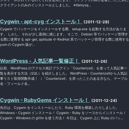
クライアントのみのインストールとしました。 ※libmysq...
Cygwin - apt-cyg インストール！
(2011-12-28)
Cygwin でパッケージをインストールする際、setup.exe を起動する方法がありま
す。 しかし、それが少し面倒に感じます。 そこで、Debian 等でパッケージ管理す
る際に使用する apt-get, aptitude や RedHat 系でパッケージ管理する際に使用する
yum の Cygwin 版が...
WordPress - 人気記事一覧修正！
(2011-12-26)
以前、WordPress のアクセス統計プラグイン「CounterizeII」を使って人気記事一
覧を表示する方法（SQL）を紹介しました。 WordPress - CounterizeIIから人気記
事リスト取得関数作成！ （「CounterizeII」を弄ったことのある方なら、テーブル
名・フィールド名...
Cygwin - RubyGems インストール！
(2011-12-24)
先日は、Cygwin をインストールしたり、Ruby 環境を構築したりしました。
Windows - Cygwin インストール！ Cygwin - Ruby をソースからインストール！
Cygwin - Windows の gVim を使う方法！ 今日は、Cygwin 上に Ruby のパッ...