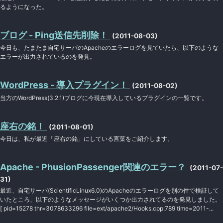
るようになった。
ブログ - Ping送信先削除！
(2011-08-03)
今日も、たまたま自宅サーバのApacheのエラーログを見ていたら、以下のような
エラーが出力されているのを発見。
WordPress - 導入プラグイン！
(2011-08-02)
当方のWordPress(3.2.1)ブログに今現在導入しているプラグインの一覧です。
座右の銘！
(2011-08-01)
今日は、私が最近「座右の銘」にしている言葉をご紹介します。
Apache - PhusionPassenger関連のエラー？
(2011-07-
31)
最近、自宅サーバ(ScientificLinux6.0)のApacheのエラーログを別の件で検証して
いたところ、以下のようなメッセージがいくつか出力されてるのを発見しました。
[ pid=15278 thr=3078633296 file=ext/apache2/Hooks.cpp:789 time=2011-...