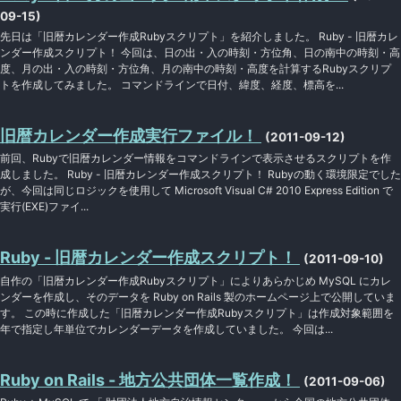
09-15)
先日は「旧暦カレンダー作成Rubyスクリプト」を紹介しました。 Ruby - 旧暦カレ
ンダー作成スクリプト！ 今回は、日の出・入の時刻・方位角、日の南中の時刻・高
度、月の出・入の時刻・方位角、月の南中の時刻・高度を計算するRubyスクリプ
トを作成してみました。 コマンドラインで日付、緯度、経度、標高を...
旧暦カレンダー作成実行ファイル！
(2011-09-12)
前回、Rubyで旧暦カレンダー情報をコマンドラインで表示させるスクリプトを作
成しました。 Ruby - 旧暦カレンダー作成スクリプト！ Rubyの動く環境限定でした
が、今回は同じロジックを使用して Microsoft Visual C# 2010 Express Edition で
実行(EXE)ファイ...
Ruby - 旧暦カレンダー作成スクリプト！
(2011-09-10)
自作の「旧暦カレンダー作成Rubyスクリプト」によりあらかじめ MySQL にカレ
ンダーを作成し、そのデータを Ruby on Rails 製のホームページ上で公開していま
す。 この時に作成した「旧暦カレンダー作成Rubyスクリプト」は作成対象範囲を
年で指定し年単位でカレンダーデータを作成していました。 今回は...
Ruby on Rails - 地方公共団体一覧作成！
(2011-09-06)