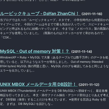
ルービックキューブ - DaYan ZhanChi！
(2011-11-16)
当ブログでは久々の「ルービックキューブ」ネタです。 小学生時代から何度目かの
マイブームです。 今回のブームは今までで最も気合が入っていて、スピードキュー
ビングと呼ばれるものに結構ハマっています。 今までは「メガハウス」製の既製の
キューブを使用していました。 （既製のものはステッカーがすぐ剥がれるので、
「CSK...
MySQL - Out of memory 対策！？
(2011-11-14)
WindowsXP + Ruby + MySQL で大量（あるテーブルでは数千万件）のデータを処
理していると、以下のようなエラーが発生しました。 Out of memory (Needed
8164 bytes) MySQL 側の問題と思い、MySQL のログを確認してみると同じような
エラーを出力していまし...
UNIX MBOX メールデータ用 DB設計！
(2011-11-12)
UNIX MBOX (Thunderbird) メールデータを DB (MySQL) へ登録すべく、最近各種
検証を行ってきました。 本文・添付ファイル抽出・デコード部分はとりあえず考え
ず、DB登録（保存）することだけを考えています。 ※使用する言語は Ruby を想
定。 まずは、DB (MySQL) を設計しな...