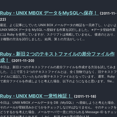
Ruby - UNIX MBOX データをMySQLへ保存！
(2011-11-
22)
最近、よく記事にしていた UNIX BOX メールデータの検証を一旦終了し、いよいよ
UNIX MBOX データを MySQL へ登録する作業を試行しました。 ※データ登録作業
には Ruby を使用していますが、スクリプトは掲載していません。 後述のとおり、
２種類の方法を試行しました。 結局、第１の方法がしっく...
Ruby - 新旧２つのテキストファイルの差分ファイル作
成！
(2011-11-20)
今日は、新旧２つのテキストファイルの差分ファイルを作成する方法を試してみま
した。 ここで言う２つのテキストファイルとは、全く別物ではなく、旧テキストフ
ァイルに追記していったものが新テキストファイルとなっています。 通常、Ruby
で差分ファイルを作成しようと考えた場合、以下のようになると思います。 file...
Ruby - UNIX MBOX 一意性検証！
(2011-11-18)
今日は、UNIX MBOX メールデータを DB（MySQL） へ登録しようと考えた場合、
そのメールが登録済みかどうかをチェックしなければなりません。 そのチェックを
どうするかを考えた場合、メールサーバで一意に付けられる Message-ID をチェッ
クする方法が考えられます。 しかし、転送メール等の場合は M...