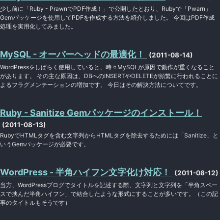
少し前に「Ruby - PrawnでPDF作成！」で公開したとおり、Rubyで「Pwarn」
Gemパッケージを使用してPDFを作成する方法を紹介しました。 今回はPDF作成
処理を実用化してみました。
MySQL - オーバーヘッドの最適化！
(2011-08-14)
WordPressをしばらく使用していると、時々MySQLが原因で動作が重くなること
があります。 その主な原因は、DBへのINSERTやDELETEが頻繁に行われることに
よるフラグメンテーションの増加です。 今日はその解決方法についてです。
Ruby - Sanitize Gemパッケージのインストール！
(2011-08-13)
RubyでHTMLタグを含む文字列からHTMLタグを除去するためには「Sanitize」と
いうGemパッケージが必要です。
WordPress - 半角ハイフン文字化け対応！
(2011-08-12)
当方、WordPressブログでタイトルを記述する際、文字列と文字列を「半角スペー
スで挟んだ半角ハイフン」で結合したような形式にすることが多いです。（この記
事のタイトルもそうです）