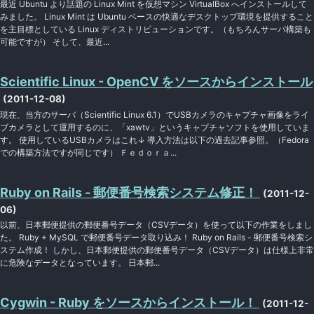
最近 Ubuntu より話題の Linux Mint を仮想マシン VirtualBox へインストールして
みました。 Linux Mint は Ubuntu ベースの快適なデスクトップ環境を提供すること
を主目標としている Linux ディストリビューションです。（もちろんサーバ構築も
可能ですが） そして、最近...
Scientific Linux - OpenCV をソースからインストール
(2011-12-08)
現在、当方のサーバ（Scientific Linux 6.1）でUSBカメラのキャプチャ画像をライ
ブカメラとして運用するのに、「xawtv」というキャプチャソフトを使用していま
す。 使用しているUSBカメラはこれ↓ 導入方法は以下の過去記事参照。（Fedora
での構築方法ですが同じです） Ｆｅｄｏｒａ...
Ruby on Rails - 郵便番号検索システム修正！
(2011-12-
06)
以前、日本郵便提供の郵便番号データ（CSVデータ）を使って以下の作業をしまし
た。 Ruby + MySQL で郵便番号データ取り込み！ Ruby on Rails - 郵便番号検索シ
ステム作成！ しかし、日本郵便提供の郵便番号データ（CSVデータ）は仕様上非常
に危険なデータとなっています。 日本郵...
Cygwin - Ruby をソースからインストール！
(2011-12-