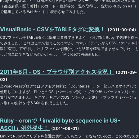
Ruby + MySQL で 「 財団法人地方自治情報センター 」 から全国の地方公共団体
（都道府県・区市町村）のコード・住所等の一覧を取得し、当方の Ruby on Rails
で構築している Webサイト に表示させてみました。
VisualBasic - CSVをTABLEタグに変換！
(2011-09-04)
CSVファイルをTABLEタグに簡単に変換できるよう、少し前に Ruby で処理を作っ
てみました。 これはこれで使えるのですが、コマンドラインからCSVファイルを引
数に指定して実行し、出力ファイルを開かないと結果を確認できませんでした。 も
っと簡単にできないものかと考え、「Microsoft Visual Ba...
2011年8月 - OS・ブラウザ別アクセス状況！
(2011-09-
02)
当WordPressブログではアクセス解析に「CounterizeiII」を一部カスタマイズして
使用していますが、月ごとのOS（バージョン別）・ブラウザ（バージョン別）の
集計ができません。 そこで、月ごとのOS（バージョン別）・ブラウザ（バージョ
ン別）の集計を行うSQLを作成しました。
Ruby - cronで「invalid byte sequence in US-
ASCII」例外発生！
(2011-09-01)
LinuxでRubyスクリプトを普通に実行してもエラーとならないのに、このRubyスク