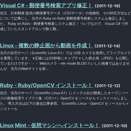
Visual C# - 郵便番号検索アプリ修正！
(2011-12-16)
先日、日本郵便 提供の郵便番号データ（CSVデータ）の危険性、その対応方法など
について記事にし、当方の Ruby on Rails 製郵便番号検索システムも修正しまし
た。 Ruby on Rails - 郵便番号検索システム修正！ ついでなので、Visual C# で作
成していたスタンドアロンで動く郵...
Linux - 複数の静止画から動画を作成！
(2011-12-14)
当方の自宅サーバ（Scientific Linux 6.1）では USB カメラを使用してライブカメラ
を運用しています。 ※正確には30秒毎にキャプチャした静止画（JPEG）を公開し
ているだけですが・・・ Webカメラ - mk-mode BLOG たいした画像ではありませ
んが、当方のWebサイトを探...
Ruby - Ruby/OpenCV インストール！
(2011-12-12)
先日、当方のサーバ（Scientific Linux 6.1）にインテル社が開発したオープンソー
スの画像処理ライブラリ集（C/C++）OpenCV をソースからインストールしまし
た。 導入方法は以下の過去記事参照。 Scientific Linux - OpenCV をソースからイ
ンストール
Linux Mint - 仮想マシンへインストール！
(2011-12-10)