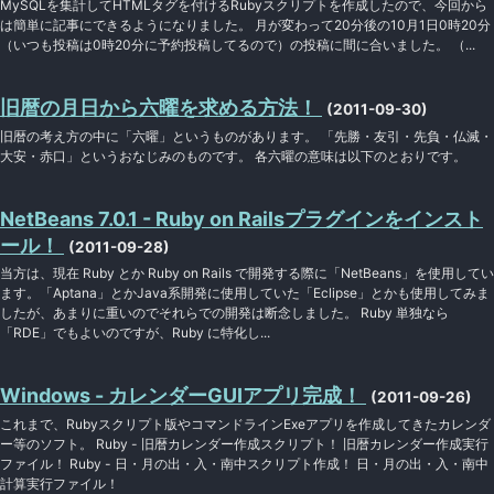
MySQLを集計してHTMLタグを付けるRubyスクリプトを作成したので、今回から
は簡単に記事にできるようになりました。 月が変わって20分後の10月1日0時20分
（いつも投稿は0時20分に予約投稿してるので）の投稿に間に合いました。 （...
旧暦の月日から六曜を求める方法！
(2011-09-30)
旧暦の考え方の中に「六曜」というものがあります。 「先勝・友引・先負・仏滅・
大安・赤口」というおなじみのものです。 各六曜の意味は以下のとおりです。
NetBeans 7.0.1 - Ruby on Railsプラグインをインスト
ール！
(2011-09-28)
当方は、現在 Ruby とか Ruby on Rails で開発する際に「NetBeans」を使用してい
ます。「Aptana」とかJava系開発に使用していた「Eclipse」とかも使用してみま
したが、あまりに重いのでそれらでの開発は断念しました。 Ruby 単独なら
「RDE」でもよいのですが、Ruby に特化し...
Windows - カレンダーGUIアプリ完成！
(2011-09-26)
これまで、Rubyスクリプト版やコマンドラインExeアプリを作成してきたカレンダ
ー等のソフト。 Ruby - 旧暦カレンダー作成スクリプト！ 旧暦カレンダー作成実行
ファイル！ Ruby - 日・月の出・入・南中スクリプト作成！ 日・月の出・入・南中
計算実行ファイル！