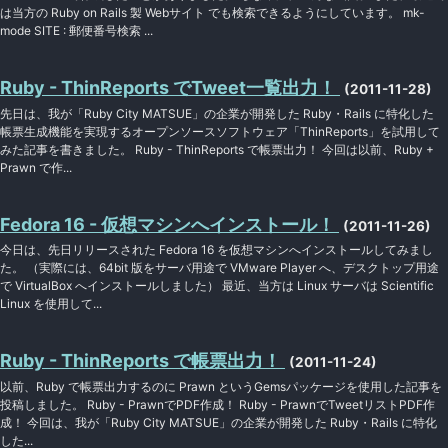
は当方の Ruby on Rails 製 Webサイト でも検索できるようにしています。 mk-
mode SITE : 郵便番号検索 ...
Ruby - ThinReports でTweet一覧出力！
(2011-11-28)
先日は、我が「Ruby City MATSUE」の企業が開発した Ruby・Rails に特化した
帳票生成機能を実現するオープンソースソフトウェア「ThinReports」を試用して
みた記事を書きました。 Ruby - ThinReports で帳票出力！ 今回は以前、Ruby +
Prawn で作...
Fedora 16 - 仮想マシンへインストール！
(2011-11-26)
今日は、先日リリースされた Fedora 16 を仮想マシンへインストールしてみまし
た。 （実際には、64bit 版をサーバ用途で VMware Player へ、デスクトップ用途
で VirtualBox へインストールしました） 最近、当方は Linux サーバは Scientific
Linux を使用して...
Ruby - ThinReports で帳票出力！
(2011-11-24)
以前、Ruby で帳票出力するのに Prawn というGemsパッケージを使用した記事を
投稿しました。 Ruby - PrawnでPDF作成！ Ruby - PrawnでTweetリストPDF作
成！ 今回は、我が「Ruby City MATSUE」の企業が開発した Ruby・Rails に特化
した...