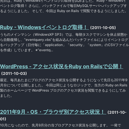
先日は、RubyでWindowsイベントログの取得を試みました。 Ruby - Windowsイ
ベントログ取得！ さらに、バッチファイルで毎日MySQLサーバへバックアップす
るようにしました。 そして、今回は Ruby on Rails で閲覧できるようにしました。
Ruby - Windowsイベントログ取得！
(2011-10-05)
うちのメインマシン（WindowsXP SP3）では、毎朝タスクでマシンを休止状態か
ら自動復帰し、”eventquery.vbs”を組み込んだバッチファイルによりイベントログ
をバックアップ（日付毎に「application」「security」「system」のCSVファイル
を作成）しています。 ※”eventq...
WordPress - アクセス状況をRuby on Railsで公開！
(2011-10-03)
最近、毎月あたまにブログのアクセス状況を公開するようになって先日も2011年9
月分について公開しました。 今回は同じようなロジックで、当方の Ruby on Rails
製のホームページで WordPress ブログのアクセス状況を閲覧できるようにしてみ
ました。
2011年9月 - OS・ブラウザ別アクセス状況！
(2011-10-
01)
10月になったので、先月9月分の当ブログアクセス状況を公開します。 一発で