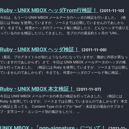
Ruby - UNIX MBOX ヘッダFrom行検証！
(2011-11-10)
今日は、もう一つ UNIX MBOX メールデータのヘッダの検証を行いました。 （検
証には Ruby を使用していますが、ソースまでは公開していませんのであしから
ず） 今までも、何度かヘッダのフィールド毎に検証したり、どんなヘッダで成り立
っているのかを検証したりしてきました。 当ブログの過去約１ヶ月の “UNI...
Ruby - UNIX MBOX ヘッダ検証！
(2011-11-09)
（最近、ブログタイトルが似たようなものになっていますが、微妙に内容が異なっ
ていますのであしからず） さて、今日は UNIX MBOX メールデータのヘッダの検
証を行ってみました。 （検証には Ruby を使用していますが、ソースまでは公開し
ていませんのであしからず） 今までも、何度かヘッダのフィールド毎に検証...
Ruby - UNIX MBOX 本文検証！
(2011-11-07)
今日は UNIX MBOX メールデータの本文の検証を行ってみました。 （検証には
Ruby を使用していますが、ソースまでは公開していませんのであしからず） 本文
の検証と言っても、 Content-Type のタイプが “text”・未設定の場合のサブタイ
プ・文字コード・エンコード別の集計をしたり、 ...
UNIX MBOX - 「pgp-signature」について！
(2011-11-