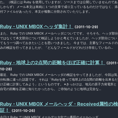
た。 （検証には Ruby を使用していますが、ソースまでは公開していませんのであ
しからず） メール本文は単純に１つの文章で成り立っているものだけではなく、添
付ファイルがあったり、本文が複数に分割されていたりします。
Ruby - UNIX MBOX ヘッダ集計！
(2011-10-29)
また、 Ruby での UNIX MBOX メールヘッダについてです。 そろそろ、ヘッダ部分
ではなくて本文部分について検証しようかと考えていましたが、ヘッダ部分につい
てもう一つ調べておきたいことを思いつきました。 今までは、主要なフィールドの
みの検証を行ってきましたが、「どんなフィールドがどれだけ存在しているの...
Ruby - 地球上の2点間の距離をほぼ正確に計算！
(2011-
10-28)
最近、 Ruby での UNIX MBOX メールヘッダの検証をやってきましたが、今回は気
分転換に違った話題です。 それは「Rubyを使って地球上の2点間の距離を出来るだ
け正確に計算してみよう」というものです。 ※きっかけは、地元の原子力発電所と
自宅の距離を正確に知りたかったから。 ご存知のように地球は完全な...
Ruby - UNIX MBOX メールヘッダ・Received属性の検
証！
(2011-10-26)
今日は Ruby で UNIX MBOX メールデータ中で一番肝のメールヘッダ