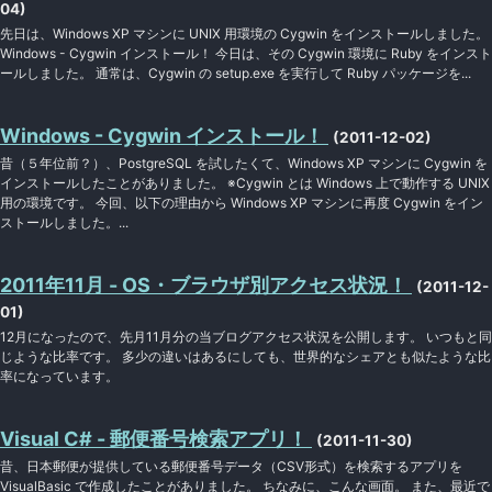
04)
先日は、Windows XP マシンに UNIX 用環境の Cygwin をインストールしました。
Windows - Cygwin インストール！ 今日は、その Cygwin 環境に Ruby をインスト
ールしました。 通常は、Cygwin の setup.exe を実行して Ruby パッケージを...
Windows - Cygwin インストール！
(2011-12-02)
昔（５年位前？）、PostgreSQL を試したくて、Windows XP マシンに Cygwin を
インストールしたことがありました。 ※Cygwin とは Windows 上で動作する UNIX
用の環境です。 今回、以下の理由から Windows XP マシンに再度 Cygwin をイン
ストールしました。...
2011年11月 - OS・ブラウザ別アクセス状況！
(2011-12-
01)
12月になったので、先月11月分の当ブログアクセス状況を公開します。 いつもと同
じような比率です。 多少の違いはあるにしても、世界的なシェアとも似たような比
率になっています。
Visual C# - 郵便番号検索アプリ！
(2011-11-30)
昔、日本郵便が提供している郵便番号データ（CSV形式）を検索するアプリを
VisualBasic で作成したことがありました。 ちなみに、こんな画面。 また、最近で