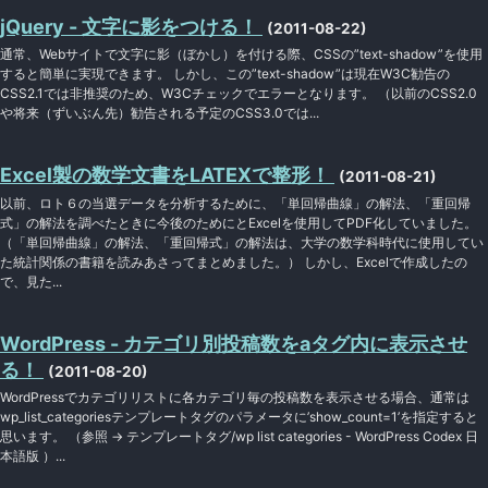
jQuery - 文字に影をつける！
(2011-08-22)
通常、Webサイトで文字に影（ぼかし）を付ける際、CSSの”text-shadow”を使用
すると簡単に実現できます。 しかし、この”text-shadow”は現在W3C勧告の
CSS2.1では非推奨のため、W3Cチェックでエラーとなります。 （以前のCSS2.0
や将来（ずいぶん先）勧告される予定のCSS3.0では...
Excel製の数学文書をLATEXで整形！
(2011-08-21)
以前、ロト６の当選データを分析するために、「単回帰曲線」の解法、「重回帰
式」の解法を調べたときに今後のためにとExcelを使用してPDF化していました。
（「単回帰曲線」の解法、「重回帰式」の解法は、大学の数学科時代に使用してい
た統計関係の書籍を読みあさってまとめました。） しかし、Excelで作成したの
で、見た...
WordPress - カテゴリ別投稿数をaタグ内に表示させ
る！
(2011-08-20)
WordPressでカテゴリリストに各カテゴリ毎の投稿数を表示させる場合、通常は
wp_list_categoriesテンプレートタグのパラメータに’show_count=1’を指定すると
思います。 （参照 → テンプレートタグ/wp list categories - WordPress Codex 日
本語版 ）...