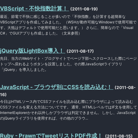
VBScript - 不快指数計算！
(2011-08-19)
最近、節電で不快に感じることが多いので「不快指数」を計算する超簡単な
VBScriptアプリを作成してみました。 （WSHが動作可能なWindowsで使用可能で
す。大抵はデフォルトで使用可能だと思います。） さらに、簡単なので「Visual
C#」でGUIアプリも作成しました。（文末参照）
jQuery版LightBox導入！
(2011-08-17)
先日、当方のWebサイト・ブログサイトでページ下部へスクロースした際にページ
トップへ戻れるようボタンを設置しました。その際JavaScriptライブラリ
「jQuery」を導入しました。
JavaScript - ブラウザ別にCSSを読み込む！
(2011-08-
16)
今日はHTMLソース内でCSSファイルを読み込む際にブラウザによって読み込む
CSSファイルを変える方法についてです。 通常、HTMLレベルではIF文を使用して
InternetExplorerかそれ以外しかブラウザは判定できません。 しかし、JavaScript
のjQueryライブラリを使用すれば、その他のブラウ...
Ruby - PrawnでTweetリストPDF作成！
(2011-08-15)