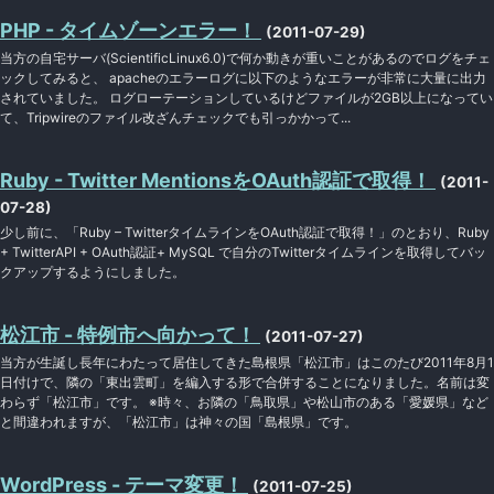
PHP - タイムゾーンエラー！
(2011-07-29)
当方の自宅サーバ(ScientificLinux6.0)で何か動きが重いことがあるのでログをチェ
ックしてみると、 apacheのエラーログに以下のようなエラーが非常に大量に出力
されていました。 ログローテーションしているけどファイルが2GB以上になってい
て、Tripwireのファイル改ざんチェックでも引っかかって...
Ruby - Twitter MentionsをOAuth認証で取得！
(2011-
07-28)
少し前に、「Ruby – TwitterタイムラインをOAuth認証で取得！」のとおり、Ruby
+ TwitterAPI + OAuth認証+ MySQL で自分のTwitterタイムラインを取得してバッ
クアップするようにしました。
松江市 - 特例市へ向かって！
(2011-07-27)
当方が生誕し長年にわたって居住してきた島根県「松江市」はこのたび2011年8月1
日付けで、隣の「東出雲町」を編入する形で合併することになりました。名前は変
わらず「松江市」です。 ※時々、お隣の「鳥取県」や松山市のある「愛媛県」など
と間違われますが、「松江市」は神々の国「島根県」です。
WordPress - テーマ変更！
(2011-07-25)