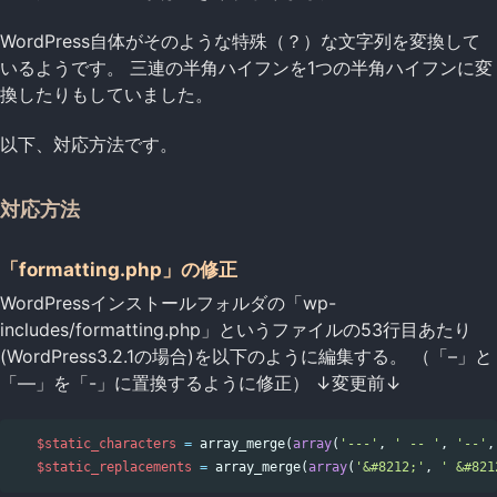
WordPress自体がそのような特殊（？）な文字列を変換して
いるようです。 三連の半角ハイフンを1つの半角ハイフンに変
換したりもしていました。
以下、対応方法です。
対応方法
「formatting.php」の修正
WordPressインストールフォルダの「wp-
includes/formatting.php」というファイルの53行目あたり
(WordPress3.2.1の場合)を以下のように編集する。 （「–」と
「—」を「-」に置換するように修正） ↓変更前↓
$static_characters
=
array_merge
(
array
(
'---'
,
' -- '
,
'--'
,
$static_replacements
=
array_merge
(
array
(
'&#8212;'
,
' &#821