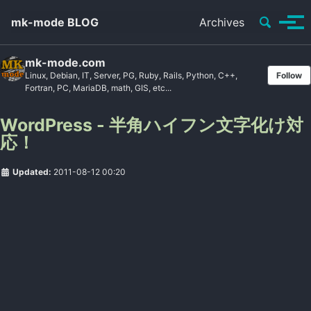
Toggle se
mk-mode BLOG
Archives
Tog
mk-mode.com
Linux, Debian, IT, Server, PG, Ruby, Rails, Python, C++,
Follow
Fortran, PC, MariaDB, math, GIS, etc...
WordPress - 半角ハイフン文字化け対
応！
Updated:
2011-08-12 00:20