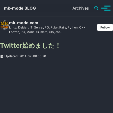
Toggle se
mk-mode BLOG
Archives
Tog
mk-mode.com
Linux, Debian, IT, Server, PG, Ruby, Rails, Python, C++,
Follow
Fortran, PC, MariaDB, math, GIS, etc...
Twitter始めました！
Updated:
2011-07-08 00:20