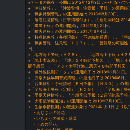
※データの保存・公開は 2012年12月9日 から行なって
※「津波情報」、「津波警報・注意報・予報」の運用終了
※「気象特別警報」の運用開始は 2013年8月30日。
※「竜巻注意情報（目撃情報付き）」の運用開始は 2014
※「降灰予報」の運用開始は 2015年6月24日。
※「噴火速報」の運用開始は 2015年8月4日。
※「特殊気象報（各種現象）（不連続線通過）」、「特殊気
※「気象警報・注意報（Ｈ２７）」、「警報級の可能性（
日。
※「地方海上警報（Ｈ２８）」、「地方海上予報（Ｈ２８）
※「地上実況図」、「地上２４時間予想図」、「地上４
間予想図」、「アジア太平洋海上悪天４８時間予想図」の運
※「紫外線観測データ」の運用終了は 2018年1月31日。
※「異常天候早期警戒情報」の運用終了は 2019年6月。
※「台風解析・予報情報（５日予報）（Ｈ３０）」の運用開
※「全般海上警報（定時）（Ｈ２９）」、「全般海上警報
※「早期天候情報」、「全般季節予報（２週間気温予報）
※「大雨危険度通知」の運用開始は 2019年7月10日。
※「生物季節観測」の観測対象は 2021年1月1日 より
・あじさいの開花
・いちょうの黄葉・落葉
・うめの開花
・かえでの紅葉・落葉