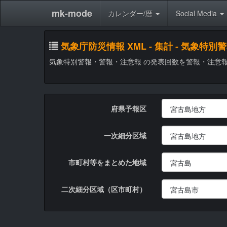
mk-mode
カレンダー/暦
Social Media
気象庁防災情報 XML - 集計 - 気
気象特別警報・警報・注意報 の発表回数を警報・注意
府県予報区
一次細分区域
市町村等をまとめた地域
二次細分区域（区市町村）