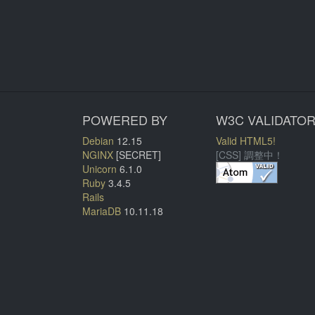
POWERED BY
W3C VALIDATO
Debian
12.15
Valid HTML5!
NGINX
[SECRET]
[CSS] 調整中！
Unicorn
6.1.0
Ruby
3.4.5
Rails
MariaDB
10.11.18