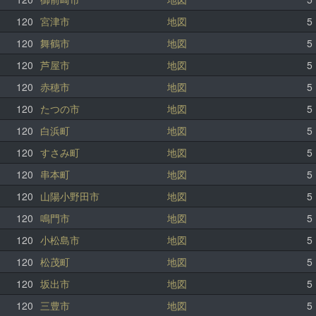
120
宮津市
地図
5
120
舞鶴市
地図
5
120
芦屋市
地図
5
120
赤穂市
地図
5
120
たつの市
地図
5
120
白浜町
地図
5
120
すさみ町
地図
5
120
串本町
地図
5
120
山陽小野田市
地図
5
120
鳴門市
地図
5
120
小松島市
地図
5
120
松茂町
地図
5
120
坂出市
地図
5
120
三豊市
地図
5