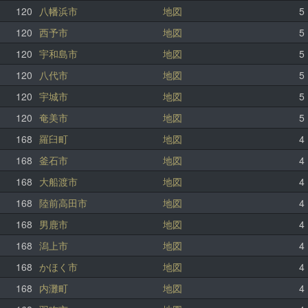
120
八幡浜市
地図
5
120
西予市
地図
5
120
宇和島市
地図
5
120
八代市
地図
5
120
宇城市
地図
5
120
奄美市
地図
5
168
羅臼町
地図
4
168
釜石市
地図
4
168
大船渡市
地図
4
168
陸前高田市
地図
4
168
男鹿市
地図
4
168
潟上市
地図
4
168
かほく市
地図
4
168
内灘町
地図
4