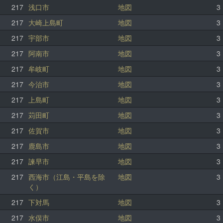
217
浅口市
地図
3
217
大崎上島町
地図
3
217
宇部市
地図
3
217
阿南市
地図
3
217
牟岐町
地図
3
217
今治市
地図
3
217
上島町
地図
3
217
苅田町
地図
3
217
佐賀市
地図
3
217
鹿島市
地図
3
217
諫早市
地図
3
217
西海市（江島・平島を除
地図
3
く）
217
下対馬
地図
3
217
水俣市
地図
3