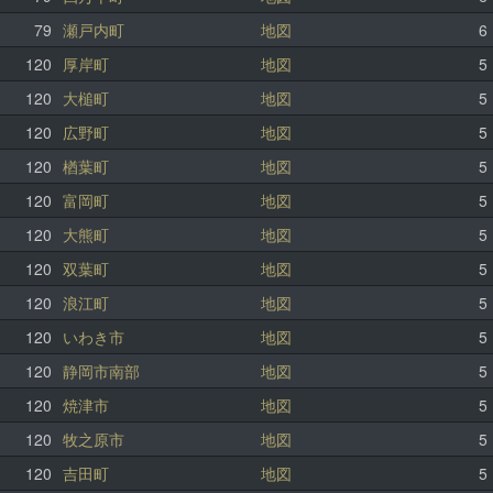
79
瀬戸内町
地図
6
120
厚岸町
地図
5
120
大槌町
地図
5
120
広野町
地図
5
120
楢葉町
地図
5
120
富岡町
地図
5
120
大熊町
地図
5
120
双葉町
地図
5
120
浪江町
地図
5
120
いわき市
地図
5
120
静岡市南部
地図
5
120
焼津市
地図
5
120
牧之原市
地図
5
120
吉田町
地図
5