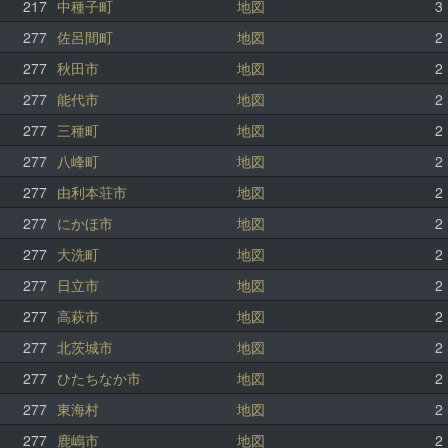
217
中種子町
地図
3
277
佐呂間町
地図
2
277
秋田市
地図
2
277
能代市
地図
2
277
三種町
地図
2
277
八峰町
地図
2
277
由利本荘市
地図
2
277
にかほ市
地図
2
277
大洗町
地図
2
277
日立市
地図
2
277
高萩市
地図
2
277
北茨城市
地図
2
277
ひたちなか市
地図
2
277
東海村
地図
2
277
鹿嶋市
地図
2