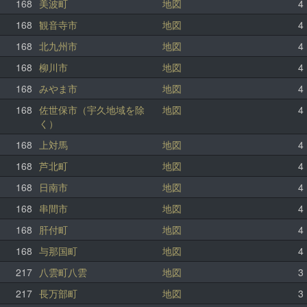
168
美波町
地図
4
168
観音寺市
地図
4
168
北九州市
地図
4
168
柳川市
地図
4
168
みやま市
地図
4
168
佐世保市（宇久地域を除
地図
4
く）
168
上対馬
地図
4
168
芦北町
地図
4
168
日南市
地図
4
168
串間市
地図
4
168
肝付町
地図
4
168
与那国町
地図
4
217
八雲町八雲
地図
3
217
長万部町
地図
3