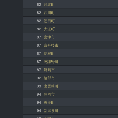
82
河北町
82
西川町
82
朝日町
82
大江町
87
宮津市
87
京丹後市
87
伊根町
87
与謝野町
87
舞鶴市
92
綾部市
93
出雲崎町
94
豊岡市
94
香美町
94
新温泉町