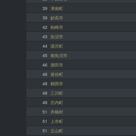
39
津南町
39
妙高市
42
柏崎市
43
魚沼市
44
湯沢町
45
南魚沼市
46
酒田市
46
遊佐町
48
鶴岡市
48
三川町
48
庄内町
51
舟橋村
51
上市町
51
立山町