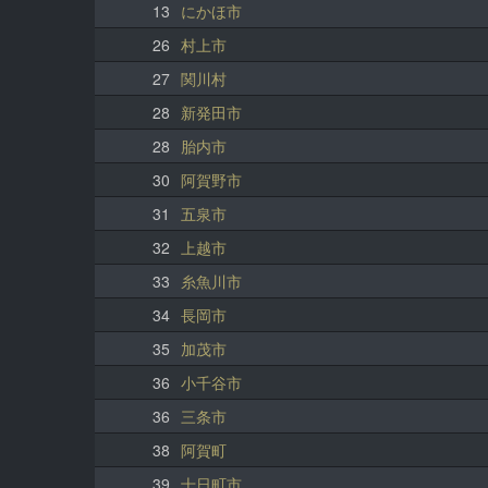
13
にかほ市
26
村上市
27
関川村
28
新発田市
28
胎内市
30
阿賀野市
31
五泉市
32
上越市
33
糸魚川市
34
長岡市
35
加茂市
36
小千谷市
36
三条市
38
阿賀町
39
十日町市