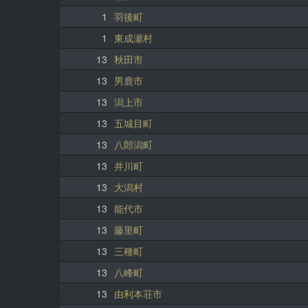
1
羽後町
1
東成瀬村
13
秋田市
13
男鹿市
13
潟上市
13
五城目町
13
八郎潟町
13
井川町
13
大潟村
13
能代市
13
藤里町
13
三種町
13
八峰町
13
由利本荘市