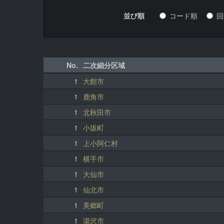
並び順
コード順
No.
二次細分区域
1
大館市
1
鹿角市
1
北秋田市
1
小坂町
1
上小阿仁村
1
横手市
1
大仙市
1
仙北市
1
美郷町
1
湯沢市