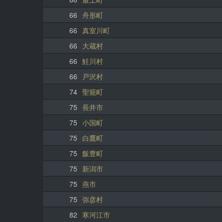
66
舟形町
66
真室川町
66
大蔵村
66
鮭川村
66
戸沢村
74
聖籠町
75
長井市
75
小国町
75
白鷹町
75
飯豊町
75
新潟市
75
燕市
75
弥彦村
82
寒河江市