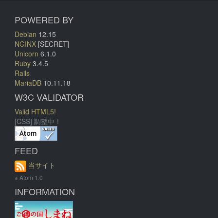
POWERED BY
Debian
12.15
NGINX
[SECRET]
Unicorn
6.1.0
Ruby
3.4.5
Rails
MariaDB
10.11.18
W3C VALIDATOR
Valid HTML5!
[CSS] 調整中！
FEED
当サイト
※ Atom 1.0
INFORMATION