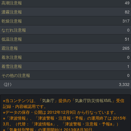
高潮注意報
49
濃霧注意報
82
乾燥注意報
317
なだれ注意報
0
低温注意報
51
霜注意報
265
着氷注意報
0
着雪注意報
1
その他の注意報
0
《計》
3,332
※当コンテンツは、「
気象庁
」提供の「
気象庁防災情報XML
」受信
記録・内容確認用です。
※データの保存・公開は 2012年12月9日 から行なっています。
※「津波情報」、「津波警報・注意報・予報」の運用終了は 2015年
3月。（代替：「津波情報a」、「津波警報・注意報・予報a」）
※「気象特別警報」の運用開始は 2013年8月30日。