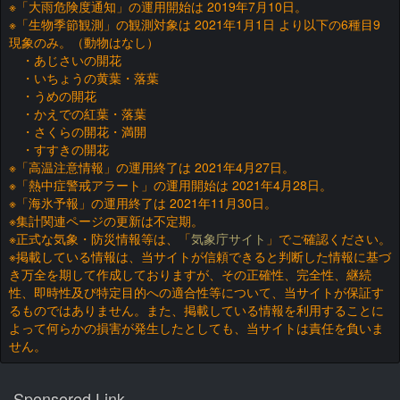
※「大雨危険度通知」の運用開始は 2019年7月10日。
※「生物季節観測」の観測対象は 2021年1月1日 より以下の6種目9
現象のみ。（動物はなし）
・あじさいの開花
・いちょうの黄葉・落葉
・うめの開花
・かえでの紅葉・落葉
・さくらの開花・満開
・すすきの開花
※「高温注意情報」の運用終了は 2021年4月27日。
※「熱中症警戒アラート」の運用開始は 2021年4月28日。
※「海氷予報」の運用終了は 2021年11月30日。
※集計関連ページの更新は不定期。
※正式な気象・防災情報等は、「
気象庁サイト
」でご確認ください。
※掲載している情報は、当サイトが信頼できると判断した情報に基づ
き万全を期して作成しておりますが、その正確性、完全性、継続
性、即時性及び特定目的への適合性等について、当サイトが保証す
るものではありません。また、掲載している情報を利用することに
よって何らかの損害が発生したとしても、当サイトは責任を負いま
せん。
Sponsored Link