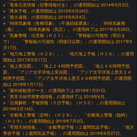
※「竜巻注意情報（目撃情報付き）」の運用開始は 2014年9月3日。
※「降灰予報」の運用開始は 2015年6月24日。
※「噴火速報」の運用開始は 2015年8月4日。
※「特殊気象報（各種現象）（不連続線通過）」、「特殊気象報
（風）」、「特殊気象報（気圧）」 の運用終了は 2017年3月29日。
※「気象警報・注意報（Ｈ２７）」、「警報級の可能性（明日ま
で）」、「警報級の可能性（明後日以降）」の運用開始は 2017年5
月17日。
※「地方海上警報（Ｈ２８）」、「地方海上予報（Ｈ２８）」の運用
開始は 2017年5月17日。
※「地上実況図」、「地上２４時間予想図」、「地上４８時間予想
図」、「アジア太平洋地上実況図」、「アジア太平洋海上悪天２４
時間予想図」、「アジア太平洋海上悪天４８時間予想図」の運用開
始は 2018年1月17日。
※「紫外線観測データ」の運用終了は 2018年1月31日。
※「異常天候早期警戒情報」の運用終了は 2019年6月。
※「台風解析・予報情報（５日予報）（Ｈ３０）」の運用開始は
2019年3月14日。
※「全般海上警報（定時）（Ｈ２９）」、「全般海上警報（臨時）
（Ｈ２９）」の運用開始は 2019年7月3日。
※「早期天候情報」、「全般季節予報（２週間気温予報）」、「地方
季節予報（２週間気温予報）」の運用開始は 2019年6月27日。