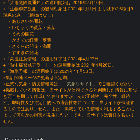
※「大雨危険度通知」の運用開始は 2019年7月10日。
※「生物季節観測」の観測対象は 2021年1月1日 より以下の6種目9
現象のみ。（動物はなし）
・あじさいの開花
・いちょうの黄葉・落葉
・うめの開花
・かえでの紅葉・落葉
・さくらの開花・満開
・すすきの開花
※「高温注意情報」の運用終了は 2021年4月27日。
※「熱中症警戒アラート」の運用開始は 2021年4月28日。
※「海氷予報」の運用終了は 2021年11月30日。
※集計関連ページの更新は不定期。
※正式な気象・防災情報等は、「
気象庁サイト
」でご確認ください。
※掲載している情報は、当サイトが信頼できると判断した情報に基づ
き万全を期して作成しておりますが、その正確性、完全性、継続
性、即時性及び特定目的への適合性等について、当サイトが保証す
るものではありません。また、掲載している情報を利用することに
よって何らかの損害が発生したとしても、当サイトは責任を負いま
せん。
Sponsored Link