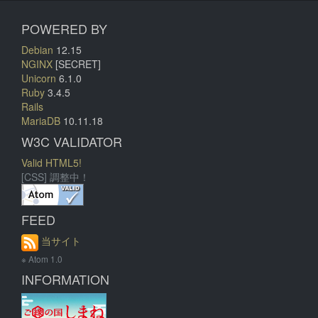
POWERED BY
Debian
12.15
NGINX
[SECRET]
Unicorn
6.1.0
Ruby
3.4.5
Rails
MariaDB
10.11.18
W3C VALIDATOR
Valid HTML5!
[CSS] 調整中！
FEED
当サイト
※ Atom 1.0
INFORMATION