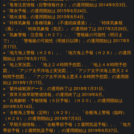
※「竜巻注意情報（目撃情報付き）」の運用開始は 2014年9月3日。
※「降灰予報」の運用開始は 2015年6月24日。
※「噴火速報」の運用開始は 2015年8月4日。
※「特殊気象報（各種現象）（不連続線通過）」、「特殊気象報
（風）」、「特殊気象報（気圧）」 の運用終了は 2017年3月29日。
※「気象警報・注意報（Ｈ２７）」、「警報級の可能性（明日ま
で）」、「警報級の可能性（明後日以降）」の運用開始は 2017年5
月17日。
※「地方海上警報（Ｈ２８）」、「地方海上予報（Ｈ２８）」の運用
開始は 2017年5月17日。
※「地上実況図」、「地上２４時間予想図」、「地上４８時間予想
図」、「アジア太平洋地上実況図」、「アジア太平洋海上悪天２４
時間予想図」、「アジア太平洋海上悪天４８時間予想図」の運用開
始は 2018年1月17日。
※「紫外線観測データ」の運用終了は 2018年1月31日。
※「異常天候早期警戒情報」の運用終了は 2019年6月。
※「台風解析・予報情報（５日予報）（Ｈ３０）」の運用開始は
2019年3月14日。
※「全般海上警報（定時）（Ｈ２９）」、「全般海上警報（臨時）
（Ｈ２９）」の運用開始は 2019年7月3日。
※「早期天候情報」、「全般季節予報（２週間気温予報）」、「地方
季節予報（２週間気温予報）」の運用開始は 2019年6月27日。