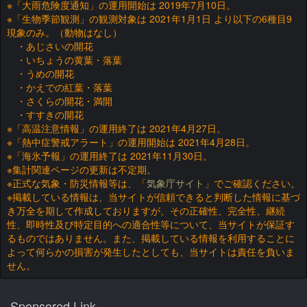
※「大雨危険度通知」の運用開始は 2019年7月10日。
※「生物季節観測」の観測対象は 2021年1月1日 より以下の6種目9
現象のみ。（動物はなし）
・あじさいの開花
・いちょうの黄葉・落葉
・うめの開花
・かえでの紅葉・落葉
・さくらの開花・満開
・すすきの開花
※「高温注意情報」の運用終了は 2021年4月27日。
※「熱中症警戒アラート」の運用開始は 2021年4月28日。
※「海氷予報」の運用終了は 2021年11月30日。
※集計関連ページの更新は不定期。
※正式な気象・防災情報等は、「
気象庁サイト
」でご確認ください。
※掲載している情報は、当サイトが信頼できると判断した情報に基づ
き万全を期して作成しておりますが、その正確性、完全性、継続
性、即時性及び特定目的への適合性等について、当サイトが保証す
るものではありません。また、掲載している情報を利用することに
よって何らかの損害が発生したとしても、当サイトは責任を負いま
せん。
Sponsored Link