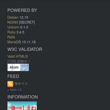
POWERED BY
Debian
12.15
NGINX
[SECRET]
Unicorn
6.1.0
Ruby
3.4.5
Rails
MariaDB
10.11.18
W3C VALIDATOR
Valid HTML5!
[CSS] 調整中！
FEED
当サイト
※ Atom 1.0
INFORMATION