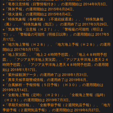
※「竜巻注意情報（目撃情報付き）」の運用開始は 2014年9月3日。
※「降灰予報」の運用開始は 2015年6月24日。
※「噴火速報」の運用開始は 2015年8月4日。
※「特殊気象報（各種現象）（不連続線通過）」、「特殊気象報
（風）」、「特殊気象報（気圧）」 の運用終了は 2017年3月29日。
※「気象警報・注意報（Ｈ２７）」、「警報級の可能性（明日ま
で）」、「警報級の可能性（明後日以降）」の運用開始は 2017年5
月17日。
※「地方海上警報（Ｈ２８）」、「地方海上予報（Ｈ２８）」の運用
開始は 2017年5月17日。
※「地上実況図」、「地上２４時間予想図」、「地上４８時間予想
図」、「アジア太平洋地上実況図」、「アジア太平洋海上悪天２４
時間予想図」、「アジア太平洋海上悪天４８時間予想図」の運用開
始は 2018年1月17日。
※「紫外線観測データ」の運用終了は 2018年1月31日。
※「異常天候早期警戒情報」の運用終了は 2019年6月。
※「台風解析・予報情報（５日予報）（Ｈ３０）」の運用開始は
2019年3月14日。
※「全般海上警報（定時）（Ｈ２９）」、「全般海上警報（臨時）
（Ｈ２９）」の運用開始は 2019年7月3日。
※「早期天候情報」、「全般季節予報（２週間気温予報）」、「地方
季節予報（２週間気温予報）」の運用開始は 2019年6月27日。