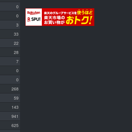
0
0
3
33
22
28
7
0
0
268
59
143
941
625