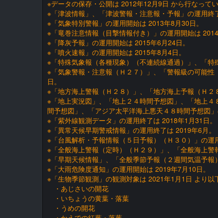
※データの保存・公開は 2012年12月9日 から行なって
※「津波情報」、「津波警報・注意報・予報」の運用終了
※「気象特別警報」の運用開始は 2013年8月30日。
※「竜巻注意情報（目撃情報付き）」の運用開始は 2014
※「降灰予報」の運用開始は 2015年6月24日。
※「噴火速報」の運用開始は 2015年8月4日。
※「特殊気象報（各種現象）（不連続線通過）」、「特殊気
※「気象警報・注意報（Ｈ２７）」、「警報級の可能性（
日。
※「地方海上警報（Ｈ２８）」、「地方海上予報（Ｈ２８）
※「地上実況図」、「地上２４時間予想図」、「地上４
間予想図」、「アジア太平洋海上悪天４８時間予想図」の運
※「紫外線観測データ」の運用終了は 2018年1月31日。
※「異常天候早期警戒情報」の運用終了は 2019年6月。
※「台風解析・予報情報（５日予報）（Ｈ３０）」の運用開
※「全般海上警報（定時）（Ｈ２９）」、「全般海上警報
※「早期天候情報」、「全般季節予報（２週間気温予報）
※「大雨危険度通知」の運用開始は 2019年7月10日。
※「生物季節観測」の観測対象は 2021年1月1日 より
・あじさいの開花
・いちょうの黄葉・落葉
・うめの開花
・かえでの紅葉・落葉