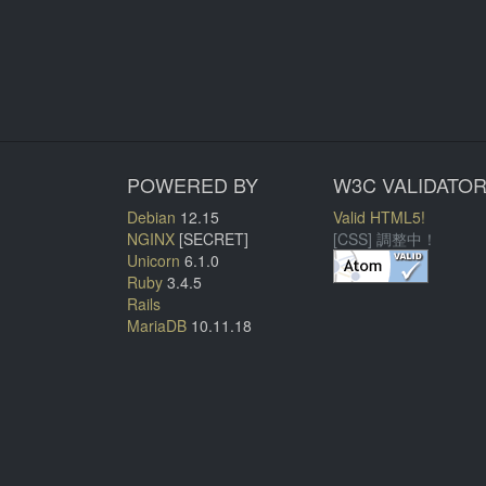
POWERED BY
W3C VALIDATO
Debian
12.15
Valid HTML5!
NGINX
[SECRET]
[CSS] 調整中！
Unicorn
6.1.0
Ruby
3.4.5
Rails
MariaDB
10.11.18