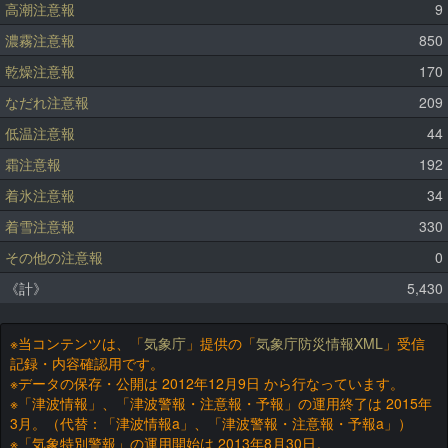
高潮注意報
9
濃霧注意報
850
乾燥注意報
170
なだれ注意報
209
低温注意報
44
霜注意報
192
着氷注意報
34
着雪注意報
330
その他の注意報
0
《計》
5,430
※当コンテンツは、「
気象庁
」提供の「
気象庁防災情報XML
」受信
記録・内容確認用です。
※データの保存・公開は 2012年12月9日 から行なっています。
※「津波情報」、「津波警報・注意報・予報」の運用終了は 2015年
3月。（代替：「津波情報a」、「津波警報・注意報・予報a」）
※「気象特別警報」の運用開始は 2013年8月30日。