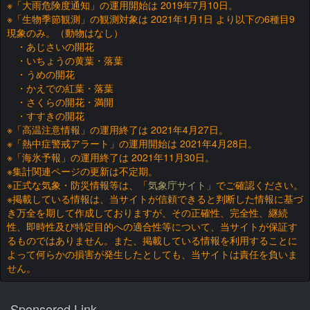
※「大雨危険度通知」の運用開始は 2019年7月10日。
※「生物季節観測」の観測対象は 2021年1月1日 より以下の6種目9
現象のみ。（動物はなし）
・あじさいの開花
・いちょうの黄葉・落葉
・うめの開花
・かえでの紅葉・落葉
・さくらの開花・満開
・すすきの開花
※「高温注意情報」の運用終了は 2021年4月27日。
※「熱中症警戒アラート」の運用開始は 2021年4月28日。
※「海氷予報」の運用終了は 2021年11月30日。
※集計関連ページの更新は不定期。
※正式な気象・防災情報等は、「
気象庁サイト
」でご確認ください。
※掲載している情報は、当サイトが信頼できると判断した情報に基づ
き万全を期して作成しておりますが、その正確性、完全性、継続
性、即時性及び特定目的への適合性等について、当サイトが保証す
るものではありません。また、掲載している情報を利用することに
よって何らかの損害が発生したとしても、当サイトは責任を負いま
せん。
Sponsored Link