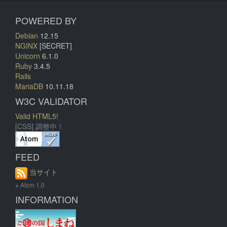
POWERED BY
Debian
12.15
NGINX
[SECRET]
Unicorn
6.1.0
Ruby
3.4.5
Rails
MariaDB
10.11.18
W3C VALIDATOR
Valid HTML5!
[CSS] 調整中！
FEED
当サイト
※ Atom 1.0
INFORMATION