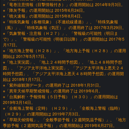
※「竜巻注意情報（目撃情報付き）」の運用開始は 2014年9月3日。
※「降灰予報」の運用開始は 2015年6月24日。
※「噴火速報」の運用開始は 2015年8月4日。
※「特殊気象報（各種現象）（不連続線通過）」、「特殊気象報
（風）」、「特殊気象報（気圧）」 の運用終了は 2017年3月29日。
※「気象警報・注意報（Ｈ２７）」、「警報級の可能性（明日ま
で）」、「警報級の可能性（明後日以降）」の運用開始は 2017年5
月17日。
※「地方海上警報（Ｈ２８）」、「地方海上予報（Ｈ２８）」の運用
開始は 2017年5月17日。
※「地上実況図」、「地上２４時間予想図」、「地上４８時間予想
図」、「アジア太平洋地上実況図」、「アジア太平洋海上悪天２４
時間予想図」、「アジア太平洋海上悪天４８時間予想図」の運用開
始は 2018年1月17日。
※「紫外線観測データ」の運用終了は 2018年1月31日。
※「異常天候早期警戒情報」の運用終了は 2019年6月。
※「台風解析・予報情報（５日予報）（Ｈ３０）」の運用開始は
2019年3月14日。
※「全般海上警報（定時）（Ｈ２９）」、「全般海上警報（臨時）
（Ｈ２９）」の運用開始は 2019年7月3日。
※「早期天候情報」、「全般季節予報（２週間気温予報）」、「地方
季節予報（２週間気温予報）」の運用開始は 2019年6月27日。