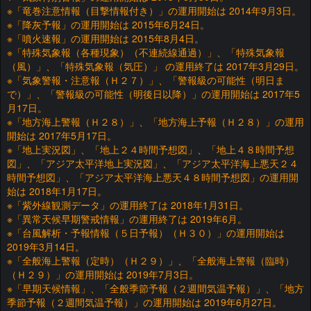
※「竜巻注意情報（目撃情報付き）」の運用開始は 2014年9月3日。
※「降灰予報」の運用開始は 2015年6月24日。
※「噴火速報」の運用開始は 2015年8月4日。
※「特殊気象報（各種現象）（不連続線通過）」、「特殊気象報
（風）」、「特殊気象報（気圧）」 の運用終了は 2017年3月29日。
※「気象警報・注意報（Ｈ２７）」、「警報級の可能性（明日ま
で）」、「警報級の可能性（明後日以降）」の運用開始は 2017年5
月17日。
※「地方海上警報（Ｈ２８）」、「地方海上予報（Ｈ２８）」の運用
開始は 2017年5月17日。
※「地上実況図」、「地上２４時間予想図」、「地上４８時間予想
図」、「アジア太平洋地上実況図」、「アジア太平洋海上悪天２４
時間予想図」、「アジア太平洋海上悪天４８時間予想図」の運用開
始は 2018年1月17日。
※「紫外線観測データ」の運用終了は 2018年1月31日。
※「異常天候早期警戒情報」の運用終了は 2019年6月。
※「台風解析・予報情報（５日予報）（Ｈ３０）」の運用開始は
2019年3月14日。
※「全般海上警報（定時）（Ｈ２９）」、「全般海上警報（臨時）
（Ｈ２９）」の運用開始は 2019年7月3日。
※「早期天候情報」、「全般季節予報（２週間気温予報）」、「地方
季節予報（２週間気温予報）」の運用開始は 2019年6月27日。