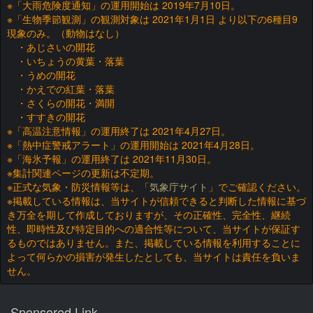
※「大雨危険度通知」の運用開始は 2019年7月10日。
※「生物季節観測」の観測対象は 2021年1月1日 より以下の6種目9
現象のみ。（動物はなし）
・あじさいの開花
・いちょうの黄葉・落葉
・うめの開花
・かえでの紅葉・落葉
・さくらの開花・満開
・すすきの開花
※「高温注意情報」の運用終了は 2021年4月27日。
※「熱中症警戒アラート」の運用開始は 2021年4月28日。
※「海氷予報」の運用終了は 2021年11月30日。
※集計関連ページの更新は不定期。
※正式な気象・防災情報等は、「
気象庁サイト
」でご確認ください。
※掲載している情報は、当サイトが信頼できると判断した情報に基づ
き万全を期して作成しておりますが、その正確性、完全性、継続
性、即時性及び特定目的への適合性等について、当サイトが保証す
るものではありません。また、掲載している情報を利用することに
よって何らかの損害が発生したとしても、当サイトは責任を負いま
せん。
Sponsored Link