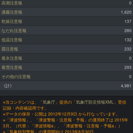
高潮注意報
0
濃霧注意報
1,620
乾燥注意報
137
なだれ注意報
280
低温注意報
132
霜注意報
232
着氷注意報
0
着雪注意報
293
その他の注意報
0
《計》
4,981
※当コンテンツは、「
気象庁
」提供の「
気象庁防災情報XML
」受信
記録・内容確認用です。
※データの保存・公開は 2012年12月9日 から行なっています。
※「津波情報」、「津波警報・注意報・予報」の運用終了は 2015年
3月。（代替：「津波情報a」、「津波警報・注意報・予報a」）
※「気象特別警報」の運用開始は 2013年8月30日。