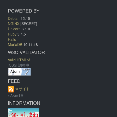
POWERED BY
Debian
12.15
NGINX
[SECRET]
Unicorn
6.1.0
Ruby
3.4.5
Rails
MariaDB
10.11.18
W3C VALIDATOR
Valid HTML5!
[CSS] 調整中！
FEED
当サイト
※ Atom 1.0
INFORMATION