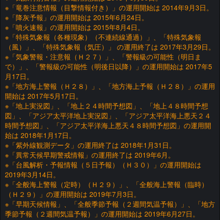
※「竜巻注意情報（目撃情報付き）」の運用開始は 2014年9月3日。
※「降灰予報」の運用開始は 2015年6月24日。
※「噴火速報」の運用開始は 2015年8月4日。
※「特殊気象報（各種現象）（不連続線通過）」、「特殊気象報
（風）」、「特殊気象報（気圧）」 の運用終了は 2017年3月29日。
※「気象警報・注意報（Ｈ２７）」、「警報級の可能性（明日ま
で）」、「警報級の可能性（明後日以降）」の運用開始は 2017年5
月17日。
※「地方海上警報（Ｈ２８）」、「地方海上予報（Ｈ２８）」の運用
開始は 2017年5月17日。
※「地上実況図」、「地上２４時間予想図」、「地上４８時間予想
図」、「アジア太平洋地上実況図」、「アジア太平洋海上悪天２４
時間予想図」、「アジア太平洋海上悪天４８時間予想図」の運用開
始は 2018年1月17日。
※「紫外線観測データ」の運用終了は 2018年1月31日。
※「異常天候早期警戒情報」の運用終了は 2019年6月。
※「台風解析・予報情報（５日予報）（Ｈ３０）」の運用開始は
2019年3月14日。
※「全般海上警報（定時）（Ｈ２９）」、「全般海上警報（臨時）
（Ｈ２９）」の運用開始は 2019年7月3日。
※「早期天候情報」、「全般季節予報（２週間気温予報）」、「地方
季節予報（２週間気温予報）」の運用開始は 2019年6月27日。