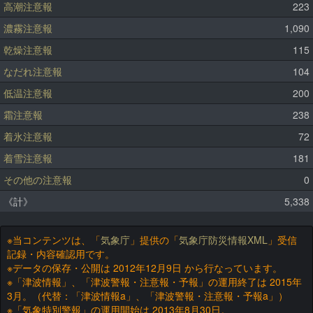
高潮注意報
223
濃霧注意報
1,090
乾燥注意報
115
なだれ注意報
104
低温注意報
200
霜注意報
238
着氷注意報
72
着雪注意報
181
その他の注意報
0
《計》
5,338
※当コンテンツは、「
気象庁
」提供の「
気象庁防災情報XML
」受信
記録・内容確認用です。
※データの保存・公開は 2012年12月9日 から行なっています。
※「津波情報」、「津波警報・注意報・予報」の運用終了は 2015年
3月。（代替：「津波情報a」、「津波警報・注意報・予報a」）
※「気象特別警報」の運用開始は 2013年8月30日。