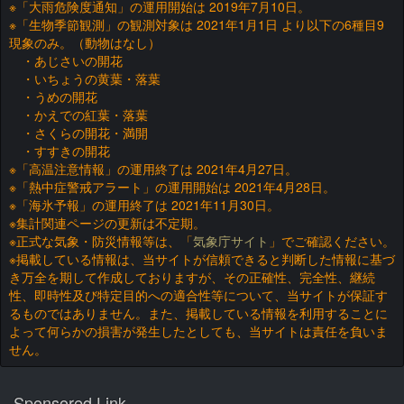
※「大雨危険度通知」の運用開始は 2019年7月10日。
※「生物季節観測」の観測対象は 2021年1月1日 より以下の6種目9
現象のみ。（動物はなし）
・あじさいの開花
・いちょうの黄葉・落葉
・うめの開花
・かえでの紅葉・落葉
・さくらの開花・満開
・すすきの開花
※「高温注意情報」の運用終了は 2021年4月27日。
※「熱中症警戒アラート」の運用開始は 2021年4月28日。
※「海氷予報」の運用終了は 2021年11月30日。
※集計関連ページの更新は不定期。
※正式な気象・防災情報等は、「
気象庁サイト
」でご確認ください。
※掲載している情報は、当サイトが信頼できると判断した情報に基づ
き万全を期して作成しておりますが、その正確性、完全性、継続
性、即時性及び特定目的への適合性等について、当サイトが保証す
るものではありません。また、掲載している情報を利用することに
よって何らかの損害が発生したとしても、当サイトは責任を負いま
せん。
Sponsored Link