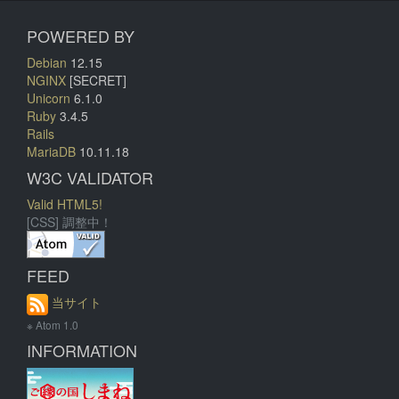
POWERED BY
Debian
12.15
NGINX
[SECRET]
Unicorn
6.1.0
Ruby
3.4.5
Rails
MariaDB
10.11.18
W3C VALIDATOR
Valid HTML5!
[CSS] 調整中！
FEED
当サイト
※ Atom 1.0
INFORMATION