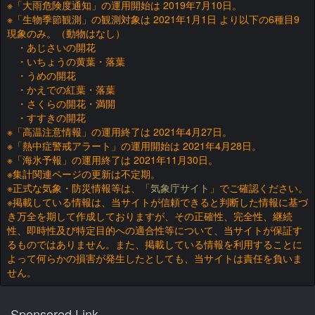
※「大雨危険度通知」の運用開始は 2019年7月10日。
※「生物季節観測」の観測対象は 2021年1月1日 より以下の6種目9
現象のみ。（動物はなし）
・あじさいの開花
・いちょうの黄葉・落葉
・うめの開花
・かえでの紅葉・落葉
・さくらの開花・満開
・すすきの開花
※「高温注意情報」の運用終了は 2021年4月27日。
※「熱中症警戒アラート」の運用開始は 2021年4月28日。
※「海氷予報」の運用終了は 2021年11月30日。
※集計関連ページの更新は不定期。
※正式な気象・防災情報等は、「
気象庁サイト
」でご確認ください。
※掲載している情報は、当サイトが信頼できると判断した情報に基づ
き万全を期して作成しておりますが、その正確性、完全性、継続
性、即時性及び特定目的への適合性等について、当サイトが保証す
るものではありません。また、掲載している情報を利用することに
よって何らかの損害が発生したとしても、当サイトは責任を負いま
せん。
Sponsored Link