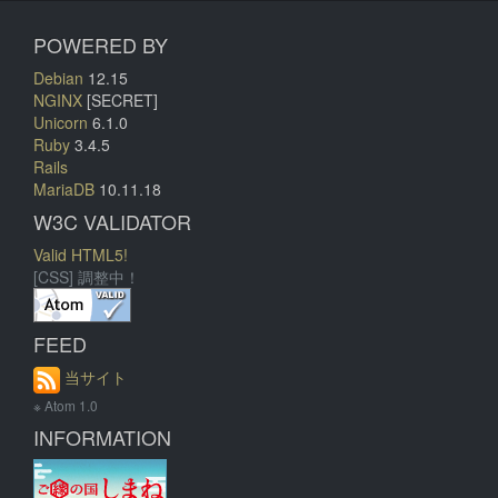
POWERED BY
Debian
12.15
NGINX
[SECRET]
Unicorn
6.1.0
Ruby
3.4.5
Rails
MariaDB
10.11.18
W3C VALIDATOR
Valid HTML5!
[CSS] 調整中！
FEED
当サイト
※ Atom 1.0
INFORMATION