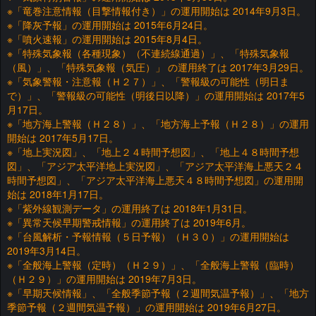
※「竜巻注意情報（目撃情報付き）」の運用開始は 2014年9月3日。
※「降灰予報」の運用開始は 2015年6月24日。
※「噴火速報」の運用開始は 2015年8月4日。
※「特殊気象報（各種現象）（不連続線通過）」、「特殊気象報
（風）」、「特殊気象報（気圧）」 の運用終了は 2017年3月29日。
※「気象警報・注意報（Ｈ２７）」、「警報級の可能性（明日ま
で）」、「警報級の可能性（明後日以降）」の運用開始は 2017年5
月17日。
※「地方海上警報（Ｈ２８）」、「地方海上予報（Ｈ２８）」の運用
開始は 2017年5月17日。
※「地上実況図」、「地上２４時間予想図」、「地上４８時間予想
図」、「アジア太平洋地上実況図」、「アジア太平洋海上悪天２４
時間予想図」、「アジア太平洋海上悪天４８時間予想図」の運用開
始は 2018年1月17日。
※「紫外線観測データ」の運用終了は 2018年1月31日。
※「異常天候早期警戒情報」の運用終了は 2019年6月。
※「台風解析・予報情報（５日予報）（Ｈ３０）」の運用開始は
2019年3月14日。
※「全般海上警報（定時）（Ｈ２９）」、「全般海上警報（臨時）
（Ｈ２９）」の運用開始は 2019年7月3日。
※「早期天候情報」、「全般季節予報（２週間気温予報）」、「地方
季節予報（２週間気温予報）」の運用開始は 2019年6月27日。