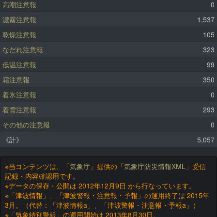
高潮注意報
0
濃霧注意報
1,537
乾燥注意報
105
なだれ注意報
323
低温注意報
99
霜注意報
350
着氷注意報
0
着雪注意報
293
その他の注意報
0
《計》
5,057
※当コンテンツは、「
気象庁
」提供の「
気象庁防災情報XML
」受信
記録・内容確認用です。
※データの保存・公開は 2012年12月9日 から行なっています。
※「津波情報」、「津波警報・注意報・予報」の運用終了は 2015年
3月。（代替：「津波情報a」、「津波警報・注意報・予報a」）
※「気象特別警報」の運用開始は 2013年8月30日。