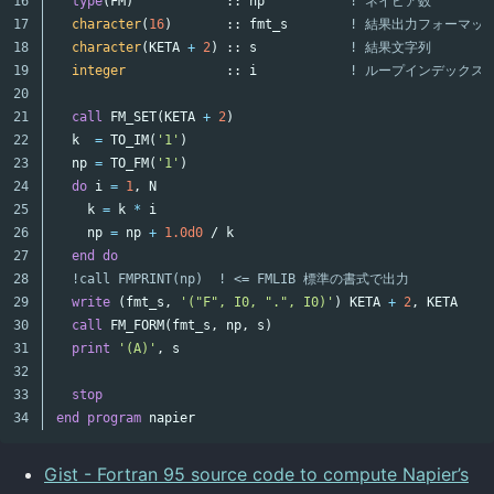
16

type
(
FM
)
::
np
! ネイビア数
17

character
(
16
)
::
fmt_s
! 結果出力フォーマッ
18

character
(
KETA
+
2
)
::
s
! 結果文字列
19

integer
::
i
! ループインデックス
20

21

call
FM_SET
(
KETA
+
2
)
22

k
=
TO_IM
(
'1'
)
23

np
=
TO_FM
(
'1'
)
24

do
i
=
1
,
N
25

k
=
k
*
i
26

np
=
np
+
1.0d0
/
k
27

end
do
28

!call FMPRINT(np)  ! <= FMLIB 標準の書式で出力
29

write
(
fmt_s
,
'("F", I0, ".", I0)'
)
KETA
+
2
,
KETA
30

call
FM_FORM
(
fmt_s
,
np
,
s
)
31

print
'(A)'
,
s
32

33

stop
end
program
napier
Gist - Fortran 95 source code to compute Napier’s