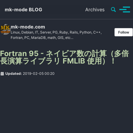
Toggle se
mk-mode BLOG
Archives
Tog
mk-mode.com
Linux, Debian, IT, Server, PG, Ruby, Rails, Python, C++,
Follow
Fortran, PC, MariaDB, math, GIS, etc...
Fortran 95 - ネイビア数の計算（多倍
長演算ライブラリ FMLIB 使用）！
Updated:
2019-02-05 00:20