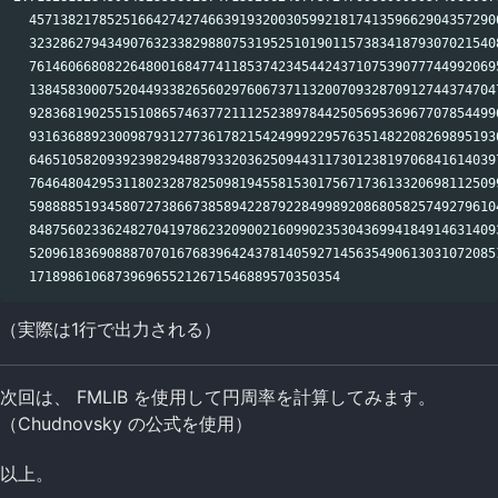
  4571382178525166427427466391932003059921817413596629043572900
  3232862794349076323382988075319525101901157383418793070215408
  7614606680822648001684774118537423454424371075390777449920695
  1384583000752044933826560297606737113200709328709127443747047
  9283681902551510865746377211125238978442505695369677078544996
  9316368892300987931277361782154249992295763514822082698951936
  6465105820939239829488793320362509443117301238197068416140397
  7646480429531180232878250981945581530175671736133206981125099
  5988885193458072738667385894228792284998920868058257492796104
  8487560233624827041978623209002160990235304369941849146314093
  5209618369088870701676839642437814059271456354906130310720851
（実際は1行で出力される）
次回は、 FMLIB を使用して円周率を計算してみます。
（Chudnovsky の公式を使用）
以上。