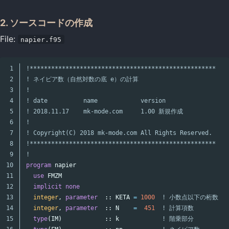
2. ソースコードの作成
File:
napier.f95
1

!****************************************************
2

! ネイピア数（自然対数の底 e）の計算
3

!
4

! date          name            version
5

! 2018.11.17    mk-mode.com     1.00 新規作成
6

!
7

! Copyright(C) 2018 mk-mode.com All Rights Reserved.
8

!****************************************************
9

!
10

program
napier
11

use
FMZM
12

implicit
none
13

integer
,
parameter
::
KETA
=
1000
! 小数点以下の桁数
14

integer
,
parameter
::
N
=
451
! 計算項数
15

type
(
IM
)
::
k
! 階乗部分