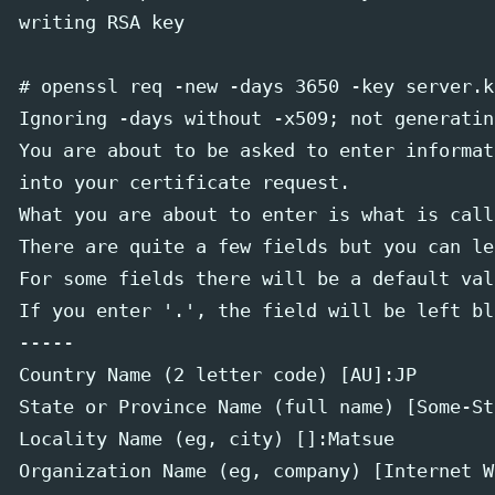
writing RSA key

# openssl req -new -days 3650 -key server.k
Ignoring -days without -x509; not generatin
You are about to be asked to enter informat
into your certificate request.

What you are about to enter is what is call
There are quite a few fields but you can le
For some fields there will be a default valu
If you enter '.', the field will be left bla
-----

Country Name (2 letter code) [AU]:JP      
State or Province Name (full name) [Some-
Locality Name (eg, city) []:Matsue       
Organization Name (eg, company) [Interne