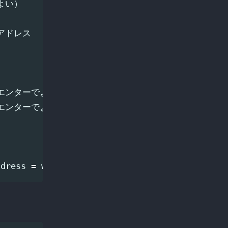
でよい）

ルアドレス

性・空エンターでよい

性・空エンターでよい
