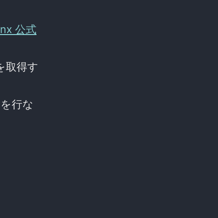
inx 公式
書を取得す
業を行な