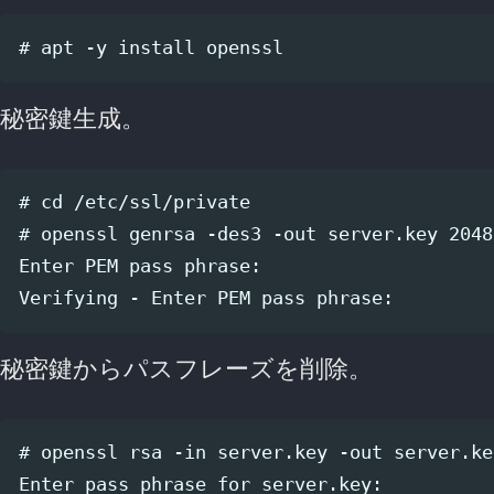
秘密鍵生成。
# cd /etc/ssl/private

# openssl genrsa -des3 -out server.key 2048

Enter PEM pass phrase:                  
秘密鍵からパスフレーズを削除。
# openssl rsa -in server.key -out server.key
Enter pass phrase for server.key:       