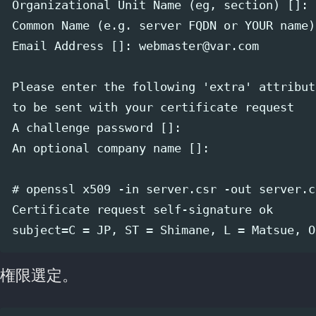
Organizational Unit Name (eg, section) [
Common Name (e.g. server FQDN or YOUR name
Email Address []: webmaster@var.com     
Please enter the following 'extra' attribute
to be sent with your certificate request

A challenge password []:               
An optional company name []:           
# openssl x509 -in server.csr -out server.c
Certificate request self-signature ok

権限選定。