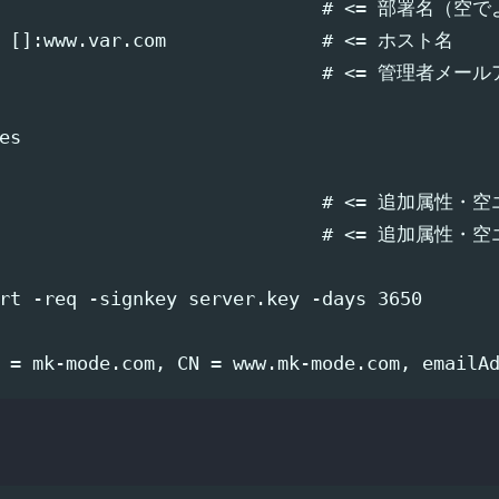
]:                              # <= 部署名（空
) []:www.var.com              # <= ホスト名

                                # <= 管理者メー
s

                                 # <= 追加属
                                 # <= 追加属
rt -req -signkey server.key -days 3650
