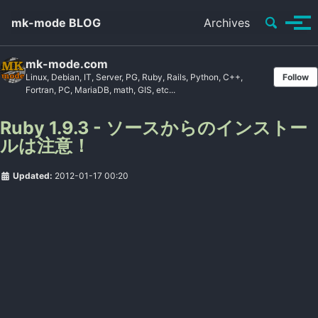
Toggle se
mk-mode BLOG
Archives
Tog
mk-mode.com
Linux, Debian, IT, Server, PG, Ruby, Rails, Python, C++,
Follow
Fortran, PC, MariaDB, math, GIS, etc...
Ruby 1.9.3 - ソースからのインストー
ルは注意！
Updated:
2012-01-17 00:20