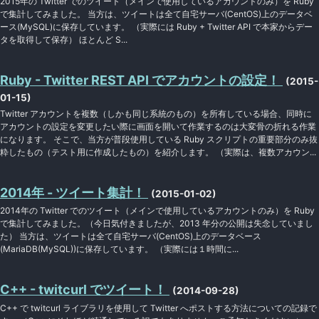
2015年の Twitter でのツイート（メインで使用しているアカウントのみ）を Ruby
で集計してみました。 当方は、ツイートは全て自宅サーバ(CentOS)上のデータベ
ース(MySQL)に保存しています。 （実際には Ruby + Twitter API で本家からデー
タを取得して保存） ほとんど S...
Ruby - Twitter REST API でアカウントの設定！
(2015-
01-15)
Twitter アカウントを複数（しかも同じ系統のもの）を所有している場合、同時に
アカウントの設定を変更したい際に画面を開いて作業するのは大変骨の折れる作業
になります。 そこで、当方が普段使用している Ruby スクリプトの重要部分のみ抜
粋したもの（テスト用に作成したもの）を紹介します。 （実際は、複数アカウン...
2014年 - ツイート集計！
(2015-01-02)
2014年の Twitter でのツイート（メインで使用しているアカウントのみ）を Ruby
で集計してみました。（今日気付きましたが、2013 年分の公開は失念していまし
た） 当方は、ツイートは全て自宅サーバ(CentOS)上のデータベース
(MariaDB(MySQL))に保存しています。 （実際には１時間に...
C++ - twitcurl でツイート！
(2014-09-28)
C++ で twitcurl ライブラリを使用して Twitter へポストする方法についての記録で