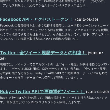
制限に引っかかりアカウントが一時凍結される可能性があります。 （ちなみに、
「アクセス制限は、１組のアクセストークン＆IPアドレス当たり...
Facebook API - アクセストークン！
(2013-08-29)
Facebook の各種情報をより多く取得する際等に、ユーザIDやシークレットコード
以外に「アクセストークン」というものを使用します。 アクセストークンを使用し
なくても取得できる情報はありますが、その量は少ないです。 以下、アクセストー
クンについての概要と取得方法についての簡単な記録です。
Twitter - 全ツイート履歴データとの相違！
(2013-07-
26)
現在では、ツイッターで自アカウントの「全ツイート履歴」が取得可能になってい
ます。（データは JSON 形式。CSV データも有り） 当方は、「全ツイート履歴」
が取得可能になる前から、Ruby + Twitter API で１時間単位、サーバ cron 起動で
全ツイートを取得・データベース保存して管理しています。...
Ruby - Twitter API で画像添付ツイート！
(2013-03-30)
Ruby で Twitter API を使用して、画像を添付したツイートを行う方法についてで
す。 普段使用している Ruby スクリプトから抜粋した形です。