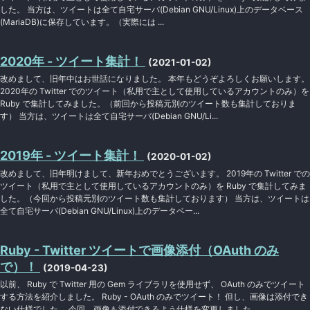
した。 当方は、ツイートは全て自宅サーバ(Debian GNU/Linux)上のデータベース
(MariaDB)に保存しています。（実際には ...
2020年 - ツイート集計！
(2021-01-02)
改めまして、旧年中はお世話になりました。 本年もどうぞよろしくお願いします。
2020年の Twitter でのツイート（私用で主として使用しているアカウントのみ）を
Ruby で集計してみました。（前回から投稿元別のツイート数も集計しておりま
す） 当方は、ツイートは全て自宅サーバ(Debian GNU/Li...
2019年 - ツイート集計！
(2020-01-02)
改めまして、旧年明けまして、新年おめでとうございます。 2019年の Twitter での
ツイート（私用で主として使用しているアカウントのみ）を Ruby で集計してみま
した。（今回から投稿元別のツイート数も集計しております） 当方は、ツイートは
全て自宅サーバ(Debian GNU/Linux)上のデータベー...
Ruby - Twitter ツイートで画像添付（OAuth のみ
で）！
(2019-04-23)
以前、 Ruby で Twitter 用の Gem ライブラリを使用せず、 OAuth のみでツイート
する方法を紹介しました。 Ruby - OAuth のみでツイート！ 但し、画像は添付でき
ない仕様でした。 今回、画像も添付できるよう仕様を変更しました。