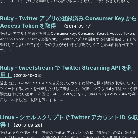
す。 （C++ にそれほど精通している訳でもありません。ご承知おきください）
Ruby - Twitter アプリの登録済み Consumer Key から
Access Token を取得！
(2014-03-17)
Twitter アプリを開発する際は Consumer Key, Consumer Secret, Access Token,
Access Token Secret が必要です。 Twitter アプリを開発する都度開発者サイトで
登録してもよいのですが、その頻度がそれほど頻繁でなくても結構面倒な作業で
す。 （...
Ruby - tweetstream で Twitter Streaming API を利
用！
(2013-10-04)
過去には、Twitter REST API で自分のアカウントに関する様々情報を取得したり、
ツイートするボットを作成したりして来ました。 実際、今でも Ruby 製ボットが快
調に動作しています。 今回は、REST API ではなく、Streaming API を Ruby で利
用してみました。 制限を気にするこ...
Linux - シェルスクリプトで Twitter アカウント ID を取
得！
(2013-09-28)
Twitter API を使用せず、特定の Twitter アカウントの ID （数字だけのID）を取得
する方法についてです。 今回紹介する方法だと、アカウント ID を取得するだけの