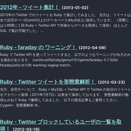
2012年 - ツイート集計！
(2013-01-02)
2012年の Twitter でのツイートを Ruby で集計してみました。 当方は、ツイートは
全て自宅サーバ(CentOS)上のデータベース(MySQL)に保存しています。 （実際に
は１時間に１回 Ruby + Twitter API で本家からデータを取得して保存） ほとんど
SQL で集計可能でした。 ...
Ruby - faraday の ワーニング！
(2012-04-09)
Ruby で Twitter API を使ってツイートすると、以下のようなワーニングが出力され
る場合があります。 /usr/local/lib/ruby/gems/1.9.1/gems/faraday-0.7.5/lib/
faraday/utils.rb:128: warning: regexp match...
Ruby - Twitter ツイートを形態素解析！
(2012-03-23)
当方、自宅サーバにて、Ruby + MySQL + Twitter API で Twitter の自分のツイート
をアカウント取得（2011年7月7日）以来全て保存しております。 形態素解析の勉
強もかねて Ruby で解析してみました。 以下の過去記事もご参照ください。
Cygwin - 形態素解析 M...
Ruby - Twitter ブロックしているユーザの一覧を取
得！
(2012-03-19)