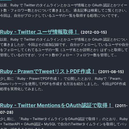
以前、Ruby で Twitter のタイムラインとかユーザ情報とか OAuth 認証とかツイー
ト数・フォロワー数とかについて書きました。 過去記事は検索してご覧ください。
今回は、自分がブロックしているユーザの一覧を取得する処理についてです。
Ruby - Twitter ユーザ情報取得！
(2012-03-15)
以前、Ruby で Twitter のタイムラインとかユーザ情報とか OAuth 認証とかについ
て書きましたが、今回はその追加記録です。 自分がフォローしているユーザや自分
をフォローしてくれてるユーザの一覧（ユーザ名とか説明とか）はずっと取得して
管理しているのですが、ツイート数やフォロー・フォロワー数を管理して...
Ruby - PrawnでTweetリストPDF作成！
(2011-08-15)
少し前に「Ruby - PrawnでPDF作成！」で公開したとおり、Rubyで「Pwarn」
Gemパッケージを使用してPDFを作成する方法を紹介しました。 今回はPDF作成
処理を実用化してみました。
Ruby - Twitter MentionsをOAuth認証で取得！
(2011-
07-28)
少し前に、「Ruby – TwitterタイムラインをOAuth認証で取得！」のとおり、Ruby
+ TwitterAPI + OAuth認証+ MySQL で自分のTwitterタイムラインを取得してバッ