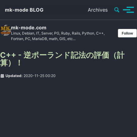
Toggle se
mk-mode BLOG
Archives
Tog
mk-mode.com
Linux, Debian, IT, Server, PG, Ruby, Rails, Python, C++,
Follow
Fortran, PC, MariaDB, math, GIS, etc...
C++ - 逆ポーランド記法の評価（計
算）！
Updated:
2020-11-25 00:20