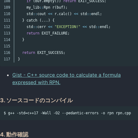
108

if
(
buf
.
empty
())
return
EXIT_SUCCESS
;
109

my_lib
::
Rpn
r
(
buf
);
110

std
::
cout
<<
r
.
calc
()
<<
std
::
endl
;
111

}
catch
(...)
{
112

std
::
cerr
<<
"EXCEPTION!"
<<
std
::
endl
;
113

return
EXIT_FAILURE
;
114

}
115

116

return
EXIT_SUCCESS
;
}
Gist - C++ source code to calculate a formula
expressed with RPN.
3. ソースコードのコンパイル
4. 動作確認