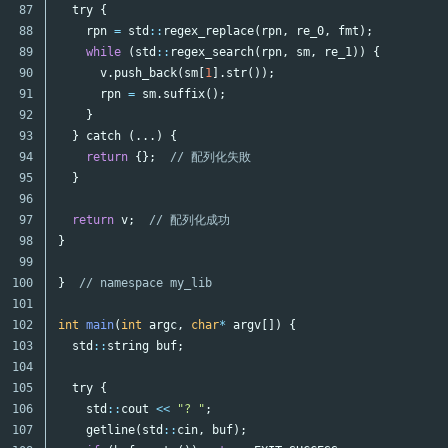
87

try
{
88

rpn
=
std
::
regex_replace
(
rpn
,
re_0
,
fmt
);
89

while
(
std
::
regex_search
(
rpn
,
sm
,
re_1
))
{
90

v
.
push_back
(
sm
[
1
].
str
());
91

rpn
=
sm
.
suffix
();
92

}
93

}
catch
(...)
{
94

return
{};
// 配列化失敗
95

}
96

97

return
v
;
// 配列化成功
98

}
99

100

}
// namespace my_lib
101

102

int
main
(
int
argc
,
char
*
argv
[])
{
103

std
::
string
buf
;
104

105

try
{
106

std
::
cout
<<
"? "
;
107

getline
(
std
::
cin
,
buf
);