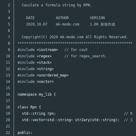
2

  Caculate a formula string by RPN.

3

4

    DATE          AUTHOR          VERSION

5

    2020.10.07    mk-mode.com     1.00 新規作成

6

7

  Copyright(C) 2020 mk-mode.com All Rights Reserved.

8

*******************************************************
9

#include
<iostream>
   // for cout
10

#include
<regex>
      // for regex_search.
11

#include
<stack>
12

#include
<string>
13

#include
<unordered_map>
14

#include
<vector>
15

16

namespace
my_lib
{
17

18

class
Rpn
{
19

std
::
string
rpn
;
// R
20

std
::
vector
<
std
::
string
>
str2ary
(
std
::
string
);
// 
21

22

public: