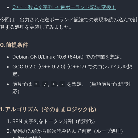
C++ - 数式文字列 => 逆ポーランド記法 変換！
今回は、出力された逆ポーランド記法での表現を読み込んで計
算する処理を実装してみました。
0. 前提条件
Debian GNU/Linux 10.6 (64bit) での作業を想定。
GCC 9.2.0 (G++ 9.2.0) (C++17) でのコンパイルを想
定。
演算子は
,
,
,
を想定。（単項演算子は非対
*
/
+
-
応）
1. アルゴリズム（そのままロジック化）
RPN 文字列をトークン分割（配列化）
配列の先頭から順次読み込んで判定（ループ処理）