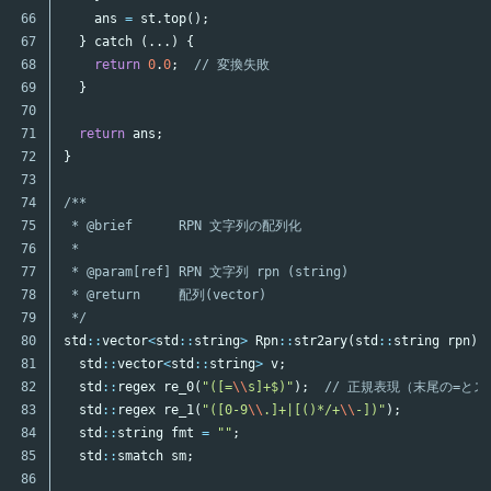
66

ans
=
st
.
top
();
67

}
catch
(...)
{
68

return
0
.
0
;
// 変換失敗
69

}
70

71

return
ans
;
72

}
73

74

/**

75

 * @brief      RPN 文字列の配列化

76

 *

77

 * @param[ref] RPN 文字列 rpn (string)

78

 * @return     配列(vector)

79

 */
80

std
::
vector
<
std
::
string
>
Rpn
::
str2ary
(
std
::
string
rpn
)
81

std
::
vector
<
std
::
string
>
v
;
82

std
::
regex
re_0
(
"([=
\\
s]+$)"
);
// 正規表現（末尾の=と
83

std
::
regex
re_1
(
"([0-9
\\
.]+|[()*/+
\\
-])"
);
84

std
::
string
fmt
=
""
;
85

std
::
smatch
sm
;
86
