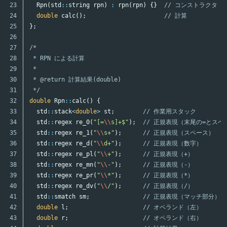
23

Rpn
(
std
::
string
rpn
)
:
rpn
(
rpn
)
{}
// コンストラクタ
24

double
calc
();
// 計算
25

};
26

27

/*

28

 * RPN による計算

29

 *

30

 * @return 計算結果(double)

31

 */
32

double
Rpn
::
calc
()
{
33

std
::
stack
<
double
>
st
;
// 作業用スタック
34

std
::
regex
re_0
(
"[=
\\
s]+$"
);
// 正規表現（末尾の=とスペ
35

std
::
regex
re_1
(
"
\\
s+"
);
// 正規表現（スペース）
36

std
::
regex
re_d
(
"
\\
d+"
);
// 正規表現（数字）
37

std
::
regex
re_pl
(
"
\\
+"
);
// 正規表現（+）
38

std
::
regex
re_mn
(
"
\\
-"
);
// 正規表現（-）
39

std
::
regex
re_pr
(
"
\\
*"
);
// 正規表現（*）
40

std
::
regex
re_dv
(
"
\\
/"
);
// 正規表現（/）
41

std
::
smatch
sm
;
// 正規表現（マッチ部分）
42

double
l
;
// オペランド（左）
43

double
r
;
// オペランド（右）