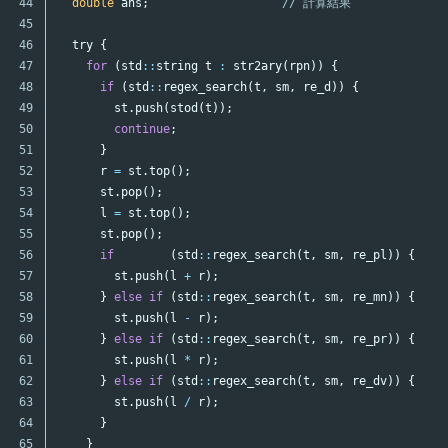
44

double
ans
;
// 計算結果
45

46

try
{
47

for
(
std
::
string
t
:
str2ary
(
rpn
))
{
48

if
(
std
::
regex_search
(
t
,
sm
,
re_d
))
{
49

st
.
push
(
stod
(
t
));
50

continue
;
51

}
52

r
=
st
.
top
();
53

st
.
pop
();
54

l
=
st
.
top
();
55

st
.
pop
();
56

if
(
std
::
regex_search
(
t
,
sm
,
re_pl
))
{
57

st
.
push
(
l
+
r
);
58

}
else
if
(
std
::
regex_search
(
t
,
sm
,
re_mn
))
{
59

st
.
push
(
l
-
r
);
60

}
else
if
(
std
::
regex_search
(
t
,
sm
,
re_pr
))
{
61

st
.
push
(
l
*
r
);
62

}
else
if
(
std
::
regex_search
(
t
,
sm
,
re_dv
))
{
63

st
.
push
(
l
/
r
);
64

}
65

}