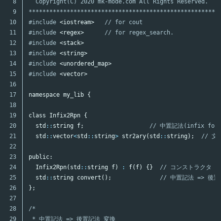
8

  Copyright(C) 2020 mk-mode.com All Rights Reserved.

9

*******************************************************
10

#include
<iostream>
   // for cout
11

#include
<regex>
      // for regex_search.
12

#include
<stack>
13

#include
<string>
14

#include
<unordered_map>
15

#include
<vector>
16

17

namespace
my_lib
{
18

19

class
Infix2Rpn
{
20

std
::
string
f
;
// 中置記法(infix for
21

std
::
vector
<
std
::
string
>
str2ary
(
std
::
string
);
// 
22

23

public:
24

Infix2Rpn
(
std
::
string
f
)
:
f
(
f
)
{}
// コンストラクタ
25

std
::
string
convert
();
// 中置記法 => 後
26

};
27

28

/*

29

 * 中置記法 => 後置記法 変換
