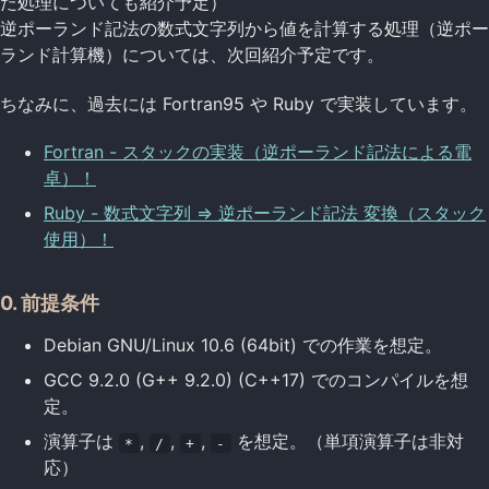
た処理についても紹介予定）
逆ポーランド記法の数式文字列から値を計算する処理（逆ポー
ランド計算機）については、次回紹介予定です。
ちなみに、過去には Fortran95 や Ruby で実装しています。
Fortran - スタックの実装（逆ポーランド記法による電
卓）！
Ruby - 数式文字列 => 逆ポーランド記法 変換（スタック
使用）！
0. 前提条件
Debian GNU/Linux 10.6 (64bit) での作業を想定。
GCC 9.2.0 (G++ 9.2.0) (C++17) でのコンパイルを想
定。
演算子は
,
,
,
を想定。（単項演算子は非対
*
/
+
-
応）