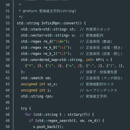
30

 *

31

 * @return 変換後文字列(string)

32

 */
33

std
::
string
Infix2Rpn
::
convert
()
{
34

std
::
stack
<
std
::
string
>
st
;
// 作業用スタック
35

std
::
vector
<
std
::
string
>
v
;
// 変換後配列
36

std
::
regex
re_d
(
"
\\
d+"
);
// 正規表現（数値）
37

std
::
regex
re_k_0
(
"
\\
("
);
// 正規表現（括弧・開き）
38

std
::
regex
re_k_1
(
"
\\
)"
);
// 正規表現（括弧・閉じ）
39

std
::
unordered_map
<
std
::
string
,
int
>
kPri
=
{
40

{
"*"
,
3
},
{
"/"
,
3
},
{
"+"
,
2
},
{
"-"
,
2
},
{
"("
,
1
},
{
41

};
// 演算子・括弧優先度
42

std
::
smatch
sm
;
// 正規表現（マッチ部分）
43

unsigned
int
sz_v
;
// 変換後配列サイズ
44

unsigned
int
i
;
// ループインデックス
45

std
::
string
rpn
;
// 変換後文字列
46

47

try
{
48

for
(
std
::
string
t
:
str2ary
(
f
))
{
49

if
(
std
::
regex_search
(
t
,
sm
,
re_d
))
{
50

v
.
push_back
(
t
);