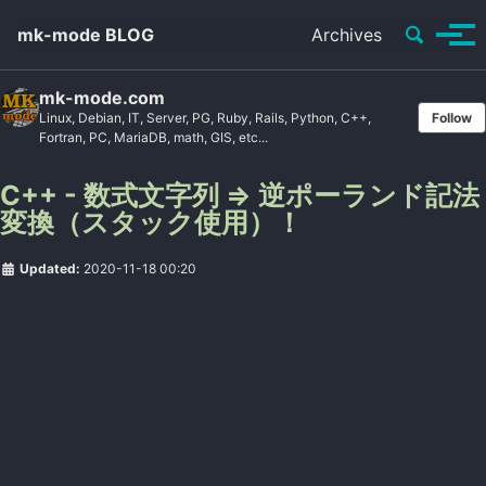
Toggle se
mk-mode BLOG
Archives
Tog
mk-mode.com
Linux, Debian, IT, Server, PG, Ruby, Rails, Python, C++,
Follow
Fortran, PC, MariaDB, math, GIS, etc...
C++ - 数式文字列 => 逆ポーランド記法
変換（スタック使用）！
Updated:
2020-11-18 00:20