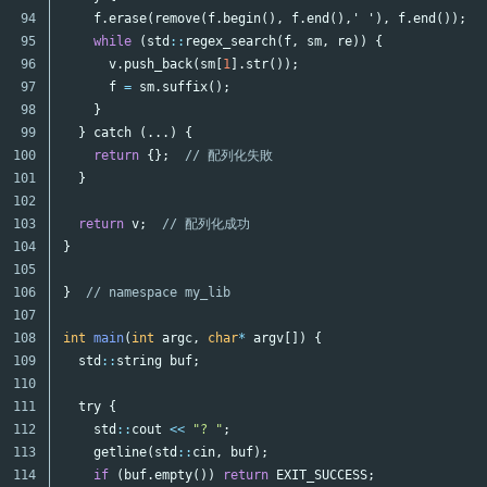
94

f
.
erase
(
remove
(
f
.
begin
(),
f
.
end
(),
' '
),
f
.
end
());
95

while
(
std
::
regex_search
(
f
,
sm
,
re
))
{
96

v
.
push_back
(
sm
[
1
].
str
());
97

f
=
sm
.
suffix
();
98

}
99

}
catch
(...)
{
100

return
{};
// 配列化失敗
101

}
102

103

return
v
;
// 配列化成功
104

}
105

106

}
// namespace my_lib
107

108

int
main
(
int
argc
,
char
*
argv
[])
{
109

std
::
string
buf
;
110

111

try
{
112

std
::
cout
<<
"? "
;
113

getline
(
std
::
cin
,
buf
);
114

if
(
buf
.
empty
())
return
EXIT_SUCCESS
;