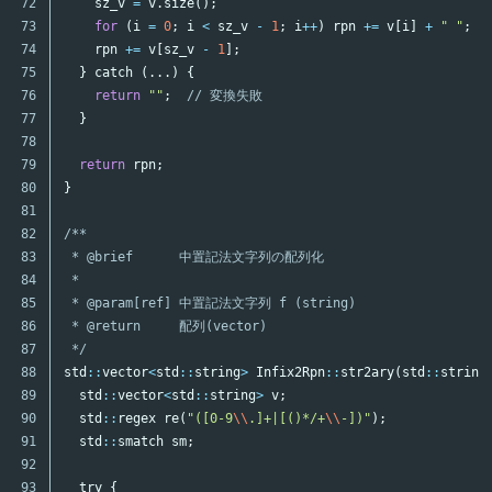
72

sz_v
=
v
.
size
();
73

for
(
i
=
0
;
i
<
sz_v
-
1
;
i
++
)
rpn
+=
v
[
i
]
+
" "
;
74

rpn
+=
v
[
sz_v
-
1
];
75

}
catch
(...)
{
76

return
""
;
// 変換失敗
77

}
78

79

return
rpn
;
80

}
81

82

/**

83

 * @brief      中置記法文字列の配列化

84

 *

85

 * @param[ref] 中置記法文字列 f (string)

86

 * @return     配列(vector)

87

 */
88

std
::
vector
<
std
::
string
>
Infix2Rpn
::
str2ary
(
std
::
string
89

std
::
vector
<
std
::
string
>
v
;
90

std
::
regex
re
(
"([0-9
\\
.]+|[()*/+
\\
-])"
);
91

std
::
smatch
sm
;
92

93

try
{