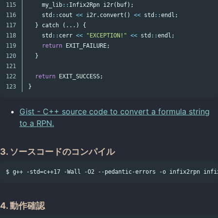
115

my_lib
::
Infix2Rpn
i2r
(
buf
);
116

std
::
cout
<<
i2r
.
convert
()
<<
std
::
endl
;
117

}
catch
(...)
{
118

std
::
cerr
<<
"EXCEPTION!"
<<
std
::
endl
;
119

return
EXIT_FAILURE
;
120

}
121

122

return
EXIT_SUCCESS
;
}
Gist - C++ source code to convert a formula string
to a RPN.
3. ソースコードのコンパイル
4. 動作確認