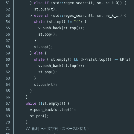
51

}
else
if
(
std
::
regex_search
(
t
,
sm
,
re_k_0
))
{
52

st
.
push
(
t
);
53

}
else
if
(
std
::
regex_search
(
t
,
sm
,
re_k_1
))
{
54

while
(
st
.
top
()
!=
"("
)
{
55

v
.
push_back
(
st
.
top
());
56

st
.
pop
();
57

}
58

st
.
pop
();
59

}
else
{
60

while
(
!
st
.
empty
()
&&
(
kPri
[
st
.
top
()]
>=
kPri
[
t
61

v
.
push_back
(
st
.
top
());
62

st
.
pop
();
63

}
64

st
.
push
(
t
);
65

}
66

}
67

while
(
!
st
.
empty
())
{
68

v
.
push_back
(
st
.
top
());
69

st
.
pop
();
70

}
71

// 配列 => 文字列（スペース区切り）