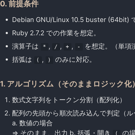
0. 前提条件
Debian GNU/Linux 10.5 buster (6
Ruby 2.7.2 での作業を想定。
演算子は
,
,
,
を想定。（単項
*
/
+
-
括弧は
,
のみに対応。
(
)
1. アルゴリズム（そのままロジック化
数式文字列をトークン分割（配列化）
配列の先頭から順次読み込んで判定（ル
a. 数値の場合
=> そのまま、出力 b. 括弧・開き
の
(