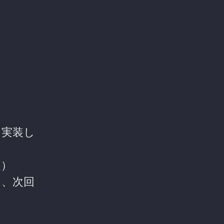
を実装し
定）
は、次回