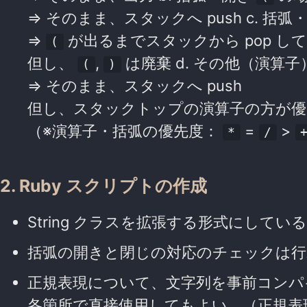
=> そのまま、スタックへ push c. 括
=>
が出るまでスタックから pop し
(
但し、
,
は廃棄 d. その他（演算
(
)
=> そのまま、スタックへ push
但し、スタックトップの演算子の方が優先
（※演算子・括弧の優先度：
=
>
*
/
2. Ruby スクリプトの作成
String クラスを拡張する形式にしてい
括弧の開きと閉じの対応のチェックは行
正規表現について、文字列を事前コンパ
各箇所で直接使用してもよい。（正規表