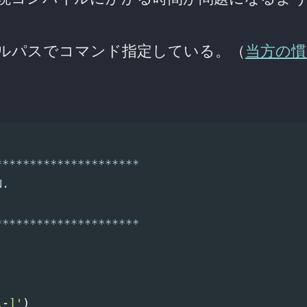
、フルパスでコマンド指定している。（
当方の慣
*********************
N.
*********************
\-]'
)