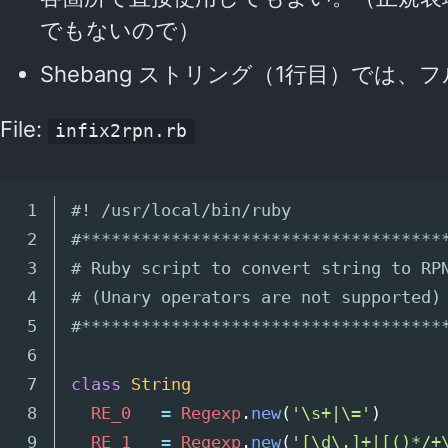
でもないので）
Shebang ストリング（1行目）では
File:
infix2rpn.rb
1

#! /usr/local/bin/ruby
2

#************************************
3

# Ruby script to convert string to RP
4

# (Unary operators are not supported)
5

#************************************
6

7

class
String
8

RE_0
=
Regexp
.
new
(
'\s+|\='
)
9

RE_1
=
Regexp
.
new
(
'[\d\.]+|[()*/+