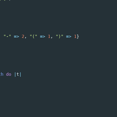
,
"-"
=>
2
,
"("
=>
1
,
")"
=>
1
}
ch
do
|
t
|