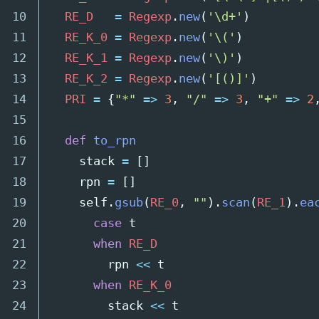
10

RE_D
=
Regexp
.
new
(
'\d+'
)
11

RE_K_0
=
Regexp
.
new
(
'\('
)
12

RE_K_1
=
Regexp
.
new
(
'\)'
)
13

RE_K_2
=
Regexp
.
new
(
'[()]'
)
14

PRI
=
{
"*"
=>
3
,
"/"
=>
3
,
"+"
=>
2
15

16

def
to_rpn
17

stack
=
[]
18

rpn
=
[]
19

self
.
gsub
(
RE_0
,
""
).
scan
(
RE_1
).
ea
20

case
t
21

when
RE_D
22

rpn
<<
t
23

when
RE_K_0
24

stack
<<
t