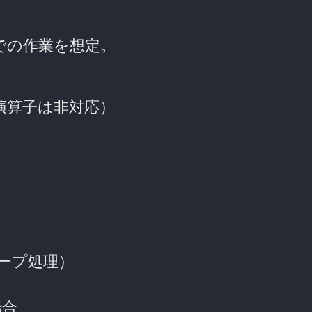
4bit) での作業を想定。
演算子は非対応）
）
ープ処理）
場合