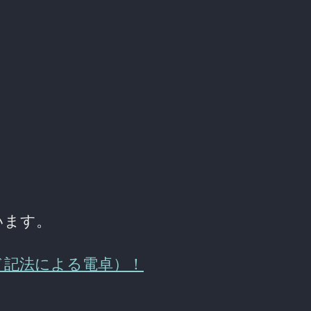
ています。
ランド記法による電卓）！