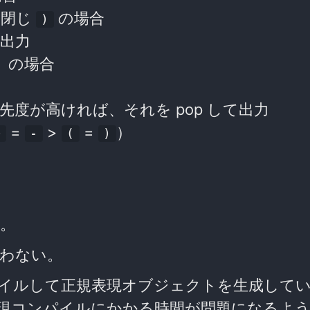
弧・閉じ
の場合
)
て出力
子）の場合
度が高ければ、それを pop して出力
=
>
=
）
+
-
(
)
る。
わない。
イルして正規表現オブジェクトを生成して
現コンパイルにかかる時間が問題になるよ