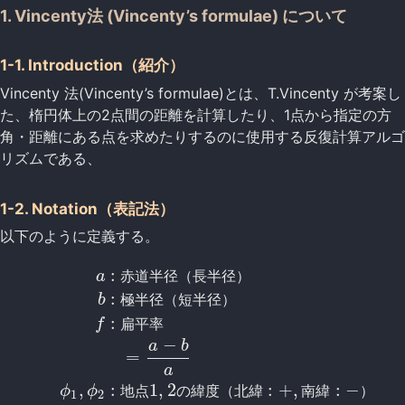
1. Vincenty法 (Vincenty’s formulae) について
1-1. Introduction（紹介）
Vincenty 法(Vincenty’s formulae)とは、T.Vincenty が考案し
た、楕円体上の2点間の距離を計算したり、1点から指定の方
角・距離にある点を求めたりするのに使用する反復計算アルゴ
リズムである、
1-2. Notation（表記法）
以下のように定義する。
:
a
赤
道
半
径
（
長
半
径
）
:
b
極
半
径
（
短
半
径
）
:
f
扁
平
率
−
a
b
=
a
,
:
1
,
2
:
+
,
:
−
ϕ
ϕ
地
点
の
緯
度
（
北
緯
南
緯
）
1
2