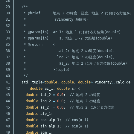
28

29

/**

30

   * @brief      地点 2 の緯度・経度、地点 2 における方位を計
31

   *             （Vincenty 順解法）

32

   *

33

   * @param[in]  az_1: 地点 1 における方位角(double)

34

   * @param[in]     s: 地点 1〜2 の距離(double)

35

   * @return     {

36

   *               lat_2: 地点 2 の緯度(double),

37

   *               lng_2: 地点 2 の経度(double),

38

   *                az_2: 地点 2 における方位角(double)

39

   *             }(tuple)

40

   */
41

std
::
tuple
<
double
,
double
,
double
>
Vincenty
::
calc_des
42

double
az_1
,
double
s
)
{
43

double
lat_2
=
0
.
0
;
// 地点 2 の緯度
44

double
lng_2
=
0
.
0
;
// 地点 2 の経度
45

double
az_2
=
0
.
0
;
// 地点 2 における方位角
46

double
alp_1
;
47

double
cos_alp_1
;
// cos(α_1)
48

double
sin_alp_1
;
// sin(α_1)
49

double
sgm_1
;