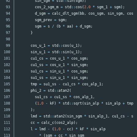
92

sin_sgm
=
std
::
sin
(
sgm
);
93

cos_2_sgm_m
=
std
::
cos
(
2
.
0
*
sgm_1
+
sgm
);
94

d_sgm
=
calc_dlt_sgm
(
bb
,
cos_sgm
,
sin_sgm
,
cos_
95

sgm_prev
=
sgm
;
96

sgm
=
s
/
(
b
*
aa
)
+
d_sgm
;
97

}
98

99

cos_u_1
=
std
::
cos
(
u_1
);
100

sin_u_1
=
std
::
sin
(
u_1
);
101

cu1_cs
=
cos_u_1
*
cos_sgm
;
102

cu1_ss
=
cos_u_1
*
sin_sgm
;
103

su1_cs
=
sin_u_1
*
cos_sgm
;
104

su1_ss
=
sin_u_1
*
sin_sgm
;
105

tmp
=
su1_ss
-
cu1_cs
*
cos_alp_1
;
106

phi_2
=
std
::
atan2
(
107

su1_cs
+
cu1_ss
*
cos_alp_1
,
108

(
1
.
0
-
kF
)
*
std
::
sqrt
(
sin_alp
*
sin_alp
+
tmp
109

);
110

lmd
=
std
::
atan2
(
sin_sgm
*
sin_alp_1
,
cu1_cs
-
su
111

cc
=
calc_c
(
cos2_alp
);
112

l
=
lmd
-
(
1
.
0
-
cc
)
*
kF
*
sin_alp
113

*
(
sgm
+
cc
*
sin_sgm