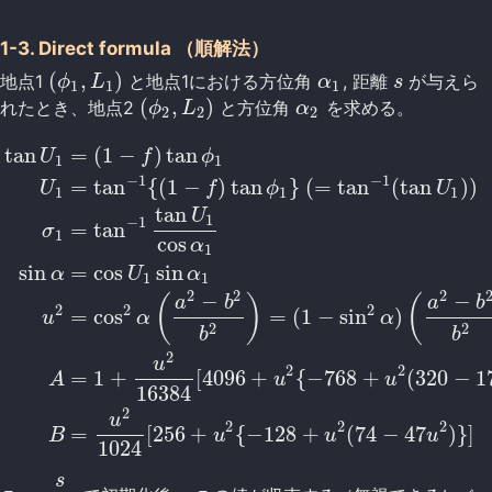
1-3. Direct formula （順解法）
(
,
)
地点1
と地点1における方位角
, 距離
が与えら
(
ϕ
1
,
L
1
)
α
1
s
ϕ
L
α
s
1
1
1
(
,
)
れたとき、地点2
と方位角
を求める。
(
ϕ
2
,
L
2
)
α
2
ϕ
L
α
2
2
2
tan
=
(
1
−
)
tan
U
f
ϕ
1
1
−
1
−
1
=
tan
{
(
1
−
)
tan
}
(
=
tan
(
tan
)
)
U
f
ϕ
U
1
1
1
tan
U
1
−
1
=
tan
σ
1
cos
α
1
sin
=
cos
sin
α
U
α
1
1
2
2
2
−
−
tan
U
1
=
(
1
−
f
)
tan
ϕ
1
U
1
=
tan
−
1
{
(
1
−
f
)
tan
ϕ
1
}
(
=
tan
−
1
(
tan
U
1
)
)
σ
1
=
(
)
(
a
b
a
b
2
2
2
=
cos
=
(
1
−
sin
)
u
α
α
2
2
b
b
2
u
2
2
=
1
+
[
4096
+
{
−
768
+
(
320
−
1
A
u
u
16384
2
u
2
2
2
=
[
256
+
{
−
128
+
(
74
−
47
)
}
]
B
u
u
u
1024
s