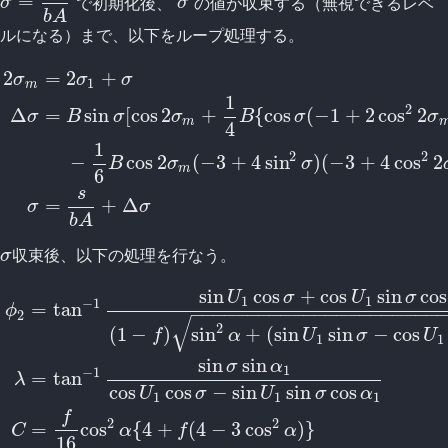
=
で初期化後、
の値が収束する（無視できるレベ
σ
=
s
b
A
σ
σ
σ
b
A
ルになる）まで、以下をループ処理する。
2
=
2
+
σ
σ
σ
1
m
1
2
Δ
=
sin
[
cos
2
+
{
cos
(
−
1
+
2
cos
2
σ
B
σ
σ
B
σ
σ
m
4
1
2
σ
m
=
2
σ
1
+
σ
Δ
σ
=
B
sin
σ
[
cos
2
σ
m
+
1
4
B
{
cos
σ
(
−
1
+
2
cos
2
2
σ
m
)
−
2
2
−
cos
2
(
−
3
+
4
sin
)
(
−
3
+
4
cos
2
B
σ
σ
m
6
s
=
+
Δ
σ
σ
b
A
収束後、以下の処理を行なう。
σ
σ
sin
cos
+
cos
sin
cos
U
σ
U
σ
1
1
−
1
=
tan
ϕ
−
−
−
−
−
−
−
−
−
−
−
−
−
−
−
−
−
−
−
−
−
−
2
√
2
(
1
−
)
sin
+
(
sin
sin
−
cos
f
α
U
σ
U
1
1
sin
sin
σ
α
1
−
1
=
tan
λ
cos
cos
−
sin
sin
cos
U
σ
U
σ
α
1
1
1
f
ϕ
2
=
tan
−
1
sin
U
1
cos
σ
+
cos
U
1
sin
σ
cos
α
1
(
1
−
f
)
sin
2
α
+
(
sin
U
1
sin
σ
2
2
=
cos
{
4
+
(
4
−
3
cos
)
}
C
α
f
α
16