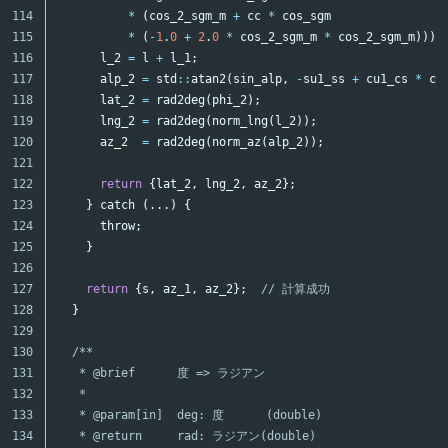
114

*
(
cos_2_sgm_m
+
cc
*
cos_sgm
115

*
(
-
1
.
0
+
2
.
0
*
cos_2_sgm_m
*
cos_2_sgm_m
)));
116

l_2
=
l
+
l_1
;
117

alp_2
=
std
::
atan2
(
sin_alp
,
-
su1_ss
+
cu1_cs
*
co
118

lat_2
=
rad2deg
(
phi_2
);
119

lng_2
=
rad2deg
(
norm_lng
(
l_2
));
120

az_2
=
rad2deg
(
norm_az
(
alp_2
));
121

122

return
{
lat_2
,
lng_2
,
az_2
};
123

}
catch
(...)
{
124

throw
;
125

}
126

127

return
{
s
,
az_1
,
az_2
};
// 計算成功
128

}
129

130

/**

131

   * @brief      度 => ラジアン

132

   *

133

   * @param[in]  deg: 度      (double)

134

   * @return     rad: ラジアン(double)
