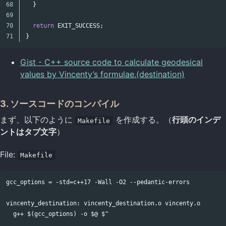
68

}
69

70

return
EXIT_SUCCESS
;
}
Gist - C++ source code to calculate geodesical
values by Vincenty’s formulae.(destination)
3. ソースコードのコンパイル
まず、以下のように
を作成する。（
行頭のインデ
Makefile
ントはタブ文字
）
File:
Makefile
gcc_options = -std=c++17 -Wall -O2 --pedantic-errors

vincenty_destination: vincenty_destination.o vincenty.o

  g++ $(gcc_options) -o $@ $^
