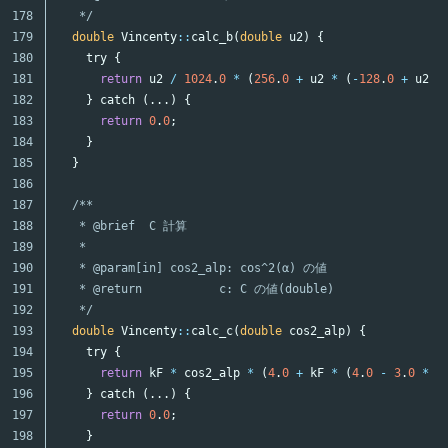
178

   */
179

double
Vincenty
::
calc_b
(
double
u2
)
{
180

try
{
181

return
u2
/
1024
.
0
*
(
256
.
0
+
u2
*
(
-
128
.
0
+
u2
*
182

}
catch
(...)
{
183

return
0
.
0
;
184

}
185

}
186

187

/**

188

   * @brief  C 計算

189

   *

190

   * @param[in] cos2_alp: cos^2(α) の値

191

   * @return           c: C の値(double)

192

   */
193

double
Vincenty
::
calc_c
(
double
cos2_alp
)
{
194

try
{
195

return
kF
*
cos2_alp
*
(
4
.
0
+
kF
*
(
4
.
0
-
3
.
0
*
c
196

}
catch
(...)
{
197

return
0
.
0
;
198

}