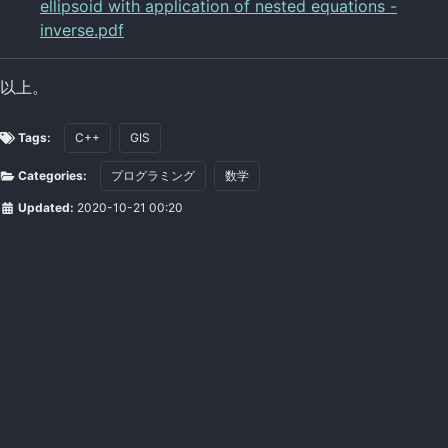
ellipsoid with application of nested equations -
inverse.pdf
以上。
Tags:
C++
GIS
Categories:
プログラミング
数学
Updated:
2020-10-21 00:20