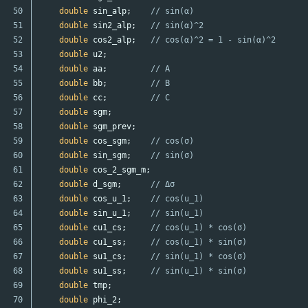
50

double
sin_alp
;
// sin(α)
51

double
sin2_alp
;
// sin(α)^2
52

double
cos2_alp
;
// cos(α)^2 = 1 - sin(α)^2
53

double
u2
;
54

double
aa
;
// A
55

double
bb
;
// B
56

double
cc
;
// C
57

double
sgm
;
58

double
sgm_prev
;
59

double
cos_sgm
;
// cos(σ)
60

double
sin_sgm
;
// sin(σ)
61

double
cos_2_sgm_m
;
62

double
d_sgm
;
// Δσ
63

double
cos_u_1
;
// cos(u_1)
64

double
sin_u_1
;
// sin(u_1)
65

double
cu1_cs
;
// cos(u_1) * cos(σ)
66

double
cu1_ss
;
// cos(u_1) * sin(σ)
67

double
su1_cs
;
// sin(u_1) * cos(σ)
68

double
su1_ss
;
// sin(u_1) * sin(σ)
69

double
tmp
;
70

double
phi_2
;