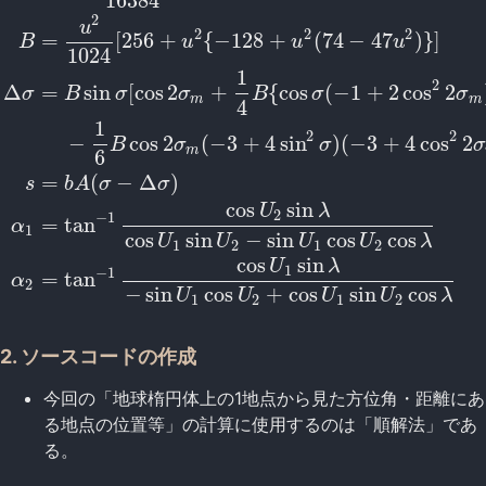
16384
2
u
2
2
2
=
[
256
+
{
−
128
+
(
74
−
47
)
}
]
B
u
u
u
1024
1
2
Δ
=
sin
[
cos
2
+
{
cos
(
−
1
+
2
cos
2
σ
B
σ
σ
B
σ
σ
u
2
=
cos
2
α
(
a
2
−
b
2
b
2
)
A
=
1
+
u
2
16384
[
4096
+
u
2
{
−
768
+
u
2
(
32
m
m
4
1
2
2
−
cos
2
(
−
3
+
4
sin
)
(
−
3
+
4
cos
2
B
σ
σ
σ
m
6
=
(
−
Δ
)
s
b
A
σ
σ
cos
sin
U
λ
2
−
1
=
tan
α
1
cos
sin
−
sin
cos
cos
U
U
U
U
λ
1
2
1
2
cos
sin
U
λ
1
−
1
=
tan
α
2
−
sin
cos
+
cos
sin
cos
U
U
U
U
λ
1
2
1
2
2. ソースコードの作成
今回の「地球楕円体上の1地点から見た方位角・距離にあ
る地点の位置等」の計算に使用するのは「順解法」であ
る。