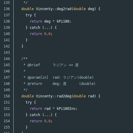
135

   */
136

double
Vincenty
::
deg2rad
(
double
deg
)
{
137

try
{
138

return
deg
*
kPi180
;
139

}
catch
(...)
{
140

return
0
.
0
;
141

}
142

}
143

144

/**

145

   * @brief      ラジアン => 度

146

   *

147

   * @param[in]  rad: ラジアン(double)

148

   * @return     deg: 度      (double)

149

   */
150

double
Vincenty
::
rad2deg
(
double
rad
)
{
151

try
{
152

return
rad
*
kPi180Inv
;
153

}
catch
(...)
{
154

return
0
.
0
;
155

}