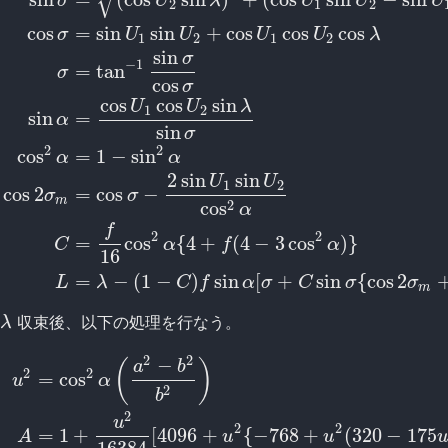
√
σ
U
λ
U
U
U
2
1
2
cos
=
sin
sin
+
cos
cos
cos
σ
U
U
U
U
λ
1
2
1
2
sin
σ
−
1
=
tan
σ
cos
σ
cos
cos
sin
U
U
λ
1
2
sin
=
α
sin
σ
sin
σ
=
(
cos
U
2
sin
λ
)
2
+
(
cos
U
1
sin
U
2
−
sin
U
1
cos
U
2
cos
λ
)
2
cos
σ
2
2
cos
=
1
−
sin
α
α
2
sin
sin
U
U
1
2
cos
2
=
cos
−
σ
σ
m
2
cos
α
f
2
2
=
cos
{
4
+
(
4
−
3
cos
)
}
C
α
f
α
16
=
−
(
1
−
)
sin
[
+
sin
{
cos
2
L
λ
C
f
α
σ
C
σ
σ
m
収束後、以下の処理を行なう。
λ
λ
2
2
−
(
)
a
b
2
2
=
cos
u
α
2
b
2
u
2
2
=
1
+
[
4096
+
{
−
768
+
(
320
−
175
A
u
u