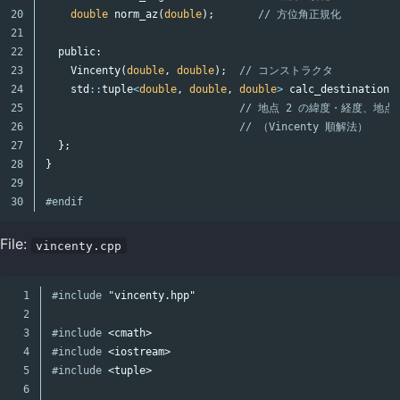
20

double
norm_az
(
double
);
// 方位角正規化
21

22

public:
23

Vincenty
(
double
,
double
);
// コンストラクタ
24

std
::
tuple
<
double
,
double
,
double
>
calc_destination
(
25

// 地点 2 の緯度・経度、地点
26

// （Vincenty 順解法）
27

};
28

}
29

#endif
File:
vincenty.cpp
1

#include
"vincenty.hpp"
2

3

#include
<cmath>
4

#include
<iostream>
5

#include
<tuple>
6
