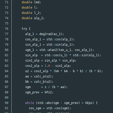
71

double
lmd
;
72

double
l
;
73

double
l_2
;
74

double
alp_2
;
75

76

try
{
77

alp_1
=
deg2rad
(
az_1
);
78

cos_alp_1
=
std
::
cos
(
alp_1
);
79

sin_alp_1
=
std
::
sin
(
alp_1
);
80

sgm_1
=
std
::
atan2
(
tan_u_1
,
cos_alp_1
);
81

sin_alp
=
std
::
cos
(
u_1
)
*
std
::
sin
(
alp_1
);
82

sin2_alp
=
sin_alp
*
sin_alp
;
83

cos2_alp
=
1
.
0
-
sin2_alp
;
84

u2
=
cos2_alp
*
(
kA
*
kA
-
b
*
b
)
/
(
b
*
b
);
85

aa
=
calc_a
(
u2
);
86

bb
=
calc_b
(
u2
);
87

sgm
=
s
/
(
b
*
aa
);
88

sgm_prev
=
kPi2
;
89

90

while
(
std
::
abs
(
sgm
-
sgm_prev
)
>
kEps
)
{
91

cos_sgm
=
std
::
cos
(
sgm
);