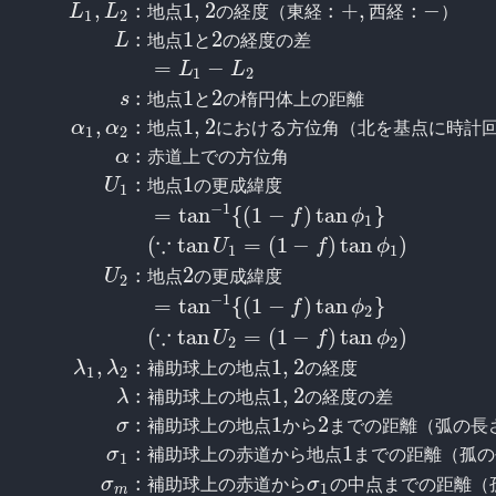
,
:
1
,
2
:
+
,
:
−
L
L
地
点
の
経
度
（
東
経
西
経
）
1
2
:
1
2
L
地
点
と
の
経
度
の
差
=
−
L
L
1
2
:
1
2
s
地
点
と
の
楕
円
体
上
の
距
離
,
:
1
,
2
α
α
地
点
に
お
け
る
方
位
角
（
北
を
基
点
に
時
計
1
2
:
α
赤
道
上
で
の
方
位
角
a
:
赤
道
半
径
（
長
半
径
）
b
:
極
半
径
（
短
半
径
）
f
:
扁
平
率
=
a
−
:
1
U
地
点
の
更
成
緯
度
1
−
1
=
tan
{
(
1
−
)
tan
}
f
ϕ
1
∵
(
tan
=
(
1
−
)
tan
)
U
f
ϕ
1
1
:
2
U
地
点
の
更
成
緯
度
2
−
1
=
tan
{
(
1
−
)
tan
}
f
ϕ
2
∵
(
tan
=
(
1
−
)
tan
)
U
f
ϕ
2
2
,
:
1
,
2
λ
λ
補
助
球
上
の
地
点
の
経
度
1
2
:
1
,
2
λ
補
助
球
上
の
地
点
の
経
度
の
差
:
1
2
σ
補
助
球
上
の
地
点
か
ら
ま
で
の
距
離
（
弧
の
長
:
1
σ
補
助
球
上
の
赤
道
か
ら
地
点
ま
で
の
距
離
（
孤
の
1
:
σ
補
助
球
上
の
赤
道
か
ら
σ
の
中
点
ま
で
の
距
離
（
1
m