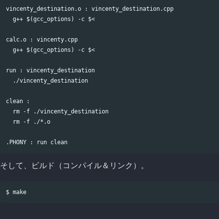
vincenty_destination.o : vincenty_destination.cpp

  g++ $(gcc_options) -c $<

calc.o : vincenty.cpp

  g++ $(gcc_options) -c $<

run : vincenty_destination

  ./vincenty_destination

clean :

  rm -f ./vincenty_destination

  rm -f ./*.o

そして、ビルド（コンパイル＆リンク）。