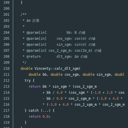
199

}
200

201

/**

202

   * Δσ 計算

203

   *

204

   * @param[in]          bb: B の値

205

   * @param[in]     cos_sgm: cos(σ) の値

206

   * @param[in]     sin_sgm: sin(σ) の値

207

   * @param[in] cos_2_sgm_m: cos(2σ_m) の値

208

   * @return        dlt_sgm: Δσ の値

209

   */
210

double
Vincenty
::
calc_dlt_sgm
(
211

double
bb
,
double
cos_sgm
,
double
sin_sgm
,
double
212

try
{
213

return
bb
*
sin_sgm
*
(
cos_2_sgm_m
214

+
bb
/
4
.
0
*
(
cos_sgm
*
(
-
1
.
0
+
2
.
0
*
cos_
215

-
bb
/
6
.
0
*
cos_2_sgm_m
*
(
-
3
.
0
+
4
.
0
*
s
216

*
(
-
3
.
0
+
4
.
0
*
cos_2_sgm_m
*
cos_2_sgm_m
)
217

}
catch
(...)
{
218

return
0
.
0
;
219

}