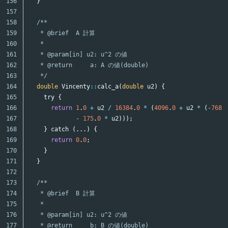
156

}
157

158

/**

159

   * @brief  A 計算

160

   *

161

   * @param[in] u2: u^2 の値

162

   * @return     a: A の値(double)

163

   */
164

double
Vincenty
::
calc_a
(
double
u2
)
{
165

try
{
166

return
1
.
0
+
u2
/
16384
.
0
*
(
4096
.
0
+
u2
*
(
-
768
.
167

-
175
.
0
*
u2
)));
168

}
catch
(...)
{
169

return
0
.
0
;
170

}
171

}
172

173

/**

174

   * @brief  B 計算

175

   *

176

   * @param[in] u2: u^2 の値

177

   * @return     b: B の値(double)
