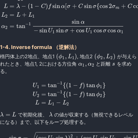
=
−
(
1
−
)
sin
[
+
sin
{
cos
2
+
c
L
λ
C
f
α
σ
C
σ
σ
C
m
=
+
L
L
L
2
1
sin
α
−
1
=
tan
α
2
−
sin
sin
+
cos
cos
cos
U
σ
U
σ
α
1
1
1
1-4. Inverse formula （逆解法）
(
,
)
(
,
)
楕円体上の2地点、地点1
, 地点2
が与えら
(
ϕ
1
,
L
1
)
(
ϕ
2
,
L
2
)
ϕ
L
ϕ
L
1
1
2
2
,
れたとき、地点1, 2における方位角
と距離
を求め
α
1
,
α
2
s
α
α
s
1
2
る。
−
1
=
tan
{
(
1
−
)
tan
}
U
f
ϕ
1
1
−
1
=
tan
{
(
1
−
)
tan
}
U
1
=
tan
−
1
{
(
1
−
f
)
tan
ϕ
1
}
U
2
=
tan
−
1
{
(
1
−
f
)
tan
ϕ
2
}
L
U
f
ϕ
2
2
=
−
L
L
L
1
2
=
で初期化後、
の値が収束する（無視できるレベル
λ
=
L
λ
λ
L
λ
になる）まで、以下をループ処理する。
−
−
−
−
−
−
−
−
−
−
−
−
−
−
−
−
−
−
−
−
−
−
−
−
−
−
−
−
−
2
sin
=
(
cos
sin
)
+
(
cos
sin
−
sin