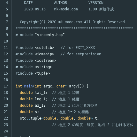
4

    DATE          AUTHOR          VERSION

5

    2020.09.15    mk-mode.com     1.00 新規作成

6

7

  Copyright(C) 2020 mk-mode.com All Rights Reserved.

8

********************************************************
9

#include
"vincenty.hpp"
10

11

#include
<cstdlib>
   // for EXIT_XXXX
12

#include
<iomanip>
   // for setprecision
13

#include
<iostream>
14

#include
<string>
15

#include
<tuple>
16

17

int
main
(
int
argc
,
char
*
argv
[])
{
18

double
lat_1
;
// 地点 1 緯度
19

double
lng_1
;
// 地点 1 経度
20

double
az_1
;
// 地点 1 における方位角
21

double
s
;
// 地点 1〜2 の距離
22

std
::
tuple
<
double
,
double
,
double
>
t
;
23

// 地点 2 の緯度・経度、地点 2 における方位
24
