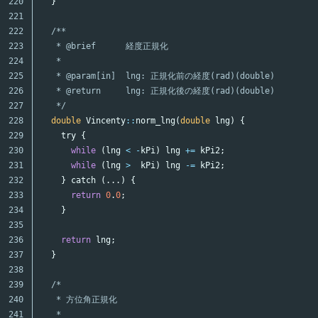
220

}
221

222

/**

223

   * @brief      経度正規化

224

   *

225

   * @param[in]  lng: 正規化前の経度(rad)(double)

226

   * @return     lng: 正規化後の経度(rad)(double)

227

   */
228

double
Vincenty
::
norm_lng
(
double
lng
)
{
229

try
{
230

while
(
lng
<
-
kPi
)
lng
+=
kPi2
;
231

while
(
lng
>
kPi
)
lng
-=
kPi2
;
232

}
catch
(...)
{
233

return
0
.
0
;
234

}
235

236

return
lng
;
237

}
238

239

/*

240

   * 方位角正規化

241

   *
