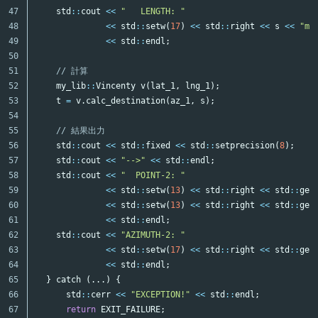
47

std
::
cout
<<
"   LENGTH: "
48

<<
std
::
setw
(
17
)
<<
std
::
right
<<
s
<<
"m"
49

<<
std
::
endl
;
50

51

// 計算
52

my_lib
::
Vincenty
v
(
lat_1
,
lng_1
);
53

t
=
v
.
calc_destination
(
az_1
,
s
);
54

55

// 結果出力
56

std
::
cout
<<
std
::
fixed
<<
std
::
setprecision
(
8
);
57

std
::
cout
<<
"-->"
<<
std
::
endl
;
58

std
::
cout
<<
"  POINT-2: "
59

<<
std
::
setw
(
13
)
<<
std
::
right
<<
std
::
get
60

<<
std
::
setw
(
13
)
<<
std
::
right
<<
std
::
get
61

<<
std
::
endl
;
62

std
::
cout
<<
"AZIMUTH-2: "
63

<<
std
::
setw
(
17
)
<<
std
::
right
<<
std
::
get
64

<<
std
::
endl
;
65

}
catch
(...)
{
66

std
::
cerr
<<
"EXCEPTION!"
<<
std
::
endl
;
67

return
EXIT_FAILURE
;