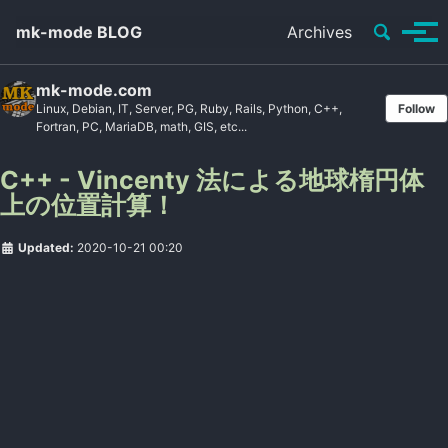
Toggle se
mk-mode BLOG
Archives
Tog
mk-mode.com
Linux, Debian, IT, Server, PG, Ruby, Rails, Python, C++,
Follow
Fortran, PC, MariaDB, math, GIS, etc...
C++ - Vincenty 法による地球楕円体
上の位置計算！
Updated:
2020-10-21 00:20