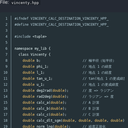
File:
vincenty.hpp
1

#ifndef VINCENTY_CALC_DESTINATION_VINCENTY_HPP_

2

3

4

#include
<tuple>
5

6

namespace
my_lib
{
7

class
Vincenty
{
8

double
b
;
// 極半径（短半径）
9

double
phi_1
;
// 地点 1 の緯度
10

double
l_1
;
// 地点 1 の経度
11

double
tan_u_1
;
// tan(地点 1 の更成緯度
12

double
u_1
;
// 地点 1 の更成緯度
13

double
deg2rad
(
double
);
// 度 => ラジアン
14

double
rad2deg
(
double
);
// ラジアン => 度
15

double
calc_a
(
double
);
// A 計算
16

double
calc_b
(
double
);
// B 計算
17

double
calc_c
(
double
);
// C 計算
18

double
calc_dlt_sgm
(
double
,
double
,
double
,
double
);
19

double
norm_lng
(
double
);
// 経度正規化