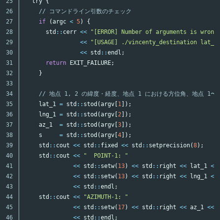
25

try
{
26

// コマンドライン引数のチェック
27

if
(
argc
<
5
)
{
28

std
::
cerr
<<
"[ERROR] Number of arguments is wrong
29

<<
"[USAGE] ./vincenty_destination lat_1
30

<<
std
::
endl
;
31

return
EXIT_FAILURE
;
32

}
33

34

// 地点 1, 2 の緯度・経度、地点 1 における方位角、地点 1〜
35

lat_1
=
std
::
stod
(
argv
[
1
]);
36

lng_1
=
std
::
stod
(
argv
[
2
]);
37

az_1
=
std
::
stod
(
argv
[
3
]);
38

s
=
std
::
stod
(
argv
[
4
]);
39

std
::
cout
<<
std
::
fixed
<<
std
::
setprecision
(
8
);
40

std
::
cout
<<
"  POINT-1: "
41

<<
std
::
setw
(
13
)
<<
std
::
right
<<
lat_1
<<
42

<<
std
::
setw
(
13
)
<<
std
::
right
<<
lng_1
<<
43

<<
std
::
endl
;
44

std
::
cout
<<
"AZIMUTH-1: "
45

<<
std
::
setw
(
17
)
<<
std
::
right
<<
az_1
<<
46

<<
std
::
endl
;