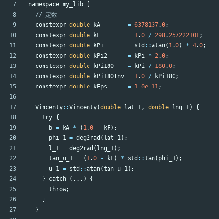
7

namespace
my_lib
{
8

// 定数
9

constexpr
double
kA
=
6378137
.
0
;
/
10

constexpr
double
kF
=
1
.
0
/
298
.
257222101
;
/
11

constexpr
double
kPi
=
std
::
atan
(
1
.
0
)
*
4
.
0
;
/
12

constexpr
double
kPi2
=
kPi
*
2
.
0
;
/
13

constexpr
double
kPi180
=
kPi
/
180
.
0
;
/
14

constexpr
double
kPi180Inv
=
1
.
0
/
kPi180
;
/
15

constexpr
double
kEps
=
1.0e-11
;
/
16

17

Vincenty
::
Vincenty
(
double
lat_1
,
double
lng_1
)
{
18

try
{
19

b
=
kA
*
(
1
.
0
-
kF
);
20

phi_1
=
deg2rad
(
lat_1
);
21

l_1
=
deg2rad
(
lng_1
);
22

tan_u_1
=
(
1
.
0
-
kF
)
*
std
::
tan
(
phi_1
);
23

u_1
=
std
::
atan
(
tan_u_1
);
24

}
catch
(...)
{
25

throw
;
26

}
27

}