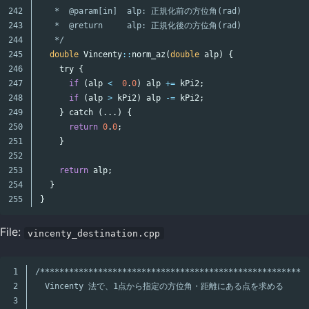
242

   *  @param[in]  alp: 正規化前の方位角(rad)

243

   *  @return     alp: 正規化後の方位角(rad)

244

   */
245

double
Vincenty
::
norm_az
(
double
alp
)
{
246

try
{
247

if
(
alp
<
0
.
0
)
alp
+=
kPi2
;
248

if
(
alp
>
kPi2
)
alp
-=
kPi2
;
249

}
catch
(...)
{
250

return
0
.
0
;
251

}
252

253

return
alp
;
254

}
}
File:
vincenty_destination.cpp
1

/********************************************************
2

  Vincenty 法で、1点から指定の方位角・距離にある点を求める

3
