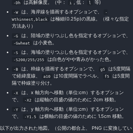
は高解像度。（中：
, 低：
等)
-Dh
i
l
は、海岸線を描画するオプションで、
-W
-
は極細(0.25p)の黒線。（様々な指定
Wthinnest,black
方法あり）
は、陸域の塗りつぶし色を指定するオプションで、
-G
は小麦色。
-Gwheat
は、海域の塗りつぶし色を指定するオプションで、
-S
は白色がやや青みがかった色。
-S200/255/255
は、枠線を描画するオプションで、
は5度間隔
-B
g5
で経緯度線、
は10度間隔でラベル、
は5度間
a10
f5
隔で枠線塗り分け。
は、x 軸方向へ移動（単位:cm）するオプション
-X
で、
は縦軸の目盛の値のために 2cm 移動。
-X2
は、y 軸方向へ移動（単位:cm）するオプション
-Y
で、
は横軸の目盛の値のために 1.5cm 移動。
-Y1.5
以下が出力された地図。（公開の都合上、 PNG に変換してい