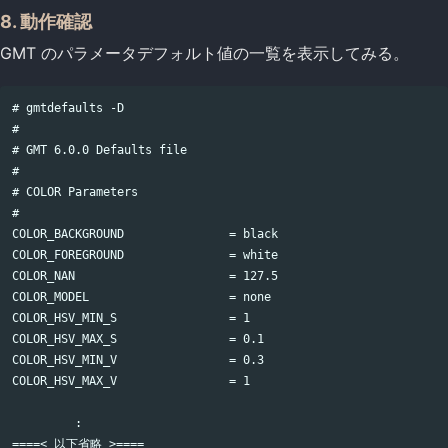
8. 動作確認
GMT のパラメータデフォルト値の一覧を表示してみる。
# gmtdefaults -D

#

# GMT 6.0.0 Defaults file

#

# COLOR Parameters

#

COLOR_BACKGROUND               = black

COLOR_FOREGROUND               = white

COLOR_NAN                      = 127.5

COLOR_MODEL                    = none

COLOR_HSV_MIN_S                = 1

COLOR_HSV_MAX_S                = 0.1

COLOR_HSV_MIN_V                = 0.3

COLOR_HSV_MAX_V                = 1

         :

====< 以下省略 >====
