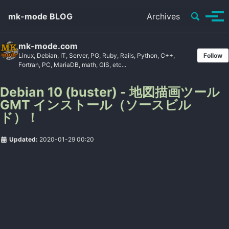
Toggle se
mk-mode BLOG
Archives
Tog
mk-mode.com
Linux, Debian, IT, Server, PG, Ruby, Rails, Python, C++,
Follow
Fortran, PC, MariaDB, math, GIS, etc...
Debian 10 (buster) - 地図描画ツール
GMT インストール（ソースビル
ド）！
Updated:
2020-01-29 00:20