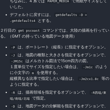
ちなみに、4 系では
で用紙サイズをして
PAPER_MEDIA
いした。
デフォルトに戻すには、
gmtdefaults -D >
とする。
.gmtdefaults4
２行目の
コマンドでは、大陸の描画を行ってい
gmt pscoast
る。（GMT の持っている地図データ使用）
は、ポートレート（縦長）に指定するオプション。
-P
は、地図の種類と大きさを指定するオプションで、
-J
はメルカトル図法で15cm四方の図。
-JM15c
１度単位でサイズを指定したい場合は、
のよう
-Jm1c
に小文字の
を使用する。
m
縦横異なる比率で指定したい場合は、
等の
-Jm2cx1.8c
ように指定する。
は、描画領域を指定するオプションで、
-R
-R西端/東
で指定。
端/南端/北端
は、地図データの分解能を指定するオプションで、
-D