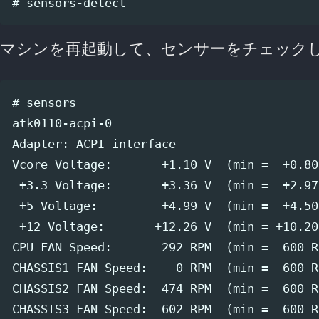
マシンを再起動して、センサーをチェック
# sensors

atk0110-acpi-0

Adapter: ACPI interface

Vcore Voltage:       +1.10 V  (min =  +0.80
 +3.3 Voltage:       +3.36 V  (min =  +2.97
 +5 Voltage:         +4.99 V  (min =  +4.50
 +12 Voltage:       +12.26 V  (min = +10.20
CPU FAN Speed:       292 RPM  (min =  600 R
CHASSIS1 FAN Speed:    0 RPM  (min =  600 R
CHASSIS2 FAN Speed:  474 RPM  (min =  600 R
CHASSIS3 FAN Speed:  602 RPM  (min =  600 R