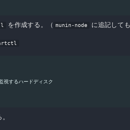
を作成する。（
に追記して
tl
munin-node
artctl
sda は監視するハードディスク

る。