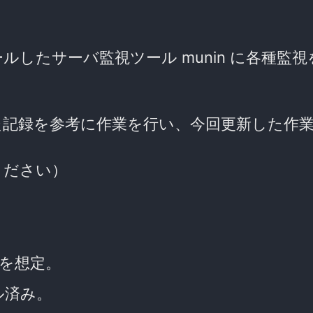
 にインストールしたサーバ監視ツール munin に各種
た記録を参考に作業を行い、今回更新した作
ください）
の作業を想定。
ル済み。