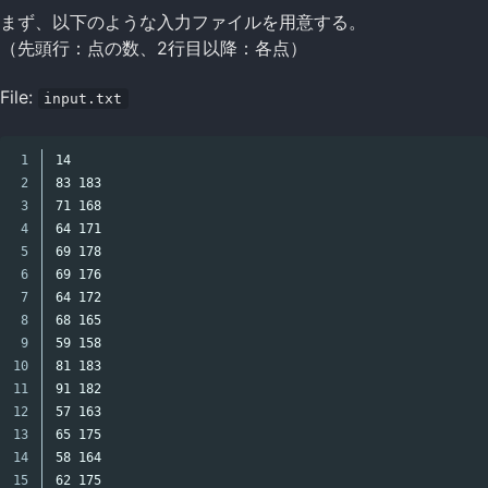
まず、以下のような入力ファイルを用意する。
（先頭行：点の数、2行目以降：各点）
File:
input.txt
1

14

2

83 183

3

71 168

4

64 171

5

69 178

6

69 176

7

64 172

8

68 165

9

59 158

10

81 183

11

91 182

12

57 163

13

65 175

14

58 164
