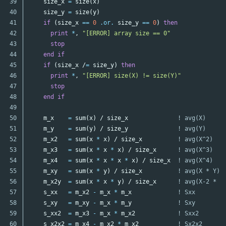
39

size_x
=
size
(
x
)
40

size_y
=
size
(
y
)
41

if
(
size_x
==
0
.or.
size_y
==
0
)
then
42

print
*
,
"[ERROR] array size == 0"
43

stop
44

end
if
45

if
(
size_x
/
=
size_y
)
then
46

print
*
,
"[ERROR] size(X) != size(Y)"
47

stop
48

end
if
49

50

m_x
=
sum
(
x
)
/
size_x
! avg(X)
51

m_y
=
sum
(
y
)
/
size_y
! avg(Y)
52

m_x2
=
sum
(
x
*
x
)
/
size_x
! avg(X^2)
53

m_x3
=
sum
(
x
*
x
*
x
)
/
size_x
! avg(X^3)
54

m_x4
=
sum
(
x
*
x
*
x
*
x
)
/
size_x
! avg(X^4)
55

m_xy
=
sum
(
x
*
y
)
/
size_x
! avg(X * Y)
56

m_x2y
=
sum
(
x
*
x
*
y
)
/
size_x
! avg(X-2 * Y
57

s_xx
=
m_x2
-
m_x
*
m_x
! Sxx
58

s_xy
=
m_xy
-
m_x
*
m_y
! Sxy
59

s_xx2
=
m_x3
-
m_x
*
m_x2
! Sxx2
60

s_x2x2
=
m_x4
-
m_x2
*
m_x2
! Sx2x2