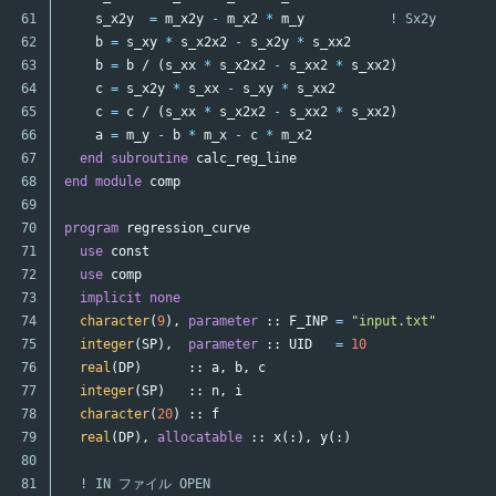
61

s_x2y
=
m_x2y
-
m_x2
*
m_y
! Sx2y
62

b
=
s_xy
*
s_x2x2
-
s_x2y
*
s_xx2
63

b
=
b
/
(
s_xx
*
s_x2x2
-
s_xx2
*
s_xx2
)
64

c
=
s_x2y
*
s_xx
-
s_xy
*
s_xx2
65

c
=
c
/
(
s_xx
*
s_x2x2
-
s_xx2
*
s_xx2
)
66

a
=
m_y
-
b
*
m_x
-
c
*
m_x2
67

end
subroutine
calc_reg_line
68

end
module
comp
69

70

program
regression_curve
71

use
const
72

use
comp
73

implicit
none
74

character
(
9
),
parameter
::
F_INP
=
"input.txt"
75

integer
(
SP
),
parameter
::
UID
=
10
76

real
(
DP
)
::
a
,
b
,
c
77

integer
(
SP
)
::
n
,
i
78

character
(
20
)
::
f
79

real
(
DP
),
allocatable
::
x
(:),
y
(:)
80

81

! IN ファイル OPEN