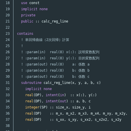
18

use
const
19

implicit
none
20

private
21

public
::
calc_reg_line
22

23

contains
24

! 単回帰曲線（2次回帰）計算
25

!
26

! :param(in)  real(8) x(:): 説明変数配列
27

! :param(in)  real(8) y(:): 目的変数配列
28

! :param(out) real(8)    a: 係数 a
29

! :param(out) real(8)    b: 係数 b
30

! :param(out) real(8)    b: 係数 c
31

subroutine
calc_reg_line
(
x
,
y
,
a
,
b
,
c
)
32

implicit
none
33

real
(
DP
),
intent
(
in
)
::
x
(:),
y
(:)
34

real
(
DP
),
intent
(
out
)
::
a
,
b
,
c
35

integer
(
SP
)
::
size_x
,
size_y
,
i
36

real
(
DP
)
::
m_x
,
m_x2
,
m_x3
,
m_x4
,
m_xy
,
m_x2y
,
37

real
(
DP
)
::
s_xx
,
s_xy
,
s_xx2
,
s_x2x2
,
s_x2y
38
