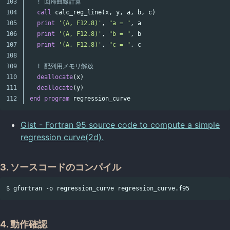
103

! 回帰曲線計算
104

call
calc_reg_line
(
x
,
y
,
a
,
b
,
c
)
105

print
'(A, F12.8)'
,
"a = "
,
a
106

print
'(A, F12.8)'
,
"b = "
,
b
107

print
'(A, F12.8)'
,
"c = "
,
c
108

109

! 配列用メモリ解放
110

deallocate
(
x
)
111

deallocate
(
y
)
end
program
regression_curve
Gist - Fortran 95 source code to compute a simple
regression curve(2d).
3. ソースコードのコンパイル
4. 動作確認