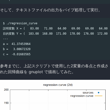
そして、テキストファイルの出力をパイプ処理して実行。
$ ./regression_curve

説明変数 X = (   83.00   71.00   64.00   69.00   69.00   64.00   
目的変数 Y = (  183.00  168.00  171.00  178.00  176.00  172.00  1
---

a =  41.37453964

b =   3.08672320

参考までに、上記スクリプトで使用した2変量の各点と作成さ
れた回帰曲線を gnuplot で描画してみた。