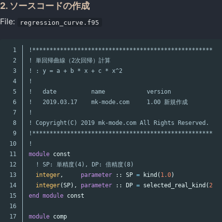
2. ソースコードの作成
File:
regression_curve.f95
1

!****************************************************
2

! 単回帰曲線（2次回帰）計算
3

! : y = a + b * x + c * x^2
4

!
5

!   date          name            version
6

!   2019.03.17    mk-mode.com     1.00 新規作成
7

!
8

! Copyright(C) 2019 mk-mode.com All Rights Reserved.
9

!****************************************************
10

!
11

module
const
12

! SP: 単精度(4), DP: 倍精度(8)
13

integer
,
parameter
::
SP
=
kind
(
1.0
)
14

integer
(
SP
),
parameter
::
DP
=
selected_real_kind
(
2
*
15

end
module
const
16

17

module
comp