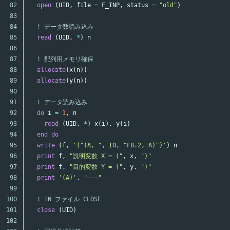
82

open
(
UID
,
file
=
F_INP
,
status
=
"old"
)
83

84

! データ数読み込み
85

read
(
UID
,
*
)
n
86

87

! 配列用メモリ確保
88

allocate
(
x
(
n
))
89

allocate
(
y
(
n
))
90

91

! データ読み込み
92

do
i
=
1
,
n
93

read
(
UID
,
*
)
x
(
i
),
y
(
i
)
94

end
do
95

write
(
f
,
'("(A, ", I0, "F8.2, A)")'
)
n
96

print
f
,
"説明変数 X = ("
,
x
,
")"
97

print
f
,
"目的変数 Y = ("
,
y
,
")"
98

print
'(A)'
,
"---"
99

100

! IN ファイル CLOSE
101

close
(
UID
)
102
