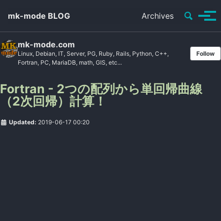
Toggle se
mk-mode BLOG
Archives
Tog
mk-mode.com
Linux, Debian, IT, Server, PG, Ruby, Rails, Python, C++,
Follow
Fortran, PC, MariaDB, math, GIS, etc...
Fortran - 2つの配列から単回帰曲線
（2次回帰）計算！
Updated:
2019-06-17 00:20