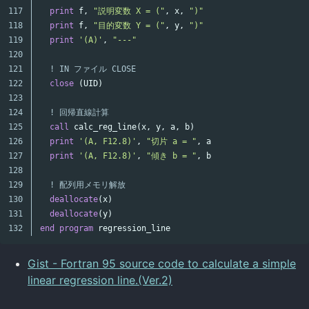
117

print
f
,
"説明変数 X = ("
,
x
,
")"
118

print
f
,
"目的変数 Y = ("
,
y
,
")"
119

print
'(A)'
,
"---"
120

121

! IN ファイル CLOSE
122

close
(
UID
)
123

124

! 回帰直線計算
125

call
calc_reg_line
(
x
,
y
,
a
,
b
)
126

print
'(A, F12.8)'
,
"切片 a = "
,
a
127

print
'(A, F12.8)'
,
"傾き b = "
,
b
128

129

! 配列用メモリ解放
130

deallocate
(
x
)
131

deallocate
(
y
)
end
program
regression_line
Gist - Fortran 95 source code to calculate a simple
linear regression line.(Ver.2)