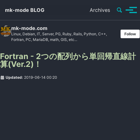
Toggle se
mk-mode BLOG
Archives
Tog
mk-mode.com
Linux, Debian, IT, Server, PG, Ruby, Rails, Python, C++,
Follow
Fortran, PC, MariaDB, math, GIS, etc...
Fortran - 2つの配列から単回帰直線計
算(Ver.2)！
Updated:
2019-06-14 00:20