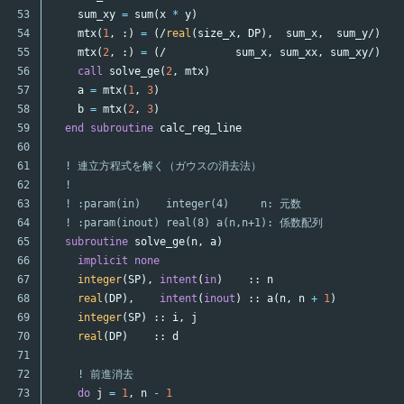
53

sum_xy
=
sum
(
x
*
y
)
54

mtx
(
1
,
:)
=
(/
real
(
size_x
,
DP
),
sum_x
,
sum_y
/)
55

mtx
(
2
,
:)
=
(/
sum_x
,
sum_xx
,
sum_xy
/)
56

call
solve_ge
(
2
,
mtx
)
57

a
=
mtx
(
1
,
3
)
58

b
=
mtx
(
2
,
3
)
59

end
subroutine
calc_reg_line
60

61

! 連立方程式を解く（ガウスの消去法）
62

!
63

! :param(in)    integer(4)     n: 元数
64

! :param(inout) real(8) a(n,n+1): 係数配列
65

subroutine
solve_ge
(
n
,
a
)
66

implicit
none
67

integer
(
SP
),
intent
(
in
)
::
n
68

real
(
DP
),
intent
(
inout
)
::
a
(
n
,
n
+
1
)
69

integer
(
SP
)
::
i
,
j
70

real
(
DP
)
::
d
71

72

! 前進消去
73

do
j
=
1
,
n
-
1