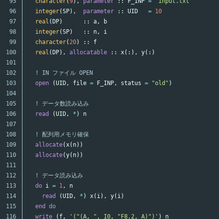
95

character
(
9
),
parameter
::
F_INP
=
"input.txt"
96

integer
(
SP
),
parameter
::
UID
=
10
97

real
(
DP
)
::
a
,
b
98

integer
(
SP
)
::
n
,
i
99

character
(
20
)
::
f
100

real
(
DP
),
allocatable
::
x
(:),
y
(:)
101

102

! IN ファイル OPEN
103

open
(
UID
,
file
=
F_INP
,
status
=
"old"
)
104

105

! データ数読み込み
106

read
(
UID
,
*
)
n
107

108

! 配列用メモリ確保
109

allocate
(
x
(
n
))
110

allocate
(
y
(
n
))
111

112

! データ読み込み
113

do
i
=
1
,
n
114

read
(
UID
,
*
)
x
(
i
),
y
(
i
)
115

end
do
116

write
(
f
,
'("(A, ", I0, "F8.2, A)")'
)
n