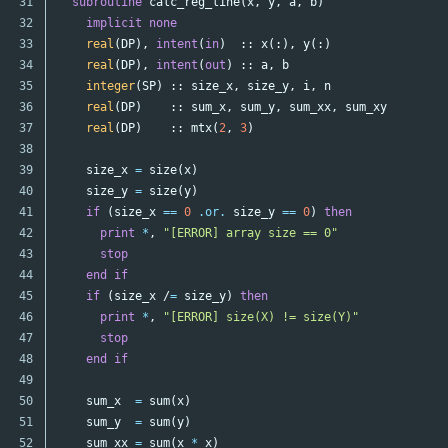
31

subroutine
calc_reg_line
(
x
,
y
,
a
,
b
)
32

implicit
none
33

real
(
DP
),
intent
(
in
)
::
x
(:),
y
(:)
34

real
(
DP
),
intent
(
out
)
::
a
,
b
35

integer
(
SP
)
::
size_x
,
size_y
,
i
,
n
36

real
(
DP
)
::
sum_x
,
sum_y
,
sum_xx
,
sum_xy
37

real
(
DP
)
::
mtx
(
2
,
3
)
38

39

size_x
=
size
(
x
)
40

size_y
=
size
(
y
)
41

if
(
size_x
==
0
.or.
size_y
==
0
)
then
42

print
*
,
"[ERROR] array size == 0"
43

stop
44

end
if
45

if
(
size_x
/
=
size_y
)
then
46

print
*
,
"[ERROR] size(X) != size(Y)"
47

stop
48

end
if
49

50

sum_x
=
sum
(
x
)
51

sum_y
=
sum
(
y
)
52

sum_xx
=
sum
(
x
*
x
)