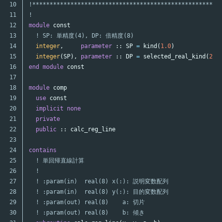
10

!****************************************************
11

!
12

module
const
13

! SP: 単精度(4), DP: 倍精度(8)
14

integer
,
parameter
::
SP
=
kind
(
1.0
)
15

integer
(
SP
),
parameter
::
DP
=
selected_real_kind
(
2
*
16

end
module
const
17

18

module
comp
19

use
const
20

implicit
none
21

private
22

public
::
calc_reg_line
23

24

contains
25

! 単回帰直線計算
26

!
27

! :param(in)  real(8) x(:): 説明変数配列
28

! :param(in)  real(8) y(:): 目的変数配列
29

! :param(out) real(8)    a: 切片
30

! :param(out) real(8)    b: 傾き