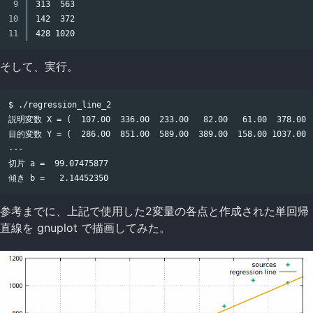
9

313  563

10

142  372

そして、実行。
$ ./regression_line_2

説明変数 X = (  107.00  336.00  233.00   82.00   61.00  378.00  1
目的変数 Y = (  286.00  851.00  589.00  389.00  158.00 1037.00  4
---

切片 a =  99.07475877

参考までに、上記で使用した2変量の各点と作成された単回帰
直線を gnuplot で描画してみた。