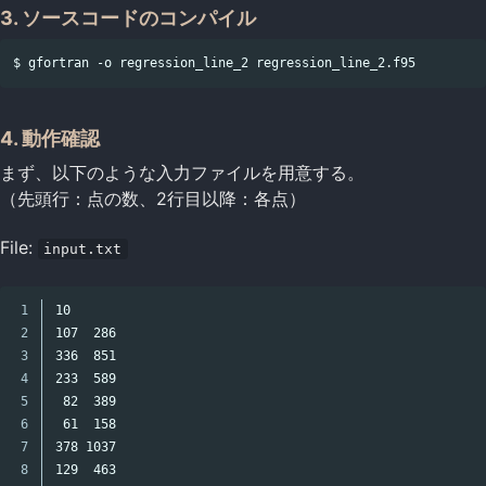
3. ソースコードのコンパイル
4. 動作確認
まず、以下のような入力ファイルを用意する。
（先頭行：点の数、2行目以降：各点）
File:
input.txt
1

10

2

107  286

3

336  851

4

233  589

5

 82  389

6

 61  158

7

378 1037

8

129  463
