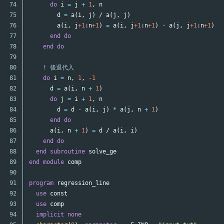
74

do
i
=
j
+
1
,
n
75

d
=
a
(
i
,
j
)
/
a
(
j
,
j
)
76

a
(
i
,
j
+1
:
n
+1
)
=
a
(
i
,
j
+1
:
n
+1
)
-
a
(
j
,
j
+1
:
n
+1
)
*
77

end
do
78

end
do
79

80

! 後退代入
81

do
i
=
n
,
1
,
-1
82

d
=
a
(
i
,
n
+
1
)
83

do
j
=
i
+
1
,
n
84

d
=
d
-
a
(
i
,
j
)
*
a
(
j
,
n
+
1
)
85

end
do
86

a
(
i
,
n
+
1
)
=
d
/
a
(
i
,
i
)
87

end
do
88

end
subroutine
solve_ge
89

end
module
comp
90

91

program
regression_line
92

use
const
93

use
comp
94

implicit
none