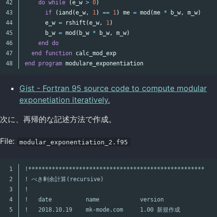
42

do
while
(
e_w
>
0
)
43

if
(
iand
(
e_w
,
1
)
==
1
)
me
=
mod
(
me
*
b_w
,
m_w
)
44

e_w
=
rshift
(
e_w
,
1
)
45

b_w
=
mod
(
b_w
*
b_w
,
m_w
)
46

end
do
47

end
function
calc_mod_exp
end
program
modulare_exponentiation
Gist - Fortran 95 source code to compute modular
exponetiation iteratively.
次に、再帰的な記述方法で作成。
File:
modular_exponentiation_2.f95
1

!****************************************************
2

! べき剰余計算(recursive)
3

!
4

!   date          name            version
5

!   2018.10.19    mk-mode.com     1.00 新規作成