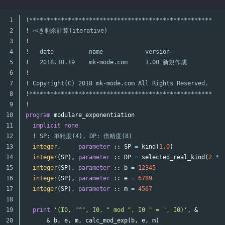
1

!****************************************************
2

! べき剰余計算(iterative)
3

!
4

!   date          name            version
5

!   2018.10.19    mk-mode.com     1.00 新規作成
6

!
7

! Copyright(C) 2018 mk-mode.com All Rights Reserved.
8

!****************************************************
9

!
10

program
modulare_exponentiation
11

implicit
none
12

! SP: 単精度(4), DP: 倍精度(8)
13

integer
,
parameter
::
SP
=
kind
(
1.0
)
14

integer
(
SP
),
parameter
::
DP
=
selected_real_kind
(
2
*
15

integer
(
SP
),
parameter
::
b
=
12345
16

integer
(
SP
),
parameter
::
e
=
6789
17

integer
(
SP
),
parameter
::
m
=
4567
18

19

print
'(I0, "^", I0, " mod ", I0 " = ", I0)'
,
&
20

&
b
,
e
,
m
,
calc_mod_exp
(
b
,
e
,
m
)