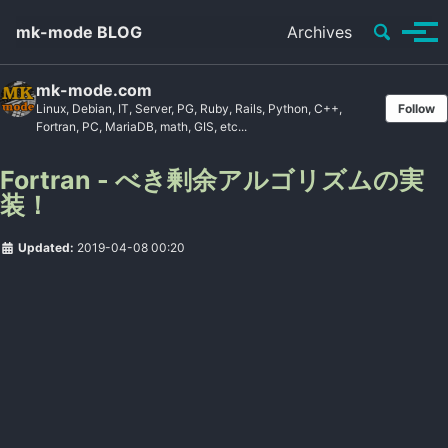
Toggle se
mk-mode BLOG
Archives
Tog
mk-mode.com
Linux, Debian, IT, Server, PG, Ruby, Rails, Python, C++,
Follow
Fortran, PC, MariaDB, math, GIS, etc...
Fortran - べき剰余アルゴリズムの実
装！
Updated:
2019-04-08 00:20