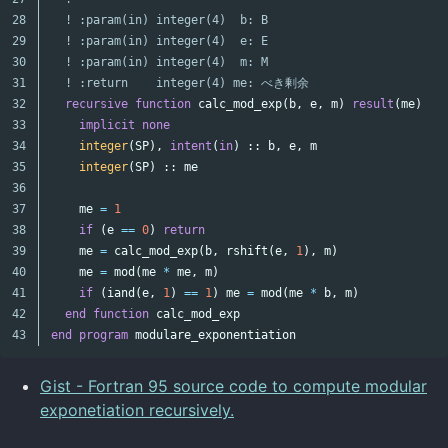
28

! :param(in) integer(4)  b: B
29

! :param(in) integer(4)  e: E
30

! :param(in) integer(4)  m: M
31

! :return    integer(4) me: べき剰余
32

recursive
function
calc_mod_exp
(
b
,
e
,
m
)
result
(
me
)
33

implicit
none
34

integer
(
SP
),
intent
(
in
)
::
b
,
e
,
m
35

integer
(
SP
)
::
me
36

37

me
=
1
38

if
(
e
==
0
)
return
39

me
=
calc_mod_exp
(
b
,
rshift
(
e
,
1
),
m
)
40

me
=
mod
(
me
*
me
,
m
)
41

if
(
iand
(
e
,
1
)
==
1
)
me
=
mod
(
me
*
b
,
m
)
42

end
function
calc_mod_exp
end
program
modulare_exponentiation
Gist - Fortran 95 source code to compute modular
exponetiation recursively.