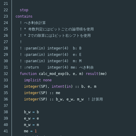
21

22

stop
23

contains
24

! べき剰余計算
25

! * 奇数判定にはビットごとの論理積を使用
26

! * 2での除算には1ビット右シフトを使用
27

!
28

! :param(in) integer(4)  b: B
29

! :param(in) integer(4)  e: E
30

! :param(in) integer(4)  m: M
31

! :return    integer(4) me: べき剰余
32

function
calc_mod_exp
(
b
,
e
,
m
)
result
(
me
)
33

implicit
none
34

integer
(
SP
),
intent
(
in
)
::
b
,
e
,
m
35

integer
(
SP
)
::
me
36

integer
(
SP
)
::
b_w
,
e_w
,
m_w
! 計算用
37

38

b_w
=
b
39

e_w
=
e
40

m_w
=
m
41

me
=
1