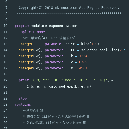
6

!
7

! Copyright(C) 2018 mk-mode.com All Rights Reserved.
8

!****************************************************
9

!
10

program
modulare_exponentiation
11

implicit
none
12

! SP: 単精度(4), DP: 倍精度(8)
13

integer
,
parameter
::
SP
=
kind
(
1.0
)
14

integer
(
SP
),
parameter
::
DP
=
selected_real_kind
(
2
*
15

integer
(
SP
),
parameter
::
b
=
12345
16

integer
(
SP
),
parameter
::
e
=
6789
17

integer
(
SP
),
parameter
::
m
=
4567
18

19

print
'(I0, "^", I0, " mod ", I0 " = ", I0)'
,
&
20

&
b
,
e
,
m
,
calc_mod_exp
(
b
,
e
,
m
)
21

22

stop
23

contains
24

! べき剰余計算
25

! * 奇数判定にはビットごとの論理積を使用
26

! * 2での除算には1ビット右シフトを使用
27

!