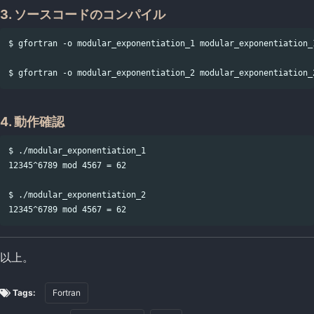
3. ソースコードのコンパイル
$ gfortran -o modular_exponentiation_1 modular_exponentiation_1
4. 動作確認
$ ./modular_exponentiation_1

12345^6789 mod 4567 = 62

$ ./modular_exponentiation_2

以上。
Tags:
Fortran