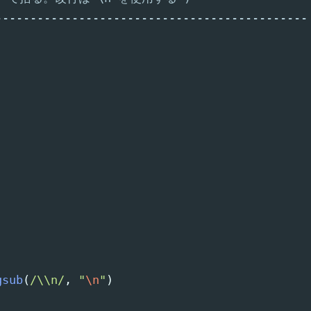
---------------------------------------------
gsub
(
/\\n/
,
"
\n
"
)