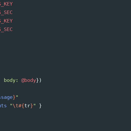
S_KEY
S_SEC
S_KEY
S_SEC
,
body: 
@body
})
ssage
}
"
uts
"
\t
#{
tr
}
"
}