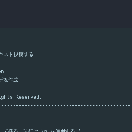
テキスト投稿する
on
0 新規作成
ights Reserved.
---------------------------------------------
" で括る。改行は \n を使用する )