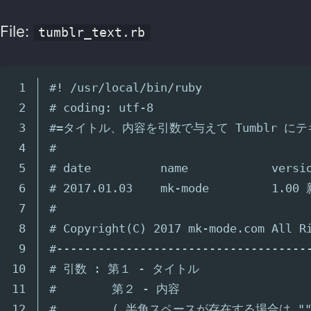
File:
tumblr_text.rb
1

#! /usr/local/bin/ruby
2

# coding: utf-8
3

#=タイトル、内容を引数で与えて Tumblr に
4

#
5

# date          name            versi
6

# 2017.01.03    mk-mode         1.0
7

#
8

# Copyright(C) 2017 mk-mode.com All R
9

#------------------------------------
10

# 引数 : 第１ - タイトル
11

#        第２ - 内容
12

#        ( 半角スペースが存在する場合は "