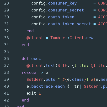
28

config
.
consumer_key
=
CON
29

config
.
consumer_secret
=
CON
30

config
.
oauth_token
=
ACC
31

config
.
oauth_token_secret
=
ACC
32

end
33

@client
=
Tumblr
::
Client
.
new
34

end
35

36

def
exec
37

@client
.
text
(
SITE
,
{
title: 
@title
38

rescue
=>
e
39

$stderr
.
puts
"[
#{
e
.
class
}
] 
#{
e
.
me
40

e
.
backtrace
.
each
{
|
tr
|
$stderr
.
p
41

exit
1
42

end