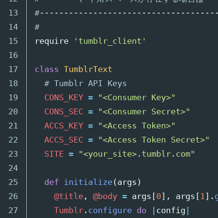
13

#------------------------------------
14

#
15

require
'tumblr_client'
16

17

class
TumblrText
18

# Tumblr API Keys
19

CONS_KEY
=
"<Consumer Key>"
20

CONS_SEC
=
"<Consumer Secret>"
21

ACCS_KEY
=
"<Access Token>"
22

ACCS_SEC
=
"<Access Token Secret>"
23

SITE
=
"<your_site>.tumblr.com"
24

25

def
initialize
(
args
)
26

@title
,
@body
=
args
[
0
],
args
[
1
].
27

Tumblr
.
configure
do
|
config
|