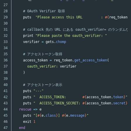
27

28

# OAuth Verifier 取得
29

puts
"Please access this URL         : 
#{
req_token
.
30

31

# callback 先の URL にある oauth_verifier= のラン
32

print
"Please paste the oauth_verifier: "
33

verifier
=
gets
.
chomp
34

35

# アクセストークン取得
36

access_token
=
req_token
.
get_access_token
(
37

oauth_verifier: 
verifier
38

)
39

40

# アクセストークン表示
41

puts
"---"
42

puts
"  ACCESS_TOKEN:        
#{
access_token
.
token
}
"
43

puts
"  ACCESS_TOKEN_SECRET: 
#{
access_token
.
secret
}
"
44

rescue
=>
e
45

puts
"[
#{
e
.
class
}
] 
#{
e
.
message
}
"
46

exit
1
47

end