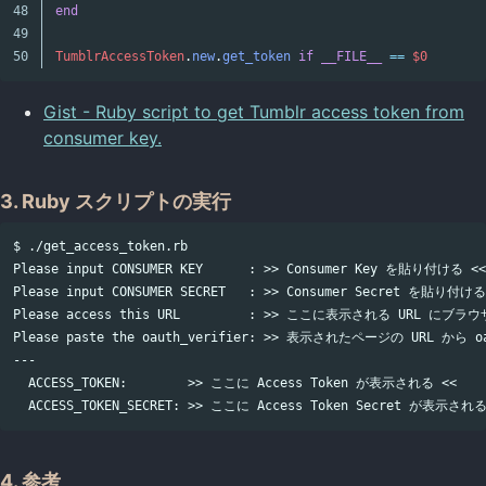
48

end
49

TumblrAccessToken
.
new
.
get_token
if
__FILE__
==
$0
Gist - Ruby script to get Tumblr access token from
consumer key.
3. Ruby スクリプトの実行
$ ./get_access_token.rb

Please input CONSUMER KEY      : >> Consumer Key を貼り付ける <<

Please input CONSUMER SECRET   : >> Consumer Secret を貼り付ける 
Please access this URL         : >> ここに表示される URL にブ
Please paste the oauth_verifier: >> 表示されたページの URL から 
---

  ACCESS_TOKEN:        >> ここに Access Token が表示される <<

4. 参考