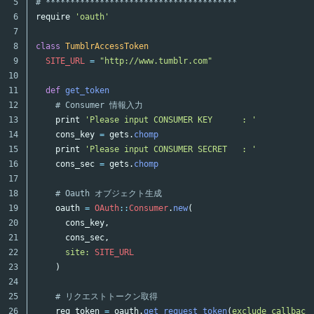
5

# ***************************************
6

require
'oauth'
7

8

class
TumblrAccessToken
9

SITE_URL
=
"http://www.tumblr.com"
10

11

def
get_token
12

# Consumer 情報入力
13

print
'Please input CONSUMER KEY      : '
14

cons_key
=
gets
.
chomp
15

print
'Please input CONSUMER SECRET   : '
16

cons_sec
=
gets
.
chomp
17

18

# Oauth オブジェクト生成
19

oauth
=
OAuth
::
Consumer
.
new
(
20

cons_key
,
21

cons_sec
,
22

site: 
SITE_URL
23

)
24

25

# リクエストトークン取得
26

req_token
=
oauth
.
get_request_token
(
exclude_callback