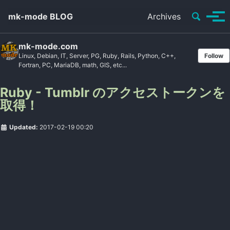
Toggle se
mk-mode BLOG
Archives
Tog
mk-mode.com
Linux, Debian, IT, Server, PG, Ruby, Rails, Python, C++,
Follow
Fortran, PC, MariaDB, math, GIS, etc...
Ruby - Tumblr のアクセストークンを
取得！
Updated:
2017-02-19 00:20