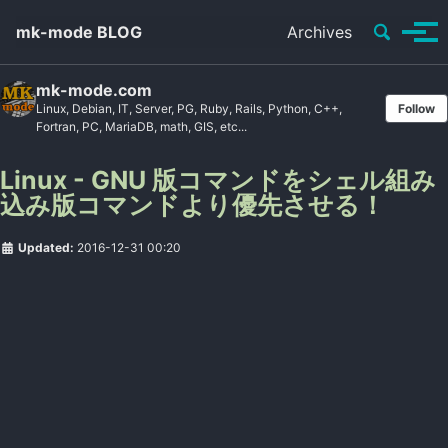
Toggle se
mk-mode BLOG
Archives
Tog
mk-mode.com
Linux, Debian, IT, Server, PG, Ruby, Rails, Python, C++,
Follow
Fortran, PC, MariaDB, math, GIS, etc...
Linux - GNU 版コマンドをシェル組み
込み版コマンドより優先させる！
Updated:
2016-12-31 00:20