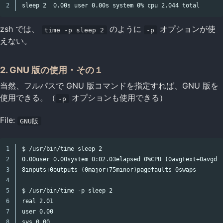
zsh では、
のように
オプションが使
time -p sleep 2
-p
えない。
2. GNU 版の使用・その１
当然、フルパスで GNU 版コマンドを指定すれば、GNU 版を
使用できる。（
オプションも使用できる）
-p
File:
GNU版
1

$ /usr/bin/time sleep 2

2

0.00user 0.00system 0:02.03elapsed 0%CPU (0avgtext+0avgdat
3

8inputs+0outputs (0major+75minor)pagefaults 0swaps

4

5

$ /usr/bin/time -p sleep 2

6

real 2.01

7

user 0.00
