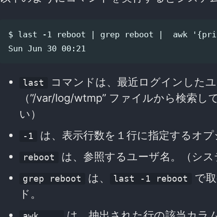
$ last -1 reboot | grep reboot |  awk '{pri
コマンドは、最近ログインしたユ
last
（”/var/log/wtmp” ファイルから検
い）
は、表示行数を１行に指定するオプ
-1
は、参照するユーザ名。（シス
reboot
は、
で取
grep reboot
last -1 reboot
ド。
は、抽出された行の該当カラ
awk ...