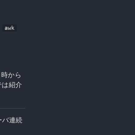
、
awk
日時から
では紹介
ーバ連続