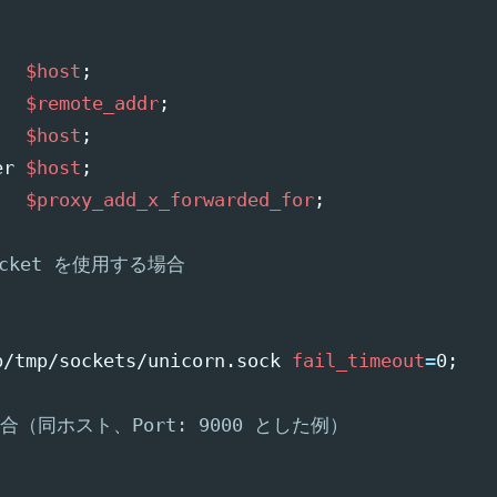
   
$host
;
   
$remote_addr
;
   
$host
;
er 
$host
;
   
$proxy_add_x_forwarded_for
;
Socket を使用する場合
)
p/tmp/sockets/unicorn.sock 
fail_timeout
=
0
;
場合（同ホスト、Port: 9000 とした例）
)