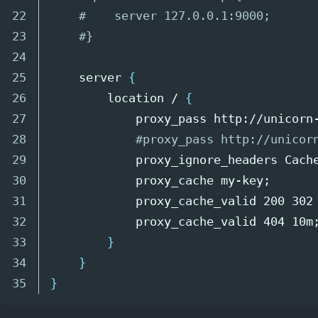
22

#    server 127.0.0.1:9000;
23

#}
24

25

    server 
{
26

        location / 
{
27

            proxy_pass http://unicorn
28

#proxy_pass http://unic
29

            proxy_ignore_headers Cach
30

            proxy_cache my-key
;
31

            proxy_cache_valid 200 302
32

            proxy_cache_valid 404 10m
33

}
34

}
}