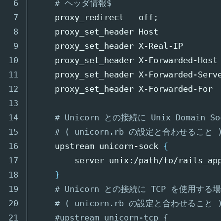
6

# ヘッダ情報$
7

    proxy_redirect   off
;
8

    proxy_set_header Host            
9

    proxy_set_header X-Real-IP       
10

    proxy_set_header X-Forwarded-Host
11

    proxy_set_header X-Forwarded-Serv
12

    proxy_set_header X-Forwarded-For 
13

14

# Unicorn との接続に Unix Domain 
15

# ( unicorn.rb の設定と合わせること 
16

    upstream unicorn-sock 
{
17

        server unix:/path/to/rails_ap
18

}
19

# Unicorn との接続に TCP を使用する
20

# ( unicorn.rb の設定と合わせること 
21

#upstream unicorn-tcp {