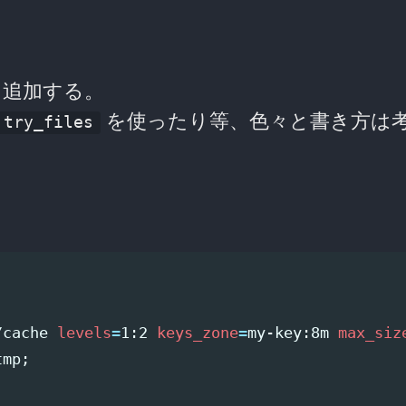
を追加する。
を使ったり等、色々と書き方は
try_files
/cache 
levels
=
1:2 
keys_zone
=
my-key:8m 
max_siz
tmp
;