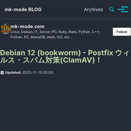
Toggle se
mk-mode BLOG
Archives
Tog
mk-mode.com
Linux, Debian, IT, Server, PG, Ruby, Rails, Python, C++,
Follow
Fortran, PC, MariaDB, math, GIS, etc...
Debian 12 (bookworm) - Postfix ウィ
ルス・スパム対策(ClamAV)！
Updated:
2023-11-15 00:00