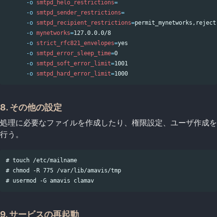
-o
smtpd_helo_restrictions
=
-o
smtpd_sender_restrictions
=
-o
smtpd_recipient_restrictions
=
permit_mynetworks,reject

-o
mynetworks
=
127.0.0.0/8

-o
strict_rfc821_envelopes
=
yes
-o
smtpd_error_sleep_time
=
0

-o
smtpd_soft_error_limit
=
1001

-o
smtpd_hard_error_limit
=
8. その他の設定
処理に必要なファイルを作成したり、権限設定、ユーザ作成を
行う。
# touch /etc/mailname

# chmod -R 775 /var/lib/amavis/tmp

9. サービスの再起動