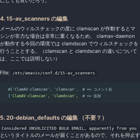
にしても良いだろう。
4. 15-av_scanners の編集
メールのウィルスチェックの度に clamscan が作動するとマ
シンが非力な場合は非常に重くなるため、 clamav-daemon
が動作する今回の環境では clamdscan でウィルスチェックを
行うこととする。（clamscan と clamdscan の違いについて
は、ここでは説明しない）
File:
/etc/amavis/conf.d/15-av_scanners
#['ClamAV-clamscan', 'clamscan',  # <= コメント化
[
'ClamAV-clamscan'
, 
'clamdscan'
,  
# <= 追加
5. 20-debian_defaults の編集 （不要？）
Considered UNSOLICITED BULK EMAIL, apparently from you
というタイトルのメールが届くことがあるので、それを抑止す