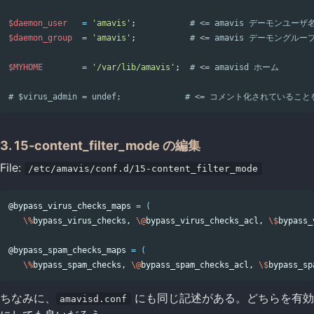
$daemon_user
=
'amavis'
;
# <= amavis デーモンユーザ
$daemon_group
=
'amavis'
;
# <= amavis デーモングルー
$MYHOME
=
'/var/lib/amavis'
;
# <= amavisd ホーム
# $virus_admin = undef;             # <= コメント化さ
3. 15-content_filter_mode の編集
File:
/etc/amavis/conf.d/15-content_filter_mode
@bypass_virus_checks_maps 
=
(
\%
bypass_virus_checks, 
\@
bypass_virus_checks_acl, 
\$
bypass_
@bypass_spam_checks_maps 
=
(
\%
bypass_spam_checks, 
\@
bypass_spam_checks_acl, 
\$
bypass_sp
ちなみに、
にも同じ記述がある。どちらを有効
amavisd.conf