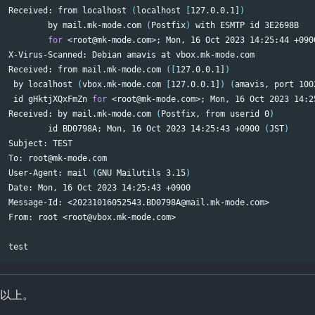
Received: from localhost 
(
localhost 
[
127.0.0.1]
)
        by mail.mk-mode.com 
(
Postfix
)
 with ESMTP 
id 
3E2698B

for
 <root@mk-mode.com>
;
 Mon, 16 Oct 2023 14:25:44 +090
X-Virus-Scanned: Debian amavis at vbox.mk-mode.com

Received: from mail.mk-mode.com 
([
127.0.0.1]
)
 by localhost 
(
vbox.mk-mode.com 
[
127.0.0.1]
)
(
amavis, port 100
id 
gHktjXQxFmZn 
for
 <root@mk-mode.com>
;
 Mon, 16 Oct 2023 14:2
Received: by mail.mk-mode.com 
(
Postfix, from userid 0
)
id 
BD0798A
;
 Mon, 16 Oct 2023 14:25:43 +0900 
(
JST
)
Subject: TEST

To: root@mk-mode.com

User-Agent: mail 
(
GNU Mailutils 3.15
)
Date: Mon, 16 Oct 2023 14:25:43 +0900

Message-Id: <20231016052543.BD0798A@mail.mk-mode.com>

From: root <root@vbox.mk-mode.com>

test
以上。