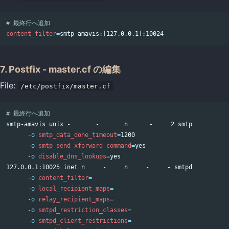
# 最終行へ追加
content_filter
=
7. Postfix - master.cf の編集
File:
/etc/postfix/master.cf
# 最終行へ追加
smtp-amavis unix -       -       n      -     2 smtp

-o
smtp_data_done_timeout
=
1200

-o
smtp_send_xforward_command
=
yes
-o
disable_dns_lookups
=
127.0.0.1:10025 inet n     -     n     -     - smtpd

-o
content_filter
=
-o
local_recipient_maps
=
-o
relay_recipient_maps
=
-o
smtpd_restriction_classes
=
-o
smtpd_client_restrictions
=