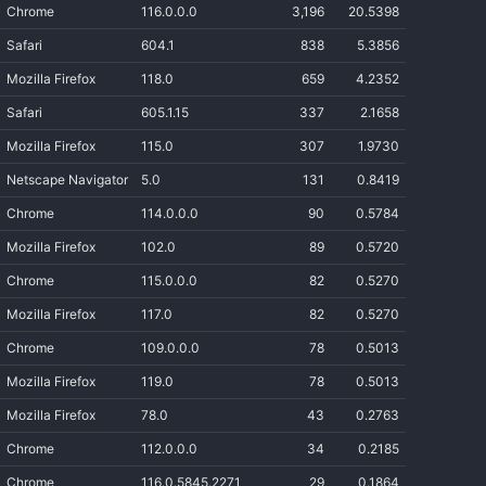
Chrome
116.0.0.0
3,196
20.5398
Safari
604.1
838
5.3856
Mozilla Firefox
118.0
659
4.2352
Safari
605.1.15
337
2.1658
Mozilla Firefox
115.0
307
1.9730
Netscape Navigator
5.0
131
0.8419
Chrome
114.0.0.0
90
0.5784
Mozilla Firefox
102.0
89
0.5720
Chrome
115.0.0.0
82
0.5270
Mozilla Firefox
117.0
82
0.5270
Chrome
109.0.0.0
78
0.5013
Mozilla Firefox
119.0
78
0.5013
Mozilla Firefox
78.0
43
0.2763
Chrome
112.0.0.0
34
0.2185
Chrome
116.0.5845.2271
29
0.1864