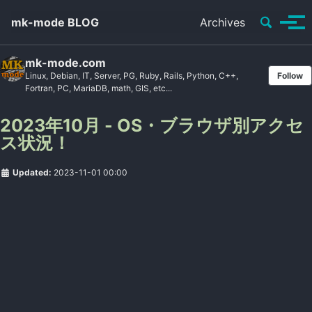
Toggle se
mk-mode BLOG
Archives
Tog
mk-mode.com
Linux, Debian, IT, Server, PG, Ruby, Rails, Python, C++,
Follow
Fortran, PC, MariaDB, math, GIS, etc...
2023年10月 - OS・ブラウザ別アクセ
ス状況！
Updated:
2023-11-01 00:00