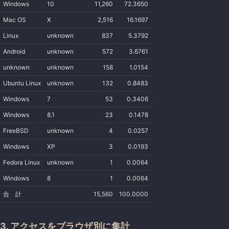
Windows
10
11,260
72.3650
Mac OS
X
2,516
16.1697
Linux
unknown
837
5.3792
Android
unknown
572
3.6761
unknown
unknown
158
1.0154
Ubuntu Linux
unknown
132
0.8483
Windows
7
53
0.3406
Windows
8.1
23
0.1478
FreeBSD
unknown
4
0.0257
Windows
XP
3
0.0193
Fedora Linux
unknown
1
0.0064
Windows
8
1
0.0064
合 計
15,560
100.0000
3. アクセスをブラウザ別に集計