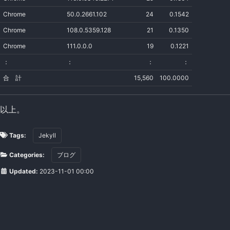
Chrome
50.0.2661.102
24
0.1542
Chrome
108.0.5359.128
21
0.1350
Chrome
111.0.0.0
19
0.1221
：
：
：
：
合 計
15,560
100.0000
以上。
Tags:
Jekyll
Categories:
ブログ
Updated:
2023-11-01 00:00