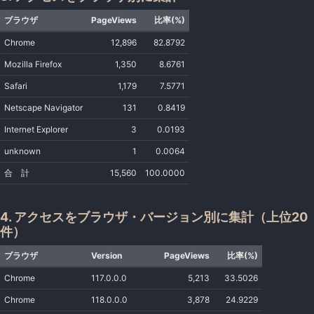
ブラウザ
PageViews
比率(%)
Chrome
12,896
82.8792
Mozilla Firefox
1,350
8.6761
Safari
1,179
7.5771
Netscape Navigator
131
0.8419
Internet Explorer
3
0.0193
unknown
1
0.0064
合 計
15,560
100.0000
4. アクセスをブラウザ・バージョン別に集計（上位20
件）
ブラウザ
Version
PageViews
比率(%)
Chrome
117.0.0.0
5,213
33.5026
Chrome
118.0.0.0
3,878
24.9229