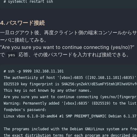
4. パスワード接続
一旦ログアウト後、再度クライント側の端末コンソールからサ
ーバに接続してみる。
“Are you sure you want to continue connecting (yes/no)?”
で
応答、その後パスワードを入力すれば接続できる。
yes
# ssh -p 9999 192.168.11.101

The authenticity of host '[vbox]:6835 ([192.168.11.101]:6835)' 
ED25519 key fingerprint is SHA256:ynZekY/dESumFYStmh1RlheVGYvfO
This key is not known by any other names.

Are you sure you want to continue connecting (yes/no/[fingerpri
Warning: Permanently added '[vbox]:6835' (ED25519) to the list 
foo@vbox's password:

Linux vbox 6.1.0-10-amd64 #1 SMP PREEMPT_DYNAMIC Debian 6.1.37-
The programs included with the Debian GNU/Linux system are free
the exact distribution terms for each program are described in 