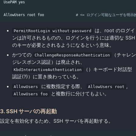
UsePAM 
yes

AllowUsers root foo               
# <= ログイン可能なユーザを明示
は、root のログイ
PermitRootLogin without-password
ンは許可されるものの、ログインを行うには適切な SSH
のキーが必要とされるようになるという意味。
かつての
（チャレン
ChallengeResponseAuthentication
ジレスポンス認証）は廃止され、
（）キーボード対話型
KbdInteractiveAuthentication
認証(?)）に置き換わっている。
に複数指定する際、
,
AllowUsers
AllowUsers root
と複数行に分けてもよい。
AllowUsers foo
3. SSH サーバの再起動
設定を有効化するため、SSH サーバを再起動する。