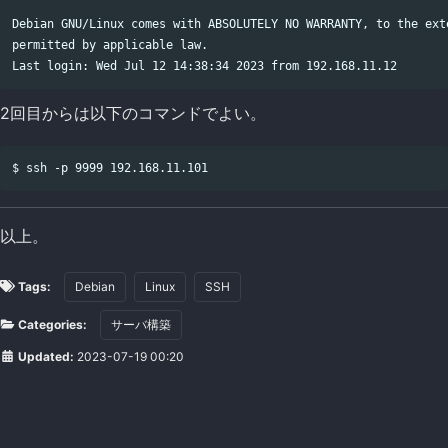
Debian GNU/Linux comes with ABSOLUTELY NO WARRANTY, to the exte
permitted by applicable law.

2回目からは以下のコマンドでよい。
以上。
Tags:
Debian
Linux
SSH
Categories:
サーバ構築
Updated:
2023-07-19 00:20