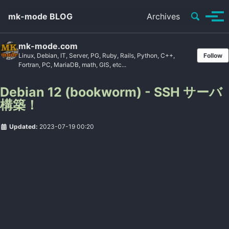
Toggle se
mk-mode BLOG
Archives
Tog
mk-mode.com
Linux, Debian, IT, Server, PG, Ruby, Rails, Python, C++,
Follow
Fortran, PC, MariaDB, math, GIS, etc...
Debian 12 (bookworm) - SSH サーバ
構築！
Updated:
2023-07-19 00:20