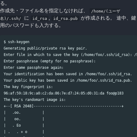
る。
作成先・ファイル名を指定しなければ、
/home/(ユーザ
に
,
が作成される。 途中、鍵
名)/.ssh/
id_rsa
id_rsa.pub
用のパスワードも入力する。
$ ssh-keygen

Generating public/private rsa key pair.

Enter file in which to save the key (/home/foo/.ssh/id_rsa): /h
Enter passphrase (empty for no passphrase):

Enter same passphrase again:

Your identification has been saved in /home/foo/.ssh/id_rsa.

Your public key has been saved in /home/foo/.ssh/id_rsa.pub.

The key fingerprint is:

96:af:59:18:9c:a0:c2:da:86:7e:d7:24:05:d0:31:da foo@p183

The key's randomart image is:

+--[ RSA 2048]-----------------------------------------+

|   .oo.          |

|    oo.          |

|   . Eo          |

| .   . + o       |
