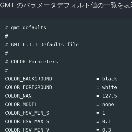
GMT のパラメータデフォルト値の一覧を
# gmt defaults

#

# GMT 6.1.1 Defaults file

#

# COLOR Parameters

#

COLOR_BACKGROUND               = black

COLOR_FOREGROUND               = white

COLOR_NAN                      = 127.5

COLOR_MODEL                    = none

COLOR_HSV_MIN_S                = 1

COLOR_HSV_MAX_S                = 0.1

COLOR_HSV_MIN_V                = 0.3
