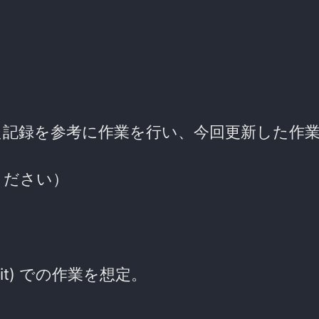
た記録を参考に作業を行い、今回更新した作
ください）
; 64bit) での作業を想定。