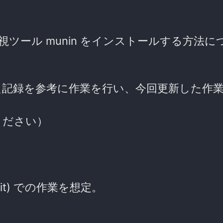
e) にサーバ監視ツール munin をインストールする方
た記録を参考に作業を行い、今回更新した作
ください）
; 64bit) での作業を想定。