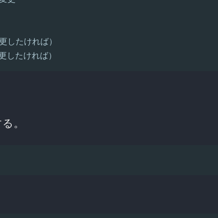
化（変更したければ）
（変更したければ）
する。
。