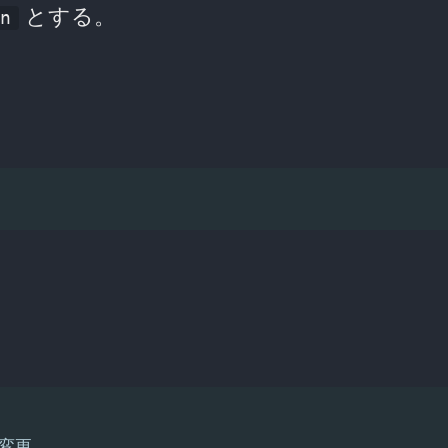
とする。
in
＆変更