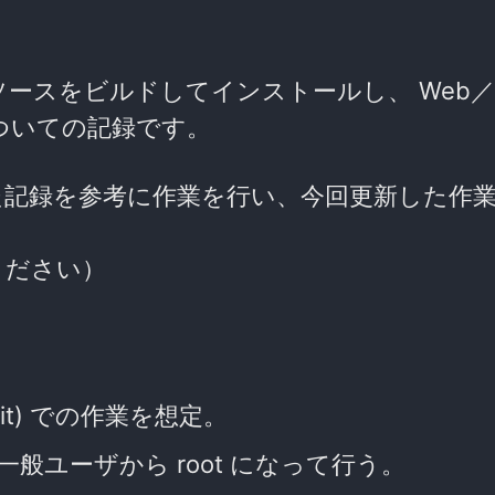
) に PHP をソースをビルドしてインストールし、 We
についての記録です。
た記録を参考に作業を行い、今回更新した作
ください）
; 64bit) での作業を想定。
ユーザから root になって行う。