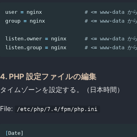
user 
=
 nginx              
# <= www-data 
group 
=
 nginx             
# <= www-data 
listen.owner 
=
 nginx      
# <= www-data 
listen.group 
=
 nginx      
# <= www-data 
4. PHP 設定ファイルの編集
タイムゾーンを設定する。（日本時間）
File:
/etc/php/7.4/fpm/php.ini
[