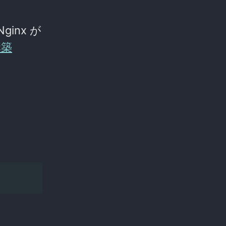
inx が
 構築