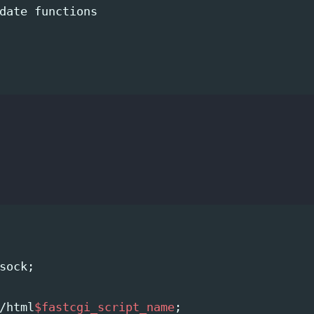
date 
sock
;
/html
$fastcgi_script_name
;