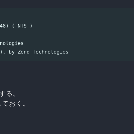
48) ( NTS )

nologies

集する。
しておく。