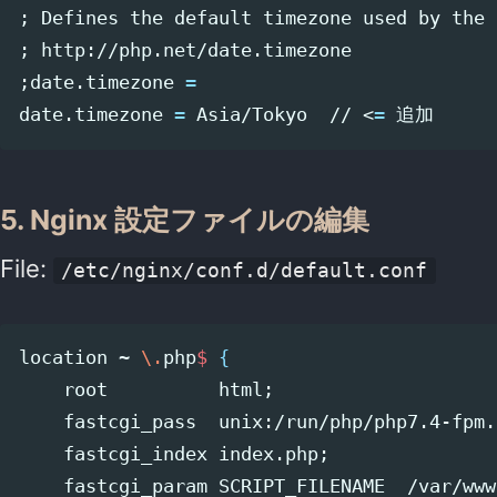
;
 Defines the default timezone used by the 
;
;
date.timezone 
=
date.timezone 
=
 Asia/Tokyo  // <
=
 追加
5. Nginx 設定ファイルの編集
File:
/etc/nginx/conf.d/default.conf
location ~ 
\.
php
$ 
{
    root          html
;
    fastcgi_pass  unix:/run/php/php7.4-fpm.
    fastcgi_index index.php
;
    fastcgi_param SCRIPT_FILENAME  /var/www