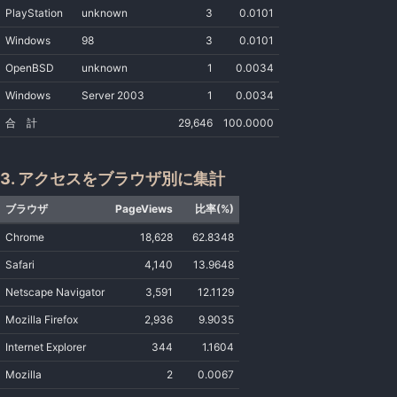
PlayStation
unknown
3
0.0101
Windows
98
3
0.0101
OpenBSD
unknown
1
0.0034
Windows
Server 2003
1
0.0034
合 計
29,646
100.0000
3. アクセスをブラウザ別に集計
ブラウザ
PageViews
比率(%)
Chrome
18,628
62.8348
Safari
4,140
13.9648
Netscape Navigator
3,591
12.1129
Mozilla Firefox
2,936
9.9035
Internet Explorer
344
1.1604
Mozilla
2
0.0067