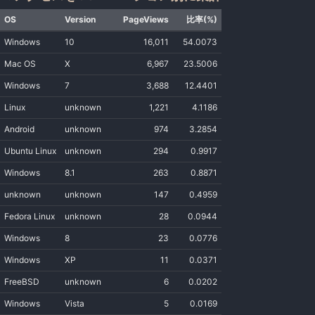
OS
Version
PageViews
比率(%)
Windows
10
16,011
54.0073
Mac OS
X
6,967
23.5006
Windows
7
3,688
12.4401
Linux
unknown
1,221
4.1186
Android
unknown
974
3.2854
Ubuntu Linux
unknown
294
0.9917
Windows
8.1
263
0.8871
unknown
unknown
147
0.4959
Fedora Linux
unknown
28
0.0944
Windows
8
23
0.0776
Windows
XP
11
0.0371
FreeBSD
unknown
6
0.0202
Windows
Vista
5
0.0169