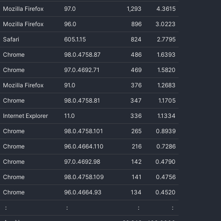
Mozilla Firefox
97.0
1,293
4.3615
Mozilla Firefox
96.0
896
3.0223
Safari
605.1.15
824
2.7795
Chrome
98.0.4758.87
486
1.6393
Chrome
97.0.4692.71
469
1.5820
Mozilla Firefox
91.0
376
1.2683
Chrome
98.0.4758.81
347
1.1705
Internet Explorer
11.0
336
1.1334
Chrome
98.0.4758.101
265
0.8939
Chrome
96.0.4664.110
216
0.7286
Chrome
97.0.4692.98
142
0.4790
Chrome
98.0.4758.109
141
0.4756
Chrome
96.0.4664.93
134
0.4520
：
：
：
：