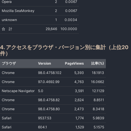
Opera
2
0.0067
Mozilla SeaMonkey
2
0.0067
unknown
1
0.0034
合 計
29,646
100.0000
4. アクセスをブラウザ・バージョン別に集計（上位20
件）
ブラウザ
Version
PageViews
比率(%)
Chrome
98.0.4758.102
5,393
18.1913
Chrome
97.0.4692.99
4,763
16.0662
Netscape Navigator
5.0
3,591
12.1129
Chrome
98.0.4758.82
2,624
8.8511
Chrome
98.0.4758.80
2,473
8.3418
Safari
9537.53
1,774
5.9839
Safari
604.1
1,529
5.1575