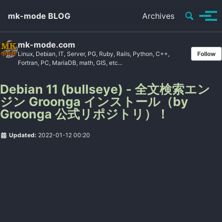
Toggle se
mk-mode BLOG
Archives
Tog
mk-mode.com
Linux, Debian, IT, Server, PG, Ruby, Rails, Python, C++,
Follow
Fortran, PC, MariaDB, math, GIS, etc...
Debian 11 (bullseye) - 全文検索エン
ジン Groonga インストール（by
Groonga 公式リポジトリ）！
Updated:
2022-01-12 00:20