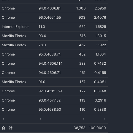
Chrome
94.0.4606.81
1,006
2.5959
Chrome
96.0.4664.55
933
2.4076
Internet Explorer
11.0
652
1.6825
Mozilla Firefox
93.0
516
1.3315
Mozilla Firefox
78.0
462
1.1922
Chrome
95.0.4638.74
452
1.1664
Chrome
94.0.4606.114
288
0.7432
Chrome
94.0.4606.71
161
0.4155
Mozilla Firefox
91.0
157
0.4051
Chrome
92.0.4515.159
122
0.3148
Chrome
93.0.4577.82
113
0.2916
Chrome
95.0.4638.50
110
0.2838
：
：
：
：
合 計
38,753
100.0000