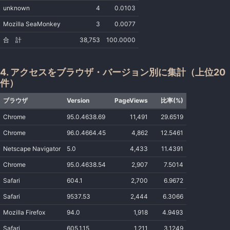
unknown
4
0.0103
Mozilla SeaMonkey
3
0.0077
合 計
38,753
100.0000
4. アクセスをブラウザ・バージョン別に集計（上位20
件）
ブラウザ
Version
PageViews
比率(%)
Chrome
95.0.4638.69
11,491
29.6519
Chrome
96.0.4664.45
4,862
12.5461
Netscape Navigator
5.0
4,433
11.4391
Chrome
95.0.4638.54
2,907
7.5014
Safari
604.1
2,700
6.9672
Safari
9537.53
2,444
6.3066
Mozilla Firefox
94.0
1,918
4.9493
Safari
605.1.15
1,211
3.1249