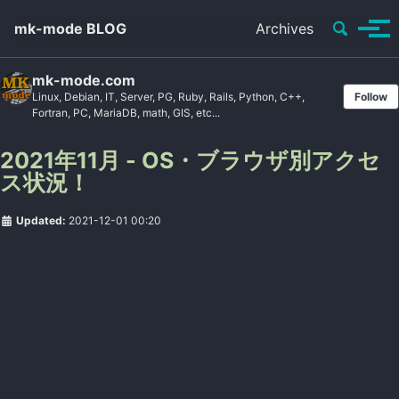
Toggle se
mk-mode BLOG
Archives
Tog
mk-mode.com
Linux, Debian, IT, Server, PG, Ruby, Rails, Python, C++,
Follow
Fortran, PC, MariaDB, math, GIS, etc...
2021年11月 - OS・ブラウザ別アクセ
ス状況！
Updated:
2021-12-01 00:20