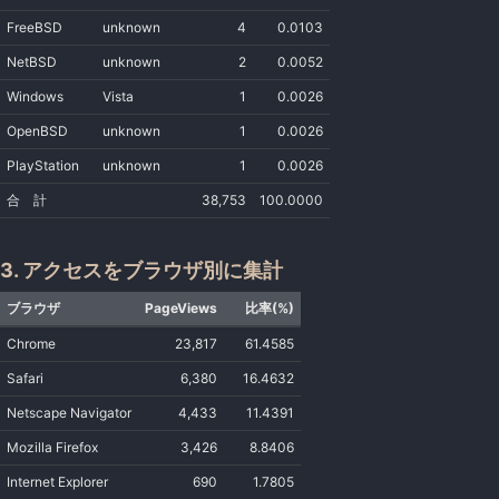
FreeBSD
unknown
4
0.0103
NetBSD
unknown
2
0.0052
Windows
Vista
1
0.0026
OpenBSD
unknown
1
0.0026
PlayStation
unknown
1
0.0026
合 計
38,753
100.0000
3. アクセスをブラウザ別に集計
ブラウザ
PageViews
比率(%)
Chrome
23,817
61.4585
Safari
6,380
16.4632
Netscape Navigator
4,433
11.4391
Mozilla Firefox
3,426
8.8406
Internet Explorer
690
1.7805