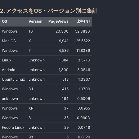
2. アクセスをOS・バージョン別に集計
OS
Version
PageViews
比率(%)
Windows
10
20,300
52.3830
Mac OS
X
9,941
25.6522
Windows
7
4,586
11.8339
Linux
unknown
1,384
3.5713
Android
unknown
1,300
3.3546
Ubuntu Linux
unknown
518
1.3367
Windows
8.1
415
1.0709
unknown
unknown
194
0.5006
Windows
XP
37
0.0955
Windows
8
35
0.0903
Fedora Linux
unknown
29
0.0748
Windows
98
5
0.0129