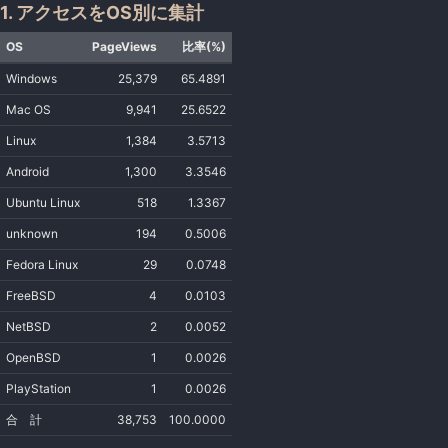
1. アクセスをOS別に集計
OS
PageViews
比率(%)
Windows
25,379
65.4891
Mac OS
9,941
25.6522
Linux
1,384
3.5713
Android
1,300
3.3546
Ubuntu Linux
518
1.3367
unknown
194
0.5006
Fedora Linux
29
0.0748
FreeBSD
4
0.0103
NetBSD
2
0.0052
OpenBSD
1
0.0026
PlayStation
1
0.0026
合 計
38,753
100.0000