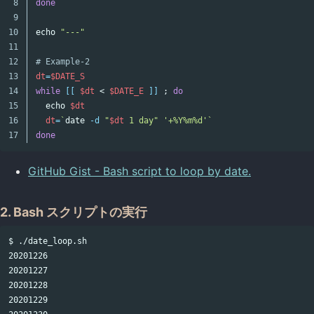
8

done

9

10

echo
"---"
11

12

# Example-2
13

dt
=
$DATE_S
14

while
[[
$dt
 < 
$DATE_E
]]
;
do

15

echo
$dt
16

dt
=
`
date
-d
"
$dt
 1 day"
'+%Y%m%d'
`
done
GitHub Gist - Bash script to loop by date.
2. Bash スクリプトの実行
$ ./date_loop.sh

20201226

20201227

20201228

20201229
