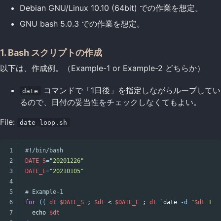
Debian GNU/Linux 10.10 (64bit) での作業を想定。
GNU bash 5.0.3 での作業を想定。
1. Bash スクリプトの作成
以下は、作成例。（Example-1 or Example-2 どちらか）
コマンドで「1日後」を指定しながらループしてい
date
るので、日付の妥当性をチェックしなくてもよい。
File:
date_loop.sh
1

#!/bin/bash
2

DATE_S
=
"20201226"
3

DATE_E
=
"20210105"
4

5

# Example-1
6

for
((
dt
=
$DATE_S
;
$dt
 < 
$DATE_E
;
dt
=
`
date
-d
"
$dt
 1 d
7

echo
$dt