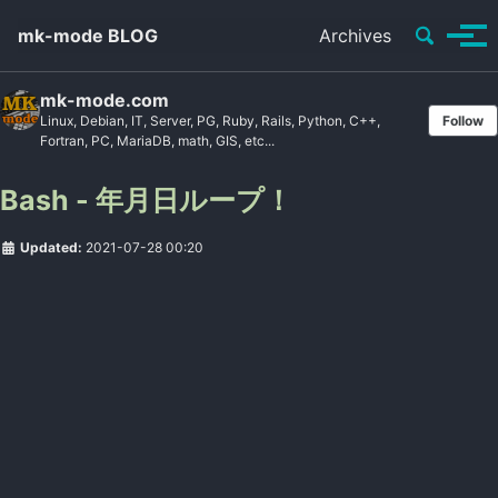
Toggle se
mk-mode BLOG
Archives
Tog
mk-mode.com
Linux, Debian, IT, Server, PG, Ruby, Rails, Python, C++,
Follow
Fortran, PC, MariaDB, math, GIS, etc...
Bash - 年月日ループ！
Updated:
2021-07-28 00:20