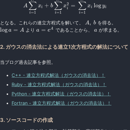
∑
∑
∑
2
+
=
log
A
x
b
x
x
y
i
i
i
i
=
1
=
1
=
1
i
i
i
,
となる。これらの連立方程式を解いて、
を得る。
A
,
b
A
b
log
=
=
A
より
であることから、
が求まる。
log
a
=
A
a
=
e
A
a
a
A
a
e
a
2. ガウスの消去法による連立1次方程式の解法について
当ブログ過去記事を参照。
C++ - 連立方程式解法（ガウスの消去法）！
Ruby - 連立方程式解法（ガウスの消去法）！
Python - 連立方程式解法（ガウスの消去法）！
Fortran - 連立方程式解法（ガウスの消去法）！
3. ソースコードの作成