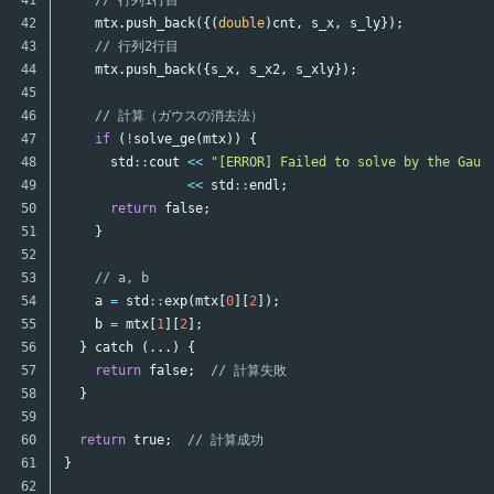
42

mtx
.
push_back
({(
double
)
cnt
,
s_x
,
s_ly
});
43

// 行列2行目
44

mtx
.
push_back
({
s_x
,
s_x2
,
s_xly
});
45

46

// 計算（ガウスの消去法）
47

if
(
!
solve_ge
(
mtx
))
{
48

std
::
cout
<<
"[ERROR] Failed to solve by the Gaus
49

<<
std
::
endl
;
50

return
false
;
51

}
52

53

// a, b
54

a
=
std
::
exp
(
mtx
[
0
][
2
]);
55

b
=
mtx
[
1
][
2
];
56

}
catch
(...)
{
57

return
false
;
// 計算失敗
58

}
59

60

return
true
;
// 計算成功
61

}
62
