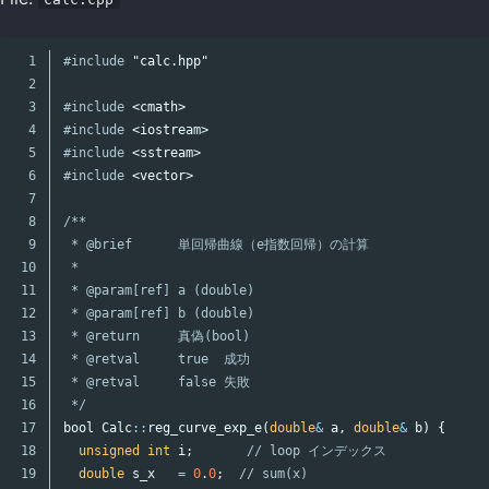
1

#include
"calc.hpp"
2

3

#include
<cmath>
4

#include
<iostream>
5

#include
<sstream>
6

#include
<vector>
7

8

/**

9

 * @brief      単回帰曲線（e指数回帰）の計算

10

 *

11

 * @param[ref] a (double)

12

 * @param[ref] b (double)

13

 * @return     真偽(bool)

14

 * @retval     true  成功

15

 * @retval     false 失敗

16

 */
17

bool
Calc
::
reg_curve_exp_e
(
double
&
a
,
double
&
b
)
{
18

unsigned
int
i
;
// loop インデックス
19

double
s_x
=
0
.
0
;
// sum(x)