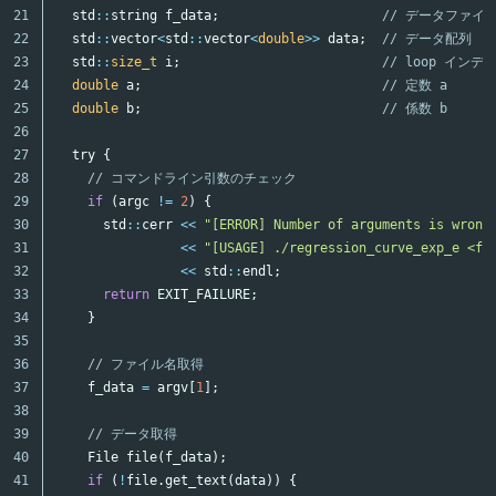
21

std
::
string
f_data
;
// データファイ
22

std
::
vector
<
std
::
vector
<
double
>>
data
;
// データ配列
23

std
::
size_t
i
;
// loop インデ
24

double
a
;
// 定数 a
25

double
b
;
// 係数 b
26

27

try
{
28

// コマンドライン引数のチェック
29

if
(
argc
!=
2
)
{
30

std
::
cerr
<<
"[ERROR] Number of arguments is wrong
31

<<
"[USAGE] ./regression_curve_exp_e <fi
32

<<
std
::
endl
;
33

return
EXIT_FAILURE
;
34

}
35

36

// ファイル名取得
37

f_data
=
argv
[
1
];
38

39

// データ取得
40

File
file
(
f_data
);
41

if
(
!
file
.
get_text
(
data
))
{