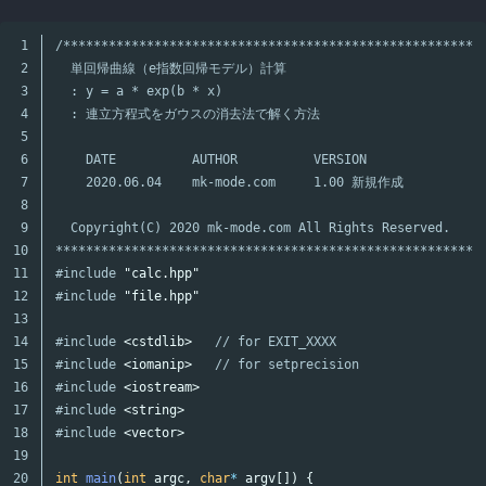
1

/********************************************************
2

  単回帰曲線（e指数回帰モデル）計算

3

  : y = a * exp(b * x)

4

  : 連立方程式をガウスの消去法で解く方法

5

6

    DATE          AUTHOR          VERSION

7

    2020.06.04    mk-mode.com     1.00 新規作成

8

9

  Copyright(C) 2020 mk-mode.com All Rights Reserved.

10

********************************************************
11

#include
"calc.hpp"
12

#include
"file.hpp"
13

14

#include
<cstdlib>
   // for EXIT_XXXX
15

#include
<iomanip>
   // for setprecision
16

#include
<iostream>
17

#include
<string>
18

#include
<vector>
19

20

int
main
(
int
argc
,
char
*
argv
[])
{