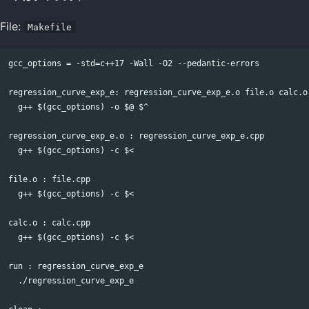
File:
Makefile
gcc_options = -std=c++17 -Wall -O2 --pedantic-errors

regression_curve_exp_e: regression_curve_exp_e.o file.o calc.o

  g++ $(gcc_options) -o $@ $^

regression_curve_exp_e.o : regression_curve_exp_e.cpp

  g++ $(gcc_options) -c $<

file.o : file.cpp

  g++ $(gcc_options) -c $<

calc.o : calc.cpp

  g++ $(gcc_options) -c $<

run : regression_curve_exp_e

  ./regression_curve_exp_e
