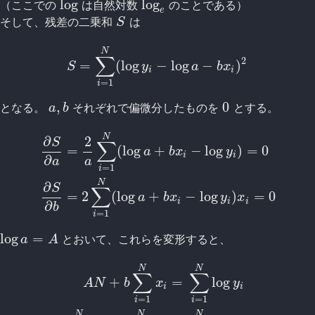
log
log
（ここでの
は自然対数
のことである）
log
log
e
e
そして、残差の二乗和
は
S
S
N
∑
2
=
(
log
−
log
−
)
S
=
∑
i
=
1
N
(
log
y
i
−
log
a
−
b
x
i
)
2
S
y
a
b
x
i
i
=
1
i
,
0
となる。
それぞれで偏微分したものを
とする。
a
,
b
0
a
b
N
∂
2
S
∑
=
(
log
+
−
log
)
=
0
a
b
x
y
i
i
∂
a
a
=
1
i
∂
S
∂
a
=
2
a
∑
i
=
1
N
(
log
a
+
b
x
i
−
log
y
i
)
=
0
∂
S
∂
b
=
2
∑
i
=
1
N
(
lo
N
∂
S
∑
=
2
(
log
+
−
log
)
=
0
a
b
x
y
x
i
i
i
∂
b
=
1
i
log
=
とおいて、これらを変形すると、
log
a
=
A
a
A
N
N
∑
∑
+
=
log
A
N
b
x
y
i
i
=
1
=
1
i
i
A
N
+
b
∑
i
=
1
N
x
i
=
∑
i
=
1
N
log
y
i
A
∑
i
=
1
N
x
i
+
b
∑
i
=
1
N
x
i
2
=
∑
N
N
N