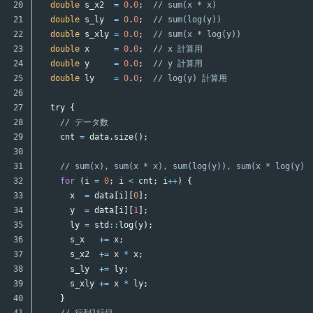
20

double
s_x2
=
0
.
0
;
// sum(x * x)
21

double
s_ly
=
0
.
0
;
// sum(log(y))
22

double
s_xly
=
0
.
0
;
// sum(x * log(y))
23

double
x
=
0
.
0
;
// x 計算用
24

double
y
=
0
.
0
;
// y 計算用
25

double
ly
=
0
.
0
;
// log(y) 計算用
26

27

try
{
28

// データ数
29

cnt
=
data
.
size
();
30

31

// sum(x), sum(x * x), sum(log(y)), sum(x * log(y))
32

for
(
i
=
0
;
i
<
cnt
;
i
++
)
{
33

x
=
data
[
i
][
0
];
34

y
=
data
[
i
][
1
];
35

ly
=
std
::
log
(
y
);
36

s_x
+=
x
;
37

s_x2
+=
x
*
x
;
38

s_ly
+=
ly
;
39

s_xly
+=
x
*
ly
;
40

}
41

// 行列1行目