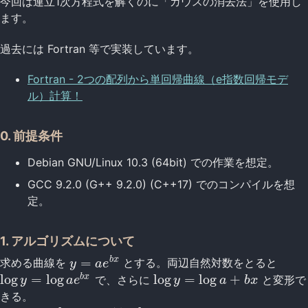
今回は連立1次方程式を解くのに「ガウスの消去法」を使用し
ます。
過去には Fortran 等で実装しています。
Fortran - 2つの配列から単回帰曲線（e指数回帰モデ
ル）計算！
0. 前提条件
Debian GNU/Linux 10.3 (64bit) での作業を想定。
GCC 9.2.0 (G++ 9.2.0) (C++17) でのコンパイルを想
定。
1. アルゴリズムについて
=
b
x
求める曲線を
とする。両辺自然対数をとると
y
=
a
e
b
x
y
a
e
log
=
log
log
=
log
+
b
x
で、さらに
と変形で
log
y
=
log
a
e
b
x
log
y
=
log
a
+
b
x
y
a
e
y
a
b
x
きる。