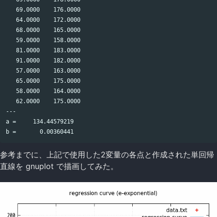
   69.0000    176.0000

   64.0000    172.0000

   68.0000    165.0000

   59.0000    158.0000

   81.0000    183.0000

   91.0000    182.0000

   57.0000    163.0000

   65.0000    175.0000

   58.0000    164.0000

   62.0000    175.0000

---

a =     134.44579219

参考までに、上記で使用した2変量の各点と作成された単回帰
直線を gnuplot で描画してみた。