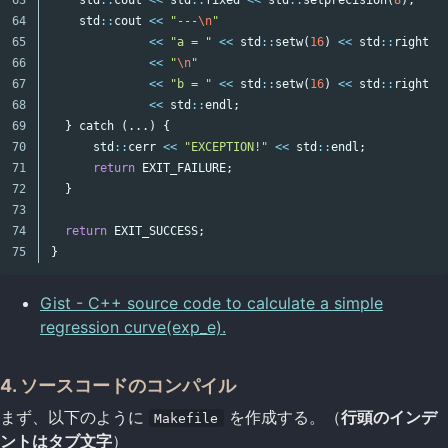
64

std
::
cout
<<
"---
\n
"
65

<<
"a = "
<<
std
::
setw
(
16
)
<<
std
::
right
<
66

<<
"
\n
"
67

<<
"b = "
<<
std
::
setw
(
16
)
<<
std
::
right
<
68

<<
std
::
endl
;
69

}
catch
(...)
{
70

std
::
cerr
<<
"EXCEPTION!"
<<
std
::
endl
;
71

return
EXIT_FAILURE
;
72

}
73

74

return
EXIT_SUCCESS
;
}
Gist - C++ source code to calculate a simple
regression curve(exp_e).
4. ソースコードのコンパイル
まず、以下のように
を作成する。（
行頭のインデ
Makefile
ントはタブ文字
）