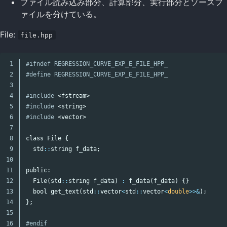
ファイル読み込み部分、計算部分、実行部分とソースフ
ァイルを分けている。
File:
file.hpp
1

#ifndef REGRESSION_CURVE_EXP_E_FILE_HPP_

2

3

4

#include
<fstream>
5

#include
<string>
6

#include
<vector>
7

8

class
File
{
9

std
::
string
f_data
;
10

11

public:
12

File
(
std
::
string
f_data
)
:
f_data
(
f_data
)
{}
13

bool
get_text
(
std
::
vector
<
std
::
vector
<
double
>>&
);
14

};
15

#endif