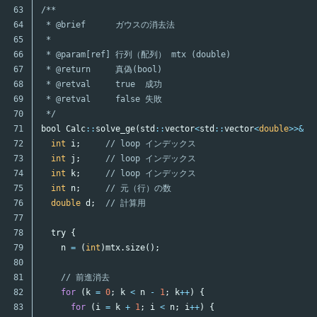
63

/**

64

 * @brief      ガウスの消去法

65

 *

66

 * @param[ref] 行列（配列） mtx (double)

67

 * @return     真偽(bool)

68

 * @retval     true  成功

69

 * @retval     false 失敗

70

 */
71

bool
Calc
::
solve_ge
(
std
::
vector
<
std
::
vector
<
double
>>&
m
72

int
i
;
// loop インデックス
73

int
j
;
// loop インデックス
74

int
k
;
// loop インデックス
75

int
n
;
// 元（行）の数
76

double
d
;
// 計算用
77

78

try
{
79

n
=
(
int
)
mtx
.
size
();
80

81

// 前進消去
82

for
(
k
=
0
;
k
<
n
-
1
;
k
++
)
{
83

for
(
i
=
k
+
1
;
i
<
n
;
i
++
)
{