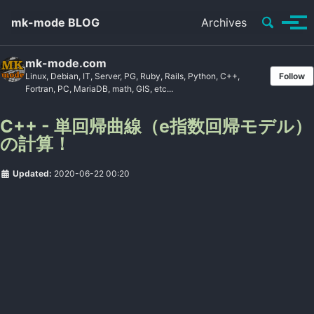
Toggle se
mk-mode BLOG
Archives
Tog
mk-mode.com
Linux, Debian, IT, Server, PG, Ruby, Rails, Python, C++,
Follow
Fortran, PC, MariaDB, math, GIS, etc...
C++ - 単回帰曲線（e指数回帰モデル）
の計算！
Updated:
2020-06-22 00:20