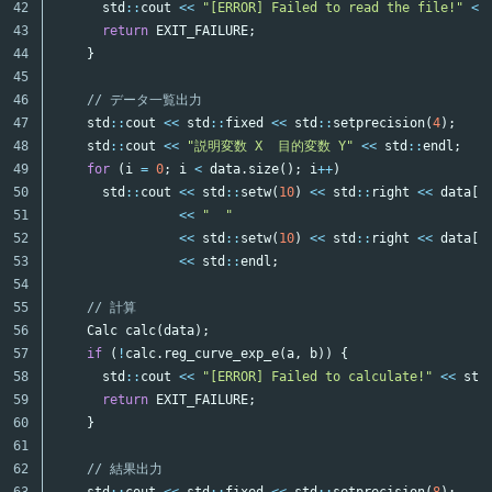
42

std
::
cout
<<
"[ERROR] Failed to read the file!"
<<
43

return
EXIT_FAILURE
;
44

}
45

46

// データ一覧出力
47

std
::
cout
<<
std
::
fixed
<<
std
::
setprecision
(
4
);
48

std
::
cout
<<
"説明変数 X  目的変数 Y"
<<
std
::
endl
;
49

for
(
i
=
0
;
i
<
data
.
size
();
i
++
)
50

std
::
cout
<<
std
::
setw
(
10
)
<<
std
::
right
<<
data
[
i
51

<<
"  "
52

<<
std
::
setw
(
10
)
<<
std
::
right
<<
data
[
i
53

<<
std
::
endl
;
54

55

// 計算
56

Calc
calc
(
data
);
57

if
(
!
calc
.
reg_curve_exp_e
(
a
,
b
))
{
58

std
::
cout
<<
"[ERROR] Failed to calculate!"
<<
std
59

return
EXIT_FAILURE
;
60

}
61

62

// 結果出力
63

std
::
cout
<<
std
::
fixed
<<
std
::
setprecision
(
8
);