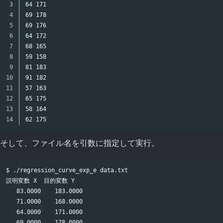
3

64 171

4

69 178

5

69 176

6

64 172

7

68 165

8

59 158

9

81 183

10

91 182

11

57 163

12

65 175

13

58 164

そして、ファイル名を引数に指定して実行。
$ ./regression_curve_exp_e data.txt

説明変数 X  目的変数 Y

   83.0000    183.0000

   71.0000    168.0000

   64.0000    171.0000

   69.0000    178.0000
