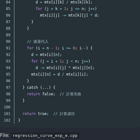
84

d
=
mtx
[
i
][
k
]
/
mtx
[
k
][
k
];
85

for
(
j
=
k
+
1
;
j
<=
n
;
j
++
)
86

mtx
[
i
][
j
]
-=
mtx
[
k
][
j
]
*
d
;
87

}
88

}
89

90

// 後退代入
91

for
(
i
=
n
-
1
;
i
>=
0
;
i
--
)
{
92

d
=
mtx
[
i
][
n
];
93

for
(
j
=
i
+
1
;
j
<
n
;
j
++
)
94

d
-=
mtx
[
i
][
j
]
*
mtx
[
j
][
n
];
95

mtx
[
i
][
n
]
=
d
/
mtx
[
i
][
i
];
96

}
97

}
catch
(...)
{
98

return
false
;
// 計算失敗
99

}
100

101

return
true
;
// 計算成功
}
File:
regression_curve_exp_e.cpp