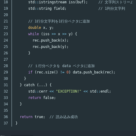
18

std
::
istringstream
iss
(
buf
);
// 文字列ストリーム
19

std
::
string
field
;
// 1列分文字列
20

21

// 1行分文字列を1行分ベクタに追加
22

double
x
,
y
;
23

while
(
iss
>>
x
>>
y
)
{
24

rec
.
push_back
(
x
);
25

rec
.
push_back
(
y
);
26

}
27

28

// １行分ベクタを data ベクタに追加
29

if
(
rec
.
size
()
!=
0
)
data
.
push_back
(
rec
);
30

}
31

}
catch
(...)
{
32

std
::
cerr
<<
"EXCEPTION!"
<<
std
::
endl
;
33

return
false
;
34

}
35

36

return
true
;
// 読み込み成功
}