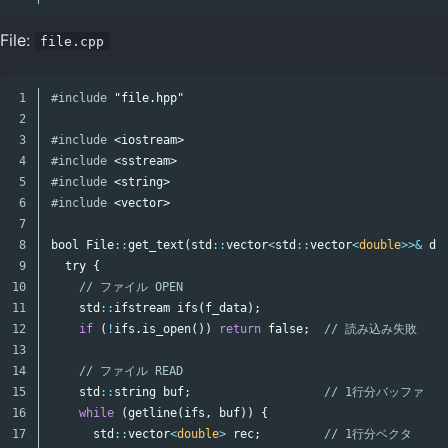
File:
file.cpp
1

#include
"file.hpp"
2

3

#include
<iostream>
4

#include
<sstream>
5

#include
<string>
6

#include
<vector>
7

8

bool
File
::
get_text
(
std
::
vector
<
std
::
vector
<
double
>>&
da
9

try
{
10

// ファイル OPEN
11

std
::
ifstream
ifs
(
f_data
);
12

if
(
!
ifs
.
is_open
())
return
false
;
// 読み込み失敗
13

14

// ファイル READ
15

std
::
string
buf
;
// 1行分バッファ
16

while
(
getline
(
ifs
,
buf
))
{
17

std
::
vector
<
double
>
rec
;
// 1行分ベクタ