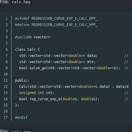
File:
calc.hpp
1

#ifndef REGRESSION_CURVE_EXP_E_CALC_HPP_

2

3

4

#include
<vector>
5

6

class
Calc
{
7

std
::
vector
<
std
::
vector
<
double
>>
data
;
//
8

std
::
vector
<
std
::
vector
<
double
>>
mtx
;
//
9

bool
solve_ge
(
std
::
vector
<
std
::
vector
<
double
>>&
);
//
10

11

public:
12

Calc
(
std
::
vector
<
std
::
vector
<
double
>>&
data
)
:
data
(
da
13

unsigned
int
cnt
;
//
14

bool
reg_curve_exp_e
(
double
&
,
double
&
);
//
15

};
16

#endif
File:
calc.cpp