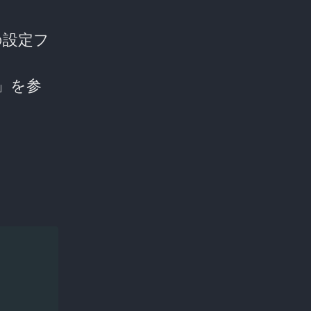
の設定フ
」を参