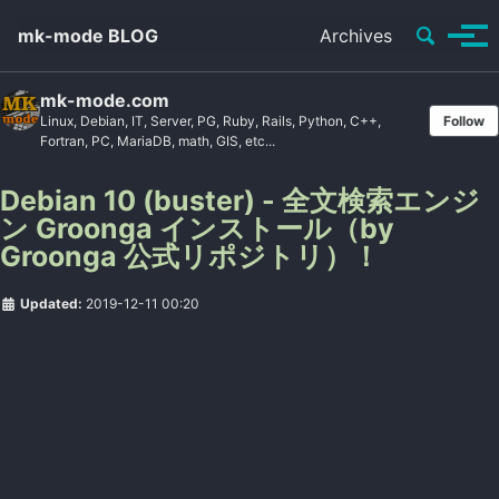
Toggle se
mk-mode BLOG
Archives
Tog
mk-mode.com
Linux, Debian, IT, Server, PG, Ruby, Rails, Python, C++,
Follow
Fortran, PC, MariaDB, math, GIS, etc...
Debian 10 (buster) - 全文検索エンジ
ン Groonga インストール（by
Groonga 公式リポジトリ）！
Updated:
2019-12-11 00:20