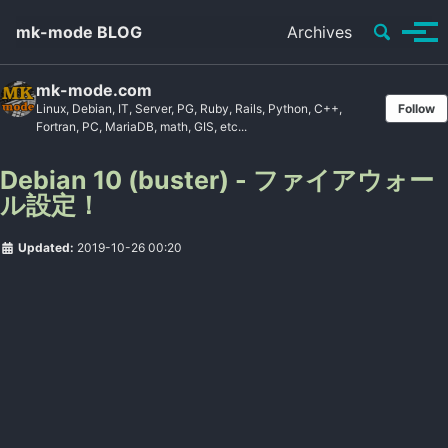
Toggle se
mk-mode BLOG
Archives
Tog
mk-mode.com
Linux, Debian, IT, Server, PG, Ruby, Rails, Python, C++,
Follow
Fortran, PC, MariaDB, math, GIS, etc...
Debian 10 (buster) - ファイアウォー
ル設定！
Updated:
2019-10-26 00:20