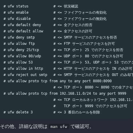
# ufw status            # <= 状況確認

# ufw enable            # <= ファイアウォールの有効化

# ufw disable           # <= ファイアウォールの無効化

# ufw default deny      # <= 全アクセスの拒否

# ufw default allow     # <= 全アクセスの許可

# ufw deny smtp         # <= SMTP サービスのアクセスを拒否

# ufw allow ftp         # <= FTP サービスのアクセスを許可

# ufw deny 25/tcp       # <= TCP ポート 25 でのアクセスを拒否

# ufw allow 80/udp      # <= UDP ポート 80 でのアクセスを許可

# ufw allow 53          # <= TCP ポート 53, UDP ポート 53 で
# ufw allow in http     # <= HTTP サービスのアクセスを IN のみ許可

# ufw reject out smtp   # <= SMTP サービスのアクセスを OUT のみ却下
# ufw allow proto tcp from any to any port 8080:8090

                        # <= TCP ポート 8080 〜 8090 での全アク
# ufw allow proto tcp from 192.168.11.0/24 to any port 9999

                        # <= TCP ローカルネットワーク 192.168.11.
                        #    TCP ポート 9999 でのアクセスを許可

その他、詳細な説明は
で確認可。
man ufw