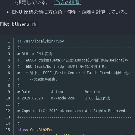
ド指定している。（
当方の慣習
）
ENU 座標の他に方位角・仰角・距離も計算している。
File:
blh2enu.rb
1

#! /usr/local/bin/ruby
2

#------------------------------------------------------
3

# BLH -> ENU 変換
4

# : WGS84 の緯度(Beta)／経度(Lambda)／楕円体高(Height)を
5

#   ENU (East/North/Up; 地平) 座標に変換する。
6

#   * 途中、 ECEF（Earth Centered Earth Fixed; 地
7

#     への変換を経由。
8

#
9

# Date          Author          Version
10

# 2019.02.20    mk-mode.com     1.00 新規作成
11

#
12

# Copyright(C) 2019 mk-mode.com All Rights Reserved.
13

#------------------------------------------------------
14

#
15

class
ConvBlh2Enu