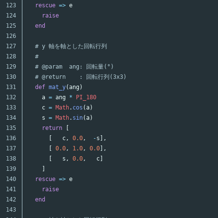
123

rescue
=>
e
124

raise
125

end
126

127

# y 軸を軸とした回転行列
128

#
129

# @param  ang: 回転量(°)
130

# @return    : 回転行列(3x3)
131

def
mat_y
(
ang
)
132

a
=
ang
*
PI_180
133

c
=
Math
.
cos
(
a
)
134

s
=
Math
.
sin
(
a
)
135

return
[
136

[
c
,
0.0
,
-
s
],
137

[
0.0
,
1.0
,
0.0
],
138

[
s
,
0.0
,
c
]
139

]
140

rescue
=>
e
141

raise
142

end
143
