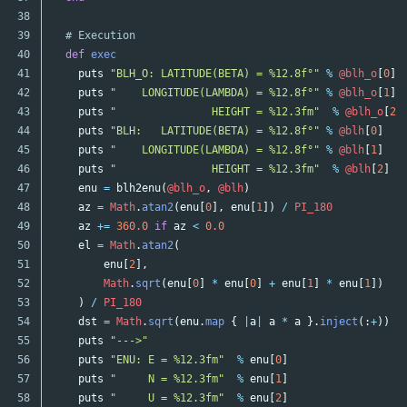
38

39

# Execution
40

def
exec
41

puts
"BLH_O: LATITUDE(BETA) = %12.8f°"
%
@blh_o
[
0
]
42

puts
"    LONGITUDE(LAMBDA) = %12.8f°"
%
@blh_o
[
1
]
43

puts
"               HEIGHT = %12.3fm"
%
@blh_o
[
2
]
44

puts
"BLH:   LATITUDE(BETA) = %12.8f°"
%
@blh
[
0
]
45

puts
"    LONGITUDE(LAMBDA) = %12.8f°"
%
@blh
[
1
]
46

puts
"               HEIGHT = %12.3fm"
%
@blh
[
2
]
47

enu
=
blh2enu
(
@blh_o
,
@blh
)
48

az
=
Math
.
atan2
(
enu
[
0
],
enu
[
1
])
/
PI_180
49

az
+=
360.0
if
az
<
0.0
50

el
=
Math
.
atan2
(
51

enu
[
2
],
52

Math
.
sqrt
(
enu
[
0
]
*
enu
[
0
]
+
enu
[
1
]
*
enu
[
1
])
53

)
/
PI_180
54

dst
=
Math
.
sqrt
(
enu
.
map
{
|
a
|
a
*
a
}.
inject
(:
+
))
55

puts
"--->"
56

puts
"ENU: E = %12.3fm"
%
enu
[
0
]
57

puts
"     N = %12.3fm"
%
enu
[
1
]
58

puts
"     U = %12.3fm"
%
enu
[
2
]