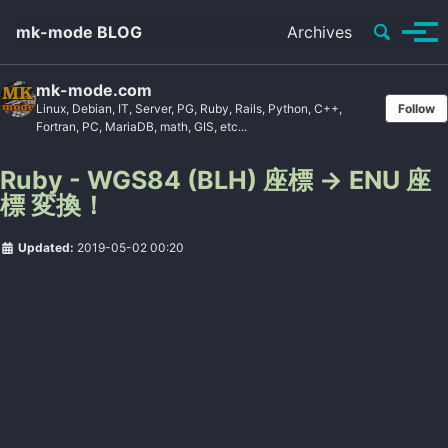
Toggle se
mk-mode BLOG
Archives
Tog
mk-mode.com
Linux, Debian, IT, Server, PG, Ruby, Rails, Python, C++,
Follow
Fortran, PC, MariaDB, math, GIS, etc...
Ruby - WGS84 (BLH) 座標 -> ENU 座
標 変換！
Updated:
2019-05-02 00:20