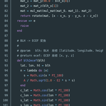
80

mat_1
=
mat_y
(
90.0
-
blh_o
[
0
])
81

mat_2
=
mat_z
(
blh_o
[
1
])
82

mat
=
mul_mat
(
mul_mat
(
mat_0
,
mat_1
),
mat_2
)
83

return
rotate
(
mat
,
[
x
-
x_o
,
y
-
y_o
,
z
-
z_o
])
84

rescue
=>
e
85

raise
86

end
87

88

# BLH -> ECEF 変換
89

#
90

# @param   blh: BLH  座標 [latitude, longitude, height
91

# @return ecef: ECEF 座標 [x, y, z]
92

def
blh2ecef
(
blh
)
93

lat
,
lon
,
ht
=
blh
94

n
=
lambda
do
|
x
|
95

s
=
Math
.
sin
(
x
*
PI_180
)
96

A
/
Math
.
sqrt
(
1.0
-
E2
*
s
*
s
)
97

end
98

c_lat
=
Math
.
cos
(
lat
*
PI_180
)
99

c_lon
=
Math
.
cos
(
lon
*
PI_180
)
100

s_lat
=
Math
.
sin
(
lat
*
PI_180
)
101

s_lon
=
Math
.
sin
(
lon
*
PI_180
)