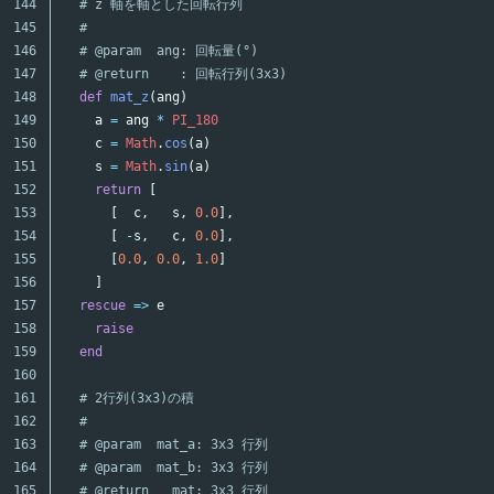
144

# z 軸を軸とした回転行列
145

#
146

# @param  ang: 回転量(°)
147

# @return    : 回転行列(3x3)
148

def
mat_z
(
ang
)
149

a
=
ang
*
PI_180
150

c
=
Math
.
cos
(
a
)
151

s
=
Math
.
sin
(
a
)
152

return
[
153

[
c
,
s
,
0.0
],
154

[
-
s
,
c
,
0.0
],
155

[
0.0
,
0.0
,
1.0
]
156

]
157

rescue
=>
e
158

raise
159

end
160

161

# 2行列(3x3)の積
162

#
163

# @param  mat_a: 3x3 行列
164

# @param  mat_b: 3x3 行列
165

# @return   mat: 3x3 行列