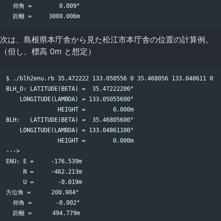
  仰角 =        0.009°

次は、島根県本庁舎から見た松江市本庁舎の位置の計算例。
（但し、標高 0m と想定）
$ ./blh2enu.rb 35.472222 133.050556 0 35.468056 133.048611 0

BLH_O: LATITUDE(BETA) =  35.47222200°

    LONGITUDE(LAMBDA) = 133.05055600°

               HEIGHT =        0.000m

BLH:   LATITUDE(BETA) =  35.46805600°

    LONGITUDE(LAMBDA) = 133.04861100°

               HEIGHT =        0.000m

--->

ENU: E =     -176.539m

     N =     -462.213m

     U =       -0.019m

方位角 =      200.904°

  仰角 =       -0.002°
