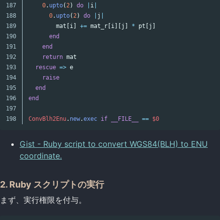
187

0
.
upto
(
2
)
do
|
i
|
188

0
.
upto
(
2
)
do
|
j
|
189

mat
[
i
]
+=
mat_r
[
i
][
j
]
*
pt
[
j
]
190

end
191

end
192

return
mat
193

rescue
=>
e
194

raise
195

end
196

end
197

ConvBlh2Enu
.
new
.
exec
if
__FILE__
==
$0
Gist - Ruby script to convert WGS84(BLH) to ENU
coordinate.
2. Ruby スクリプトの実行
まず、実行権限を付与。