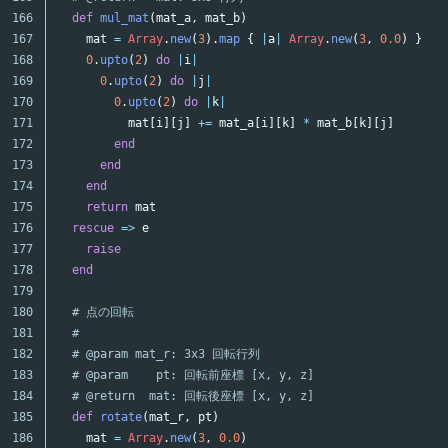
166

def
mul_mat
(
mat_a
,
mat_b
)
167

mat
=
Array
.
new
(
3
).
map
{
|
a
|
Array
.
new
(
3
,
0.0
)
}
168

0
.
upto
(
2
)
do
|
i
|
169

0
.
upto
(
2
)
do
|
j
|
170

0
.
upto
(
2
)
do
|
k
|
171

mat
[
i
][
j
]
+=
mat_a
[
i
][
k
]
*
mat_b
[
k
][
j
]
172

end
173

end
174

end
175

return
mat
176

rescue
=>
e
177

raise
178

end
179

180

# 点の回転
181

#
182

# @param mat_r: 3x3 回転行列
183

# @param    pt: 回転前座標 [x, y, z]
184

# @return  mat: 回転後座標 [x, y, z]
185

def
rotate
(
mat_r
,
pt
)
186

mat
=
Array
.
new
(
3
,
0.0
)