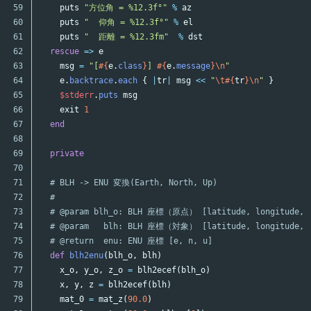
59

puts
"方位角 = %12.3f°"
%
az
60

puts
"  仰角 = %12.3f°"
%
el
61

puts
"  距離 = %12.3fm"
%
dst
62

rescue
=>
e
63

msg
=
"[
#{
e
.
class
}
] 
#{
e
.
message
}
\n
"
64

e
.
backtrace
.
each
{
|
tr
|
msg
<<
"
\t
#{
tr
}
\n
"
}
65

$stderr
.
puts
msg
66

exit
1
67

end
68

69

private
70

71

# BLH -> ENU 変換(Earth, North, Up)
72

#
73

# @param blh_o: BLH 座標（原点） [latitude, longitude, 
74

# @param   blh: BLH 座標（対象） [latitude, longitude, 
75

# @return  enu: ENU 座標 [e, n, u]
76

def
blh2enu
(
blh_o
,
blh
)
77

x_o
,
y_o
,
z_o
=
blh2ecef
(
blh_o
)
78

x
,
y
,
z
=
blh2ecef
(
blh
)
79

mat_0
=
mat_z
(
90.0
)