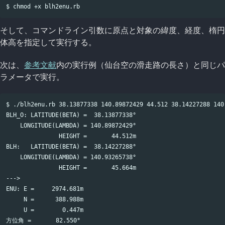
そして、コマンドライン引数に原点と対象の緯度、経度、楕円
体高を指定して実行する。
次は、
参考文献
内の実行例（仙台空の滑走路の長さ）と同じパ
ラメータで実行。
$ ./blh2enu.rb 38.13877338 140.89872429 44.512 38.14227288 140.
BLH_O: LATITUDE(BETA) =  38.13877338°

    LONGITUDE(LAMBDA) = 140.89872429°

               HEIGHT =       44.512m

BLH:   LATITUDE(BETA) =  38.14227288°

    LONGITUDE(LAMBDA) = 140.93265738°

               HEIGHT =       45.664m

--->

ENU: E =     2974.681m

     N =      388.988m

     U =        0.447m

方位角 =       82.550°
