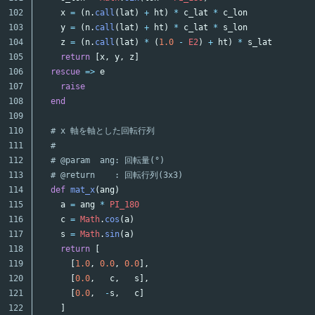
102

x
=
(
n
.
call
(
lat
)
+
ht
)
*
c_lat
*
c_lon
103

y
=
(
n
.
call
(
lat
)
+
ht
)
*
c_lat
*
s_lon
104

z
=
(
n
.
call
(
lat
)
*
(
1.0
-
E2
)
+
ht
)
*
s_lat
105

return
[
x
,
y
,
z
]
106

rescue
=>
e
107

raise
108

end
109

110

# x 軸を軸とした回転行列
111

#
112

# @param  ang: 回転量(°)
113

# @return    : 回転行列(3x3)
114

def
mat_x
(
ang
)
115

a
=
ang
*
PI_180
116

c
=
Math
.
cos
(
a
)
117

s
=
Math
.
sin
(
a
)
118

return
[
119

[
1.0
,
0.0
,
0.0
],
120

[
0.0
,
c
,
s
],
121

[
0.0
,
-
s
,
c
]
122

]