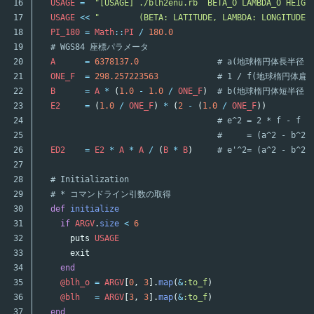
16

USAGE
=
"[USAGE] ./blh2enu.rb  BETA_O LAMBDA_O HEIGH
17

USAGE
<<
"        (BETA: LATITUDE, LAMBDA: LONGITUDE)
18

PI_180
=
Math
::
PI
/
180.0
19

# WGS84 座標パラメータ
20

A
=
6378137.0
# a(地球楕円体長半径(
21

ONE_F
=
298.257223563
# 1 / f(地球楕円体扁平率
22

B
=
A
*
(
1.0
-
1.0
/
ONE_F
)
# b(地球楕円体短半径)
23

E2
=
(
1.0
/
ONE_F
)
*
(
2
-
(
1.0
/
ONE_F
))
24

# e^2 = 2 * f - f *
25

#     = (a^2 - b^2)
26

ED2
=
E2
*
A
*
A
/
(
B
*
B
)
# e'^2= (a^2 - b^2)
27

28

# Initialization
29

# * コマンドライン引数の取得
30

def
initialize
31

if
ARGV
.
size
<
6
32

puts
USAGE
33

exit
34

end
35

@blh_o
=
ARGV
[
0
,
3
].
map
(
&
:to_f
)
36

@blh
=
ARGV
[
3
,
3
].
map
(
&
:to_f
)
37

end