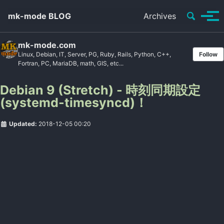
Toggle se
mk-mode BLOG
Archives
Tog
mk-mode.com
Linux, Debian, IT, Server, PG, Ruby, Rails, Python, C++,
Follow
Fortran, PC, MariaDB, math, GIS, etc...
Debian 9 (Stretch) - 時刻同期設定
(systemd-timesyncd)！
Updated:
2018-12-05 00:20