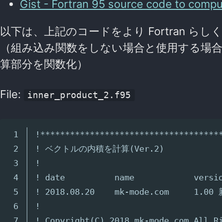
Gist - Fortran 95 source code to compu
以下は、上記のコードをより Fortran ら
（組み込み関数をしない場合と使用する場合
算部分を関数化）
File:
inner_product_2.f95
1

!************************************
2

! ベクトルの内積を計算(Ver.2)
3

!
4

! date          name            versi
5

! 2018.08.20    mk-mode.com     1.0
6

!
7

! Copyright(C) 2018 mk-mode.com All R