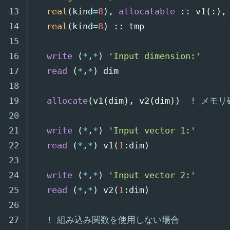
13

real
(
kind
=
8
),
allocatable
::
v1
(:),
14

real
(
kind
=
8
)
::
tmp
15

16

write
(
*
,
*
)
'Input dimension:'
17

read
(
*
,
*
)
dim
18

19

allocate
(
v1
(
dim
),
v2
(
dim
))
! メモリ
20

21

write
(
*
,
*
)
'Input vector 1:'
22

read
(
*
,
*
)
v1
(
1
:
dim
)
23

24

write
(
*
,
*
)
'Input vector 2:'
25

read
(
*
,
*
)
v2
(
1
:
dim
)
26

27

! 組み込み関数を使用しない場合