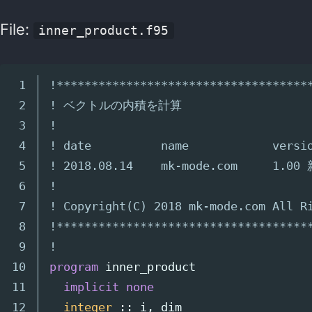
File:
inner_product.f95
1

!************************************
2

! ベクトルの内積を計算
3

!
4

! date          name            versi
5

! 2018.08.14    mk-mode.com     1.0
6

!
7

! Copyright(C) 2018 mk-mode.com All R
8

!************************************
9

!
10

program
inner_product
11

implicit
none
12

integer
::
i
,
dim