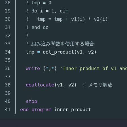
28

! tmp = 0
29

! do i = 1, dim
30

!   tmp = tmp + v1(i) * v2(i)
31

! end do
32

!
33

! 組み込み関数を使用する場合
34

tmp
=
dot_product
(
v1
,
v2
)
35

36

write
(
*
,
*
)
'Inner product of v1 an
37

38

deallocate
(
v1
,
v2
)
! メモリ解放
39

40

stop
end
program
inner_product