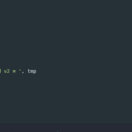
d v2 = '
,
tmp