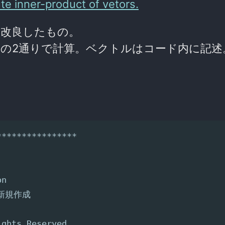
te inner-product of vetors.
しく改良したもの。
の2通りで計算。ベクトルはコード内に記述
****************
on
0 新規作成
ights Reserved.