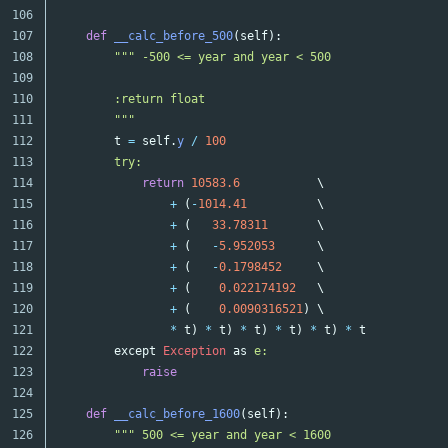
106

107

def
__calc_before_500
(
self
):
108

""" -500 <= year and year < 500

109

110

        :return float

111

        """
112

t
=
self
.
y
/
100
113

try:

114

return
10583.6
\
115

+
(
-
1014.41
\
116

+
(
33.78311
\
117

+
(
-
5.952053
\
118

+
(
-
0.1798452
\
119

+
(
0.022174192
\
120

+
(
0.0090316521
)
\
121

*
t
)
*
t
)
*
t
)
*
t
)
*
t
)
*
t
122

except
Exception
as
e:

123

raise
124

125

def
__calc_before_1600
(
self
):
126

""" 500 <= year and year < 1600
