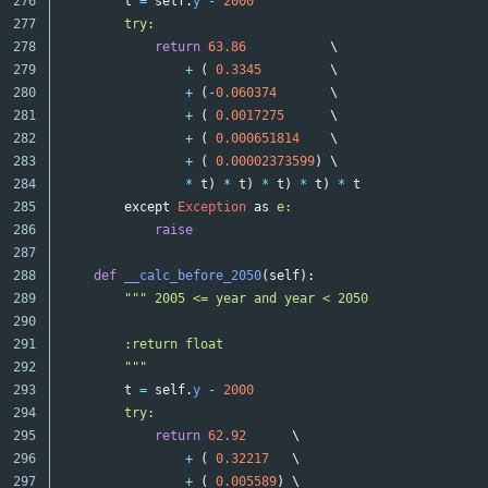
276

t
=
self
.
y
-
2000
277

try:

278

return
63.86
\
279

+
(
0.3345
\
280

+
(
-
0.060374
\
281

+
(
0.0017275
\
282

+
(
0.000651814
\
283

+
(
0.00002373599
)
\
284

*
t
)
*
t
)
*
t
)
*
t
)
*
t
285

except
Exception
as
e:

286

raise
287

288

def
__calc_before_2050
(
self
):
289

""" 2005 <= year and year < 2050

290

291

        :return float

292

        """
293

t
=
self
.
y
-
2000
294

try:

295

return
62.92
\
296

+
(
0.32217
\
297

+
(
0.005589
)
\