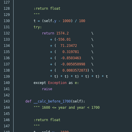
127

128

        :return float

129

        """
130

t
=
(
self
.
y
-
1000
)
/
100
131

try:

132

return
1574.2
\
133

+
(
-
556.01
\
134

+
(
71.23472
\
135

+
(
0.319781
\
136

+
(
-
0.8503463
\
137

+
(
-
0.005050998
\
138

+
(
0.0083572073
)
\
139

*
t
)
*
t
)
*
t
)
*
t
)
*
t
)
*
t
140

except
Exception
as
e:

141

raise
142

143

def
__calc_before_1700
(
self
):
144

""" 1600 <= year and year < 1700

145

146

        :return float

147

        """