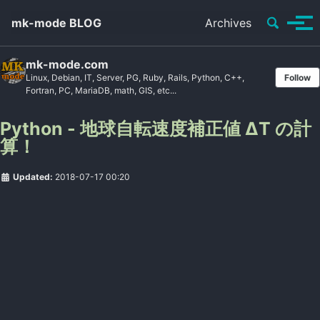
Toggle se
mk-mode BLOG
Archives
Tog
mk-mode.com
Linux, Debian, IT, Server, PG, Ruby, Rails, Python, C++,
Follow
Fortran, PC, MariaDB, math, GIS, etc...
Python - 地球自転速度補正値 ΔT の計
算！
Updated:
2018-07-17 00:20