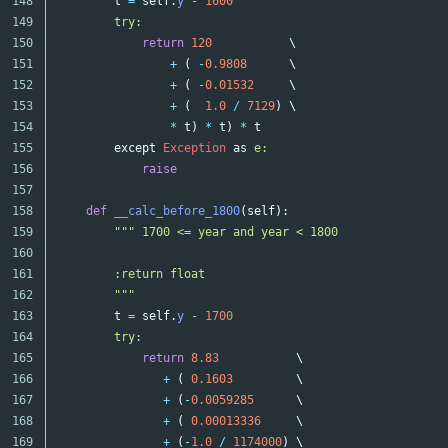
148

t
=
self
.
y
-
1600
149

try:

150

return
120
\
151

+
(
-
0.9808
\
152

+
(
-
0.01532
\
153

+
(
1.0
/
7129
)
\
154

*
t
)
*
t
)
*
t
155

except
Exception
as
e:

156

raise
157

158

def
__calc_before_1800
(
self
):
159

""" 1700 <= year and year < 1800

160

161

        :return float

162

        """
163

t
=
self
.
y
-
1700
164

try:

165

return
8.83
\
166

+
(
0.1603
\
167

+
(
-
0.0059285
\
168

+
(
0.00013336
\
169

+
(
-
1.0
/
1174000
)
\