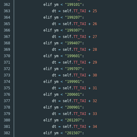
362

elif
ym
<
"199101"
:
363

dt
=
self
.
TT_TAI
+
25
364

elif
ym
<
"199207"
:
365

dt
=
self
.
TT_TAI
+
26
366

elif
ym
<
"199307"
:
367

dt
=
self
.
TT_TAI
+
27
368

elif
ym
<
"199407"
:
369

dt
=
self
.
TT_TAI
+
28
370

elif
ym
<
"199601"
:
371

dt
=
self
.
TT_TAI
+
29
372

elif
ym
<
"199707"
:
373

dt
=
self
.
TT_TAI
+
30
374

elif
ym
<
"199901"
:
375

dt
=
self
.
TT_TAI
+
31
376

elif
ym
<
"200601"
:
377

dt
=
self
.
TT_TAI
+
32
378

elif
ym
<
"200901"
:
379

dt
=
self
.
TT_TAI
+
33
380

elif
ym
<
"201207"
:
381

dt
=
self
.
TT_TAI
+
34
382

elif
ym
<
"201507"
: