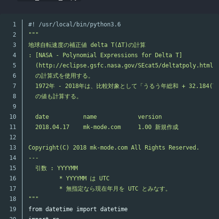
1

#! /usr/local/bin/python3.6
2

"""

3

地球自転速度の補正値 delta T(ΔT)の計算

4

: [NASA - Polynomial Expressions for Delta T]

5

  (http://eclipse.gsfc.nasa.gov/SEcat5/deltatpoly.html)

6

  の計算式を使用する。

7

  1972年 - 2018年は、比較対象として「うるう年総和 + 32.184(TT 
8

  の値も計算する。

9

10

  date          name            version

11

  2018.04.17    mk-mode.com     1.00 新規作成

12

13

Copyright(C) 2018 mk-mode.com All Rights Reserved.

14

---

15

  引数 : YYYYMM

16

         * YYYYMM は UTC

17

         * 無指定なら現在年月を UTC とみなす。

18

"""
19

from
datetime
import
datetime