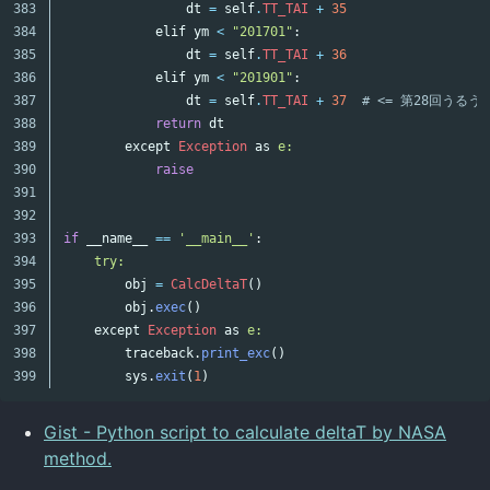
383

dt
=
self
.
TT_TAI
+
35
384

elif
ym
<
"201701"
:
385

dt
=
self
.
TT_TAI
+
36
386

elif
ym
<
"201901"
:
387

dt
=
self
.
TT_TAI
+
37
# <= 第28回うる
388

return
dt
389

except
Exception
as
e:

390

raise
391

392

393

if
__name__
==
'__main__'
:
394

try:

395

obj
=
CalcDeltaT
()
396

obj
.
exec
()
397

except
Exception
as
e:

398

traceback
.
print_exc
()
sys
.
exit
(
1
)
Gist - Python script to calculate deltaT by NASA
method.