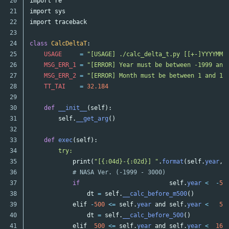
20

import
re
21

import
sys
22

import
traceback
23

24

class
CalcDeltaT
:
25

USAGE
=
"[USAGE] ./calc_delta_t.py [[+-]YYYYMM]
26

MSG_ERR_1
=
"[ERROR] Year must be between -1999 and
27

MSG_ERR_2
=
"[ERROR] Month must be between 1 and 12
28

TT_TAI
=
32.184
29

30

def
__init__
(
self
):
31

self
.
__get_arg
()
32

33

def
exec
(
self
):
34

try:

35

print
(
"[{:04d}-{:02d}] "
.
format
(
self
.
year
,
36

# NASA Ver. (-1999 - 3000)
37

if
self
.
year
<
-
50
38

dt
=
self
.
__calc_before_m500
()
39

elif
-
500
<=
self
.
year
and
self
.
year
<
50
40

dt
=
self
.
__calc_before_500
()
41

elif
500
<=
self
.
year
and
self
.
year
<
160