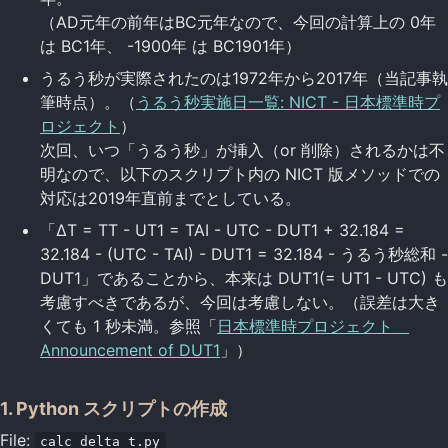
（AD元年の前年はBC元年なので、今回の計算上の 0年
は BC1年、 -1900年 は BC1901年）
うるう秒が実際されたのは1972年から2017年（当記事執
筆時点）。（
うるう秒実施日一覧: NICT - 日本標準時プ
ロジェクト
）
次回、いつ「うるう秒」が挿入（or 削除）されるかは不
明なので、以下のスクリプト内の NICT 版メソッドでの
対応は2019年直前までとしている。
「ΔT = TT - UT1 = TAI - UTC - DUT1 + 32.184 =
32.184 - (UTC - TAI) - DUT1 = 32.184 - うるう秒総和 -
DUT1」であることから、本来は DUT1(= UT1 - UTC) も
考慮すべきであるが、今回は考慮しない。（誤差は大き
くても 1 秒未満。参照「
日本標準時プロジェクト
Announcement of DUT1
」）
1. Python スクリプトの作成
File:
calc_delta_t.py