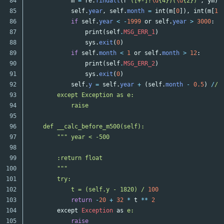
84

m
=
re
.
findall
(
r
"([+-]?
\d
{4})(
\d
{2})"
,
ym
)[
85

self
.
year
,
self
.
month
=
int
(
m
[
0
]),
int
(
m
[
1
]
86

if
self
.
year
<
-
1999
or
self
.
year
>
3000
:
87

print
(
self
.
MSG_ERR_1
)
88

sys
.
exit
(
0
)
89

if
self
.
month
<
1
or
self
.
month
>
12
:
90

print
(
self
.
MSG_ERR_2
)
91

sys
.
exit
(
0
)
92

self
.
y
=
self
.
year
+
(
self
.
month
-
0.5
)
/
/ 1
93

        except Exception as e:

94

            raise

95

96

    def __calc_before_m500(self):

97

        """ year < -500

98

99

        :return float

100

        """

101

        try:

102

            t = (self.y - 1820) /
100
103

return
-
20
+
32
*
t
**
2
104

except
Exception
as
e:

105

raise