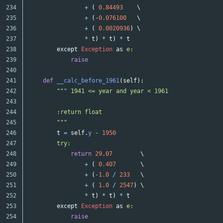
234

+
(
0.84493
\
235

+
(
-
0.076100
\
236

+
(
0.0020936
)
\
237

*
t
)
*
t
)
*
t
238

except
Exception
as
e:

239

raise
240

241

def
__calc_before_1961
(
self
):
242

""" 1941 <= year and year < 1961

243

244

        :return float

245

        """
246

t
=
self
.
y
-
1950
247

try:

248

return
29.07
\
249

+
(
0.407
\
250

+
(
-
1.0
/
233
\
251

+
(
1.0
/
2547
)
\
252

*
t
)
*
t
)
*
t
253

except
Exception
as
e:

254

raise