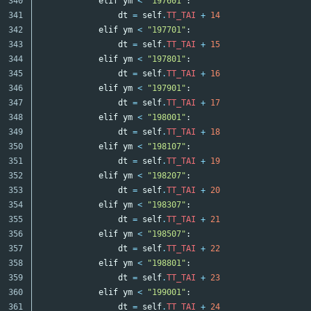
340

elif
ym
<
"197601"
:
341

dt
=
self
.
TT_TAI
+
14
342

elif
ym
<
"197701"
:
343

dt
=
self
.
TT_TAI
+
15
344

elif
ym
<
"197801"
:
345

dt
=
self
.
TT_TAI
+
16
346

elif
ym
<
"197901"
:
347

dt
=
self
.
TT_TAI
+
17
348

elif
ym
<
"198001"
:
349

dt
=
self
.
TT_TAI
+
18
350

elif
ym
<
"198107"
:
351

dt
=
self
.
TT_TAI
+
19
352

elif
ym
<
"198207"
:
353

dt
=
self
.
TT_TAI
+
20
354

elif
ym
<
"198307"
:
355

dt
=
self
.
TT_TAI
+
21
356

elif
ym
<
"198507"
:
357

dt
=
self
.
TT_TAI
+
22
358

elif
ym
<
"198801"
:
359

dt
=
self
.
TT_TAI
+
23
360

elif
ym
<
"199001"
:
361

dt
=
self
.
TT_TAI
+
24