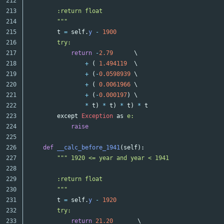
212

213

        :return float

214

        """
215

t
=
self
.
y
-
1900
216

try:

217

return
-
2.79
\
218

+
(
1.494119
\
219

+
(
-
0.0598939
\
220

+
(
0.0061966
\
221

+
(
-
0.000197
)
\
222

*
t
)
*
t
)
*
t
)
*
t
223

except
Exception
as
e:

224

raise
225

226

def
__calc_before_1941
(
self
):
227

""" 1920 <= year and year < 1941

228

229

        :return float

230

        """
231

t
=
self
.
y
-
1920
232

try:

233

return
21.20
\